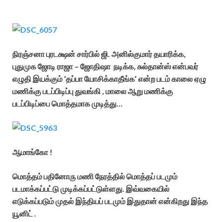
நிரஞ்சனா புரடக்ஷன் சார்பில் ஜி. அனில்குமார் தயாரிக்க,
புதுமுக ஜோடி ராஜா – ஜோதிஷா நடிக்க, சுல்தான்ஸ் என்பவர்
எழுதி இயக்கும் ‘தப்பா யோசிக்காதீங்க’ என்ற படம் காலை ஏழு
மணிக்கு படப்பிடிப்பு துவங்கி , மாலை ஆறு மணிக்கு
படப்பிடிப்பை மொத்தமாக முடித்து…
ஆமாங்கோ !
மொத்தம் பதினோரு மணி நேரத்தில் மொத்தப் படமும்
படமாக்கப்பட்டு முடிக்கப்பட்டுள்ளது.
இவ்வகையில்
எடுக்கப்படும் முதல் இந்தியப் படமும் இதுதான் என்கிறது இந்த
யூனிட் .