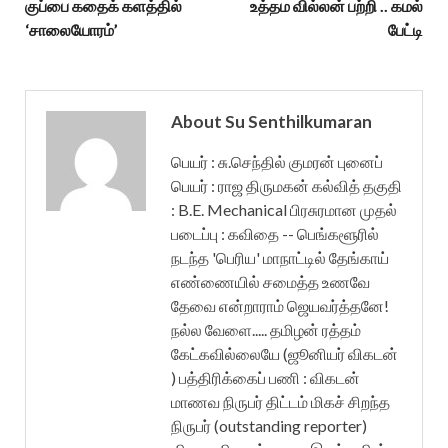
குப்பை கதைக் களத்தில்
உத்தம வில்லன் பற்றி .. கமல்
‘சாலையோரம்’
பேட்டி
About Su Senthilkumaran
பெயர் : சு.செந்தில் குமரன் புனைப்
பெயர் : ராஜ திருமகன் கல்வித் தகுதி
: B.E. Mechanical பிரசுரமான முதல்
படைப்பு : கவிதை -- பெங்களூரில்
நடந்த 'பெரிய' மாநாட்டில் தேங்காய்
எண்ணையில் சமைத்த உணவே
தேவை என்றாராம் ஜெயவர்த்தனே!
நல்ல வேளை..... தமிழன் ரத்தம்
கேட்கவில்லையே (ஜூனியர் விகடன்
) பத்திரிக்கைப் பணி : விகடன்
மாணவ நிருபர் திட்டம் மிகச் சிறந்த
நிருபர் (outstanding reporter)