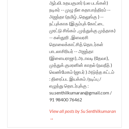
ஆர்.வி. உதயகுமார் (பல படங்கள்)
நடிகர் -- முழு நீள கதாபாத்திரம் --
அஜந்தா (தமிழ் , தெலுங்கு ) --
நட்புக்காக (இரும்புக் கோட்டை
முரட்டு சிங்கம் , முத்துக்கு முத்தாக)
-- கஸ்தூரி , இளவரசி
தொலைக்காட்சித் தொடர்கள்
பாடலாசிரியர் -- அஜந்தா
(இளையராஜா), அடாவடி (தேவா),
முத்துக் குமரனின் காதல் (நவநீத் )
வெண்மேகம் (ஜாபர் ) அடுத்த கட்டம்
: திரைப்பட இயக்கம் /நடிப்பு /
எழுத்து தொடர்புக்கு :
su.senthilkumaran@gmail.com /
91 98400 76462
View all posts by Su Senthilkumaran
→