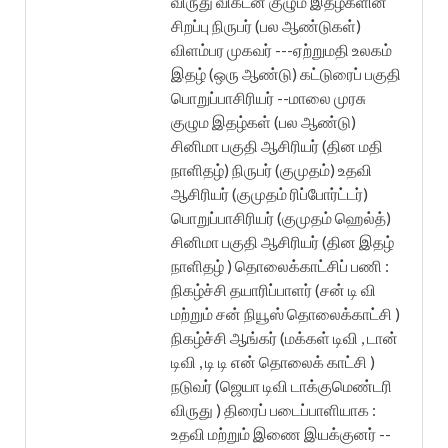
விருது விகடன் குழும இதழ்களின்
சிறப்பு நிருபர் (பல ஆண்டுகள்)
விளம்பர முகவர் ---ஏற்றுமதி உலகம்
இதழ் (ஒரு ஆண்டு) கட்டுரைப் பகுதி
பொறுப்பாசிரியர் --மாலை முரசு
குழும இதழ்கள் (பல ஆண்டு)
சினிமா பகுதி ஆசிரியர் (தின மதி
நாளிதழ்) நிருபர் (குமுதம்) உதவி
ஆசிரியர் (குமுதம் ரிப்போர்ட்டர்)
பொறுப்பாசிரியர் (குமுதம் ஹெல்த்)
சினிமா பகுதி ஆசிரியர் (தின இதழ்
நாளிதழ் ) தொலைக்காட்சிப் பணி :
நிகழ்ச்சி தயாரிப்பாளர் (சன் டி வி
மற்றும் சன் நியூஸ் தொலைக்காட்சி )
நிகழ்ச்சி ஆங்கர் (மக்கள் டிவி , டான்
டிவி , டி டி என் தொலைக் காட்சி )
நடுவர் (ஜெயா டிவி டாக்குமெண்டரி
விருது ) திரைப் படைப்பாளியாக :
உதவி மற்றும் இணை இயக்குனர் --