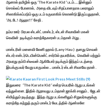
ஆனால் தமிழில் ஒரு ‘The Karate Kid ‘ படம்…. இன்னும்
சொல்லப் போனால், அதை விடவும் சிறப்பானதாக பலராலும்
சிலாகிக்கப்படும் ஒரு படம் உருவாகிக் கொண்டு இருப்பதுதான்,
‘அடடே! ஆஹா!!’ சேதி .
நம்ம ஊர் பிரபல ஸ்டன்ட் மாஸ்டர், ஸ்டன் சிவாவின் மகன்
கெவின் நடிக்கும் கராத்தேகாரன் படம்தான் அது .
மாஸ்டரின் மனைவி லேனி ஹாவ் (Lany Hau ) தனது செவன்
ஸ்டார் என்டர்டெயின்மென்ட் சார்பில் தயாரிக்க, கெவின் மற்றும்
அவரது தம்பி ஸ்டீவன் ஆகியோர் நடிக்கும் இந்தப் படத்தை
இயக்குபவர் வேறு யாருமல்ல .. மாஸ்டர் ஸ்டன் சிவாவே தான் .
இதுவரை ‘The Karate Kid ‘ என்ற பெயரில் ஆறு படங்கள்
வந்துள்ளன. இதில் ஆறாவது படம்தான் ஜாக்கி சானும் , ஜேடன்
ஸ்மித்தும் நடித்தது . இந்த ஆறு படங்களிலும் சிறுவர்களுக்கு
கராத்தே கற்றுத் தரும் மாஸ்டர் வேடத்தில் ஆண்களே