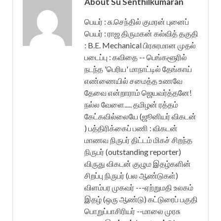
About Su Senthilkumaran
பெயர் : சு.செந்தில் குமரன் புனைப்
பெயர் : ராஜ திருமகன் கல்வித் தகுதி
: B.E. Mechanical பிரசுரமான முதல்
படைப்பு : கவிதை -- பெங்களூரில்
நடந்த 'பெரிய' மாநாட்டில் தேங்காய்
எண்ணையில் சமைத்த உணவே
தேவை என்றாராம் ஜெயவர்த்தனே!
நல்ல வேளை..... தமிழன் ரத்தம்
கேட்கவில்லையே (ஜூனியர் விகடன்
) பத்திரிக்கைப் பணி : விகடன்
மாணவ நிருபர் திட்டம் மிகச் சிறந்த
நிருபர் (outstanding reporter)
விருது விகடன் குழும இதழ்களின்
சிறப்பு நிருபர் (பல ஆண்டுகள்)
விளம்பர முகவர் ---ஏற்றுமதி உலகம்
இதழ் (ஒரு ஆண்டு) கட்டுரைப் பகுதி
பொறுப்பாசிரியர் --மாலை முரசு