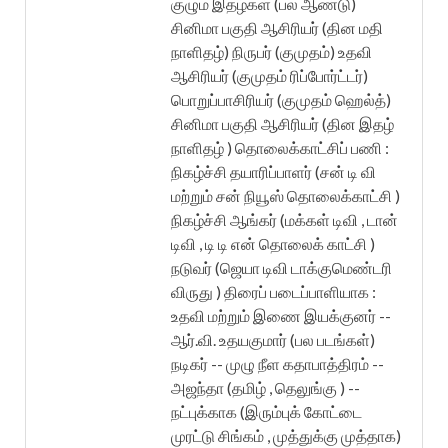
குழும இதழ்கள் (பல ஆண்டு)
சினிமா பகுதி ஆசிரியர் (தின மதி
நாளிதழ்) நிருபர் (குமுதம்) உதவி
ஆசிரியர் (குமுதம் ரிப்போர்ட்டர்)
பொறுப்பாசிரியர் (குமுதம் ஹெல்த்)
சினிமா பகுதி ஆசிரியர் (தின இதழ்
நாளிதழ் ) தொலைக்காட்சிப் பணி :
நிகழ்ச்சி தயாரிப்பாளர் (சன் டி வி
மற்றும் சன் நியூஸ் தொலைக்காட்சி )
நிகழ்ச்சி ஆங்கர் (மக்கள் டிவி , டான்
டிவி , டி டி என் தொலைக் காட்சி )
நடுவர் (ஜெயா டிவி டாக்குமெண்டரி
விருது ) திரைப் படைப்பாளியாக :
உதவி மற்றும் இணை இயக்குனர் --
ஆர்.வி. உதயகுமார் (பல படங்கள்)
நடிகர் -- முழு நீள கதாபாத்திரம் --
அஜந்தா (தமிழ் , தெலுங்கு ) --
நட்புக்காக (இரும்புக் கோட்டை
முரட்டு சிங்கம் , முத்துக்கு முத்தாக)