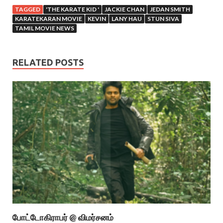
TAGGED
'THE KARATE KID '
JACKIE CHAN
JEDAN SMITH
KARATEKARAN MOVIE
KEVIN
LANY HAU
STUN SIVA
TAMIL MOVIE NEWS
RELATED POSTS
போட்டோகிராபர் @ விமர்சனம்