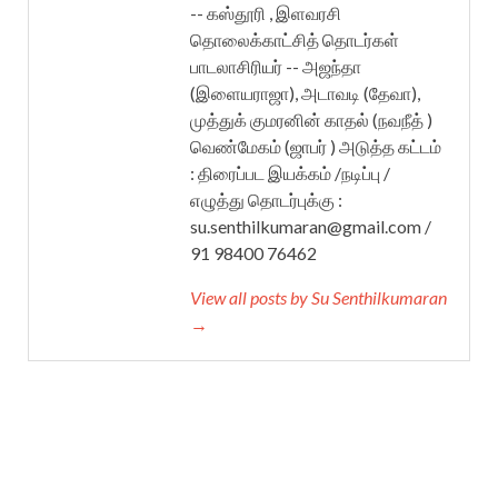
-- கஸ்தூரி , இளவரசி
தொலைக்காட்சித் தொடர்கள்
பாடலாசிரியர் -- அஜந்தா
(இளையராஜா), அடாவடி (தேவா),
முத்துக் குமரனின் காதல் (நவநீத் )
வெண்மேகம் (ஜாபர் ) அடுத்த கட்டம்
: திரைப்பட இயக்கம் /நடிப்பு /
எழுத்து தொடர்புக்கு :
su.senthilkumaran@gmail.com /
91 98400 76462
View all posts by Su Senthilkumaran
→