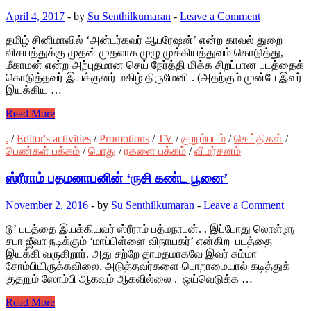
April 4, 2017
-
by
Su Senthilkumaran
-
Leave a Comment
தமிழ் சினிமாவில் ‘அன்டர்கவர் ஆபரேஷன்’ என்ற காவல் துறை
விசயத்துக்கு முதன் முதலாக முழு முக்கியத்துவம் கொடுத்து,
மீகாமன் என்ற அற்புதமான செய் நேர்த்தி மிக்க சிறப்பான படத்தைக்
கொடுத்தவர் இயக்குனர் மகிழ் திருமேனி . (அதற்கும் முன்பே இவர்
இயக்கிய …
Read More
.
/
Editor's activities
/
Promotions
/
TV
/
குறும்படம்
/
செய்திகள்
/
பெண்கள் பக்கம்
/
பொது
/
ரகளை பக்கம்
/
விமர்சனம்
ஸ்ரீராம் பதமனாபனின் ‘ருசி கண்ட பூனை’
November 2, 2016
-
by
Su Senthilkumaran
-
Leave a Comment
டூ’ படத்தை இயக்கியவர் ஸ்ரீராம் பத்மநாபன். . இப்போது லொள்ளு
சபா ஜீவா நடிக்கும் ‘மாப்பிள்ளை விநாயகர்’ என்கிற படத்தை
இயக்கி வருகிறார். அது சற்றே தாமதமாகவே இவர் சும்மா
சோம்பியிருக்கவிலை. அடுத்தவர்களை பொறாமையால் கடித்துக்
குதறும் ஸோம்பி ஆகவும் ஆகவில்லை . ஒய்வெடுக்க …
Read More