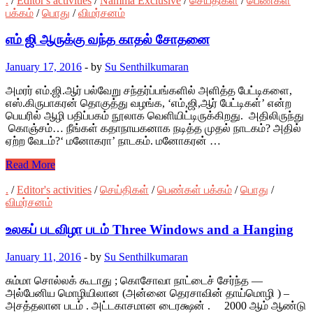
.
/
Editor's activities
/
Namma Exclusive
/
செய்திகள்
/
பெண்கள்
பக்கம்
/
பொது
/
விமர்சனம்
எம் ஜி ஆருக்கு வந்த காதல் சோதனை
January 17, 2016
-
by
Su Senthilkumaran
அமரர் எம்.ஜி.ஆர் பல்வேறு சந்தர்ப்பங்களில் அளித்த பேட்டிகளை,
எஸ்.கிருபாகரன் தொகுத்து வழங்க, ‘எம்,ஜி,ஆர் பேட்டிகள்’ என்ற
பெயரில் ஆழி பதிப்பகம் நூலாக‌ வெளியிட்டிருக்கிறது. அதிலிருந்து
கொஞ்சம்… நீங்கள் கதாநாயகனாக நடித்த முதல் நாடகம்? அதில்
ஏற்ற வேடம்?‘ மனோகரா’ நாடகம். மனோகரன் …
Read More
.
/
Editor's activities
/
செய்திகள்
/
பெண்கள் பக்கம்
/
பொது
/
விமர்சனம்
உலகப் படவிழா படம் Three Windows and a Hanging
January 11, 2016
-
by
Su Senthilkumaran
சும்மா சொல்லக் கூடாது ; கொசோவா நாட்டைச் சேர்ந்த —
அல்பேனிய மொழியிலான (அன்னை தெரசாவின் தாய்மொழி ) –
அசத்தலான படம் . அட்டகாசமான டைரக்ஷன் . 2000 ஆம் ஆண்டு