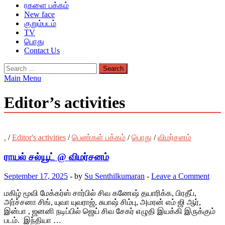
ரகளை பக்கம்
New face
குறும்படம்
TV
பொது
Contact Us
Search
for:
Main Menu
Editor’s activities
.
/
Editor's activities
/
பெண்கள் பக்கம்
/
பொது
/
விமர்சனம்
ராயல் சல்யூட் @ விமர்சனம்
September 17, 2025
-
by
Su Senthilkumaran
-
Leave a Comment
மகிழ் மூவி மேக்கர்ஸ் சார்பில் சிவ கணேஷ் தயாரிக்க, பிரதீப்,
அர்ச்சனா சிங், யுவா யுவராஜ், சுபாஷ் சிம்பு, அமரன் எம் ஜி ஆர்,
இன்பா , ஜனனி நடிப்பில் ஜெய் சிவ சேகர் எழுதி இயக்கி இருக்கும்
படம். இந்தியா …