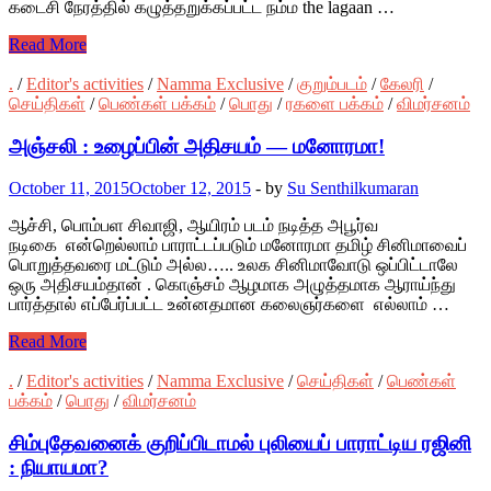
கடைசி நேரத்தில் கழுத்தறுக்கப்பட்ட நம்ம the lagaan …
Read More
.
/
Editor's activities
/
Namma Exclusive
/
குறும்படம்
/
கேலரி
/
செய்திகள்
/
பெண்கள் பக்கம்
/
பொது
/
ரகளை பக்கம்
/
விமர்சனம்
அஞ்சலி : உழைப்பின் அதிசயம் — மனோரமா!
October 11, 2015
October 12, 2015
-
by
Su Senthilkumaran
ஆச்சி, பொம்பள சிவாஜி, ஆயிரம் படம் நடித்த அபூர்வ
நடிகை என்றெல்லாம் பாராட்டப்படும் மனோரமா தமிழ் சினிமாவைப்
பொறுத்தவரை மட்டும் அல்ல….. உலக சினிமாவோடு ஒப்பிட்டாலே
ஒரு அதிசயம்தான் . கொஞ்சம் ஆழமாக அழுத்தமாக ஆராய்ந்து
பார்த்தால் எப்பேர்ப்பட்ட உன்னதமான கலைஞர்களை எல்லாம் …
Read More
.
/
Editor's activities
/
Namma Exclusive
/
செய்திகள்
/
பெண்கள்
பக்கம்
/
பொது
/
விமர்சனம்
சிம்புதேவனைக் குறிப்பிடாமல் புலியைப் பாராட்டிய ரஜினி
: நியாயமா?