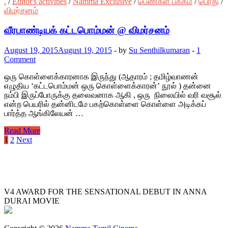
.
/
Editor's activities
/
Namma Exclusive
/
பெண்கள் பக்கம்
/
பொது
/
விமர்சனம்
வீரபாண்டியக் கட்டபொம்மன் @ விமர்சனம்
August 19, 2015
August 19, 2015
-
by
Su Senthilkumaran
-
1
Comment
ஒரு கொள்ளைக்காரனாக இருந்து (ஆதாரம் ; தமிழ்வாணன்
எழுதிய ‘கட்டபொம்மன் ஒரு கொள்ளைக்காரன்’ நூல் ) தன்னை
நம்பி இருப்போருக்கு தலைவனாக ஆகி , ஒரு நிலையில் வரி வசூல்
என்ற பெயரில் தன்னிடமே பகற்கொள்ளை கொள்ளை அடிக்கப்
பார்த்த ஆங்கிலேயன் …
Read More
Posts
1
2
Next
pagination
V4 AWARD FOR THE SENSATIONAL DEBUT IN ANNA
DURAI MOVIE