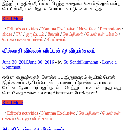
இந்தப் படததில் வீரப்பனை பிடித்த கதையை சொல்கிறேன் என்ற
பெயரில் வீரப்பன் மீது பல பொய்யான பழிகளை சுமத்தி …
Read More
.
/
Editor's activities
/
Namma Exclusive
/
New face
/
Promotions
/
slider
/
TV
/
குறும்படம்
/
கேலரி
/
செய்திகள்
/
பெண்கள் பக்கம்
/
பொது
/
ரகளை பக்கம்
/
விமர்சனம்
வில்லாதி வில்லன் வீரப்பன் @ வி(மர்)சனம்
June 30, 2016
June 30, 2016
-
by
Su Senthilkumaran
-
Leave a
Comment
என்ன கருமத்தைச் சொல்ல …. இருந்தாலும் ஆயிரம் பொன்
இறந்தாலும் ஆயிரம் பொன் .. யானை மட்டுமல்ல … யானை
வேட்டை ஆடிய வீரப்பனும்தான் . . செத்துப் போனவன் வந்து எது
பொய்? எது உண்மை என்று விளக்கவா போகிறான்? …
Read More
.
/
Editor's activities
/
Namma Exclusive
/
செய்திகள்
/
பெண்கள்
பக்கம்
/
பொது
/
விமர்சனம்
இறுதிச் சுற்று @ விமர்சனம்