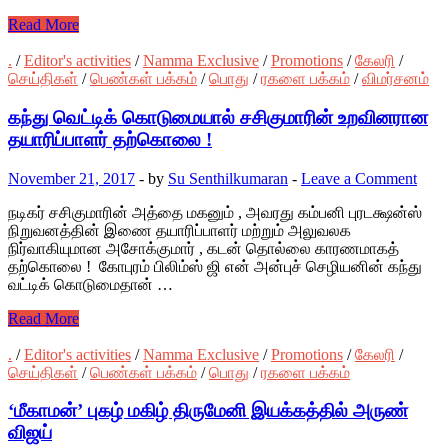
Read More
.
/
Editor's activities
/
Namma Exclusive
/
Promotions
/
கேலரி
/
செய்திகள்
/
பெண்கள் பக்கம்
/
பொது
/
ரகளை பக்கம்
/
விமர்சனம்
கந்து வெட்டிக் கொடுமையால் சசிகுமாரின் உறவினரான
தயாரிப்பாளர் தற்கொலை !
November 21, 2017
-
by
Su Senthilkumaran
-
Leave a Comment
நடிகர் சசிகுமாரின் அத்தை மகனும் , அவரது கம்பனி புரடக்ஷன்ஸ்
நிறுவனத்தின் இணை தயாரிப்பாளர் மற்றும் அலுவலக
நிர்வாகியுமான அசோக்குமார் , கடன் தொல்லை காரணமாகத்
தற்கொலை ! கோபுரம் பிலிம்ஸ் ஜி என் அன்புச் செழியனின் கந்து
வட்டிக் கொடுமைதான் …
Read More
.
/
Editor's activities
/
Namma Exclusive
/
Promotions
/
கேலரி
/
செய்திகள்
/
பெண்கள் பக்கம்
/
பொது
/
ரகளை பக்கம்
‘மீகாமன்’ புகழ் மகிழ் திருமேனி இயக்கத்தில் அருண்
விஜய்