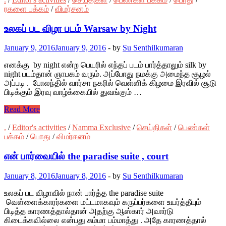
ரகளை பக்கம்
/
விமர்சனம்
உலகப் பட விழா படம் Warsaw by Night
January 9, 2016
January 9, 2016
-
by
Su Senthilkumaran
எனக்கு by night என்ற பெயரில் எந்தப் படம் பார்த்தாலும் silk by
night படம்தான் ஞாபகம் வரும். அப்போது நமக்கு அமைந்த சூழல்
அப்படி . போலந்தில் வார்சா நகரில் வெள்ளிக் கிழமை இரவில் சூடு
பிடிக்கும் இரவு வாழ்க்கையில் துவங்கும் …
Read More
.
/
Editor's activities
/
Namma Exclusive
/
செய்திகள்
/
பெண்கள்
பக்கம்
/
பொது
/
விமர்சனம்
என் பார்வையில் the paradise suite , court
January 8, 2016
January 8, 2016
-
by
Su Senthilkumaran
உலகப் பட விழாவில் நான் பார்த்த the paradise suite
வெள்ளைக்காரர்களை மட்டமாகவும் கருப்பர்களை உயர்த்தீயும்
பிடித்த காரணத்தால்தான் அதற்கு ஆஸ்கார் அவார்டு
கிடைக்கவில்லை என்பது சும்மா பம்மாத்து . அதே காரணத்தால்