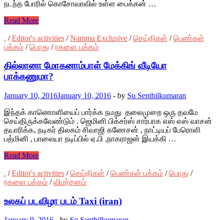
நடந்த போரில் கொசோவாவில் உள்ள பைக்கன் …
Read More
.
/
Editor's activities
/
Namma Exclusive
/
செய்திகள்
/
பெண்கள்
பக்கம்
/
பொது
/
ரகளை பக்கம்
தில்லானா மோகனாம்பாள் மேக்கிங் வீடியோ
பாக்கணுமா?
January 10, 2016
January 10, 2016
-
by
Su Senthilkumaran
இந்தக் காணொளியைப் பார்க்க நமது தலைமுறை ஒரு தவமே
செய்திருக்கவேண்டும் . ஜெமினி பிக்சர்ஸ் சார்பாக எஸ் எஸ் வாசன்
தயாரிக்க, நடிகர் திலகம் சிவாஜி கணேசன் , நாட்டியப் பேரொளி
பத்மினி , பாலையா நடிப்பில் ஏ.பி ,நாகராஜன் இயக்கி …
Read More
.
/
Editor's activities
/
செய்திகள்
/
பெண்கள் பக்கம்
/
பொது
/
ரகளை பக்கம்
/
விமர்சனம்
உலகப் படவிழா படம் Taxi (iran)
January 9, 2016
-
by
Su Senthilkumaran