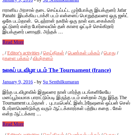
ஈரானிய அரசால் தடை செய்யப்பட்ட முற்போக்கு இயக்குனர் Jafar
Panahi இயக்கிய டாக்சி படம் என்னைப் பொறுத்தவரை ஒரு ஜஸ்ட்
ஒகே படம்தான். டெஹ்ரான் நகரில் ஒரு நாள் வாடகைக்கார்
ஓட்டுனர் என்ற போர்வையில் தன் காரை ஒட்டிச் செல்கிறார்
இயக்குனர் பனாஹி. அந்தக் …
Read More
.
/
Editor's activities
/
செய்திகள்
/
பெண்கள் பக்கம்
/
பொது
/
ரகளை பக்கம்
/
விமர்சனம்
உலகப் படவிழா படம் The Tournament (france)
January 9, 2016
-
by
Su Senthilkumaran
இந்த படவிழாவில் இதுவரை நான் பார்த்த படங்களிலேயே
மனப்பூர்வமாக பாராட்டும்படி இருந்த படம் என்றால் அது இந்த The
Tournament படம்தான் . புடாஃபெஸ்ட் இன்டர்நேஷனல் ஒப்பன் செஸ்
டோர்னமெண்டுக்கு வரும் ஆட்டக்காரர்கள் பற்றிய கதை . கேல்
என்ற ஆட்டக்கார …
Read More
.
/
Editor's activities
/
செய்திகள்
/
பெண்கள் பக்கம்
/
பொது
/