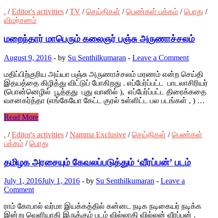
.
/
Editor's activities
/
TV
/
செய்திகள்
/
பெண்கள் பக்கம்
/
பொது
/
விமர்சனம்
மறைந்தார் மாபெரும் கலைஞர் பஞ்சு அருணாச்சலம்
August 9, 2016
-
by
Su Senthilkumaran
-
Leave a Comment
மதிப்பிற்குரிய அய்யா பஞ்சு அருணாச்சலம் மரணம் என்ற செய்தி
இதயத்தை கிழித்து விட்டுப் போகிறது . எப்பேர்ப்பட்ட பாடலாசிரியர்
(பொன்னெழில் பூத்தது புது வானில் ), எப்பேர்ப்பட்ட திரைக்கதை
வசனகர்த்தா (எங்கேயோ கேட்ட குரல் உள்ளிட்ட பல படங்கள் , ) …
Read More
.
/
Editor's activities
/
Namma Exclusive
/
செய்திகள்
/
பெண்கள்
பக்கம்
/
பொது
தமிழக அரசையும் கேவலப்படுத்தும் ‘வீரப்பன்’ படம்
July 1, 2016
July 1, 2016
-
by
Su Senthilkumaran
-
Leave a
Comment
ராம் கோபால் வர்மா இயக்கத்தில் கன்னட நடிக நடிகையர் நடிக்க
இன்று வெளியாகி இருக்கும் படம் வில்லாதி வில்லன் வீரப்பன் .