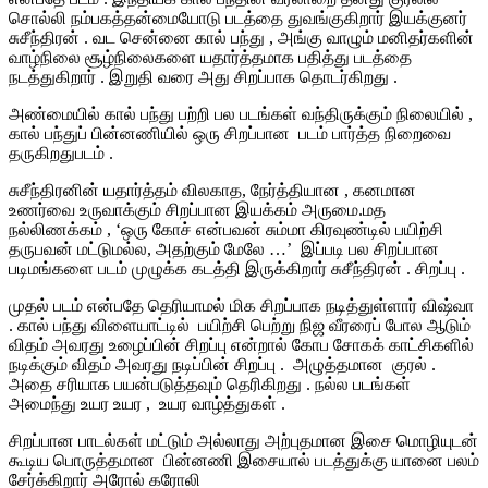
சொல்லி நம்பகத்தன்மையோடு படத்தை துவங்குகிறார் இயக்குனர்
சுசீந்திரன் . வட சென்னை கால் பந்து , அங்கு வாழும் மனிதர்களின்
வாழ்நிலை சூழ்நிலைகளை யதார்த்தமாக பதித்து படத்தை
நடத்துகிறார் . இறுதி வரை அது சிறப்பாக தொடர்கிறது .
அண்மையில் கால் பந்து பற்றி பல படங்கள் வந்திருக்கும் நிலையில் ,
கால் பந்துப் பின்னணியில் ஒரு சிறப்பான படம் பார்த்த நிறைவை
தருகிறதுபடம் .
சுசீந்திரனின் யதார்த்தம் விலகாத, நேர்த்தியான , கனமான
உணர்வை உருவாக்கும் சிறப்பான இயக்கம் அருமை.
மத
நல்லிணக்கம் , ‘ஒரு கோச் என்பவன் சும்மா கிரவுண்டில் பயிற்சி
தருபவன் மட்டுமல்ல, அதற்கும் மேலே …’ இப்படி பல சிறப்பான
படிமங்களை படம் முழுக்க கடத்தி இருக்கிறார் சுசீந்திரன் . சிறப்பு .
முதல் படம் என்பதே தெரியாமல் மிக சிறப்பாக நடித்துள்ளார் விஷ்வா
. கால் பந்து விளையாட்டில் பயிற்சி பெற்று நிஜ வீரரைப் போல ஆடும்
விதம் அவரது உழைப்பின் சிறப்பு என்றால் கோப சோகக் காட்சிகளில்
நடிக்கும் விதம் அவரது நடிப்பின் சிறப்பு . அழுத்தமான குரல் .
அதை சரியாக பயன்படுத்தவும் தெரிகிறது . நல்ல படங்கள்
அமைந்து உயர உயர , உயர வாழ்த்துகள் .
சிறப்பான பாடல்கள் மட்டும் அல்லாது அற்புதமான இசை மொழியுடன்
கூடிய பொருத்தமான பின்னணி இசையால் படத்துக்கு யானை பலம்
சேர்க்கிறார் அரோல் கரோலி