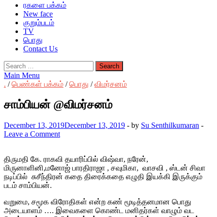
ரகளை பக்கம்
New face
குறும்படம்
TV
பொது
Contact Us
Search
for:
Main Menu
.
/
பெண்கள் பக்கம்
/
பொது
/
விமர்சனம்
சாம்பியன் @விமர்சனம்
December 13, 2019
December 13, 2019
-
by
Su Senthilkumaran
-
Leave a Comment
திருமதி கே. ராகவி தயாரிப்பில் விஷ்வா, நரேன்,
மிருனாளினி,மனோஜ் பாரதிராஜா , சவுமிகா, வாசவி , ஸ்டன் சிவா
நடிப்பில் சுசீந்திரன் கதை திரைக்கதை எழுதி இயக்கி இருக்கும்
படம் சாம்பியன்.
வறுமை, சமூக விரோதிகள் என்ற கண் மூடித்தனமான பொது
அடையாளம் …. இவைகளை கொண்ட மனிதர்கள் வாழும் வட