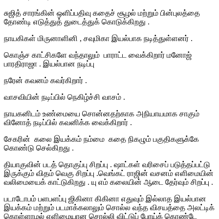
சுஜித் சாரங்கின் ஒளிப்பதிவு கதைச் சூழல் மற்றும் பின்புலத்தை
தோண்டி எடுத்துத் துடைத்துக் கொடுக்கிறது .
நாயகிகள் மிருனாளினி , சவுமிகா இயல்பாக நடித்துள்ளனர் .
கொஞ்ச காட்சிகளே வந்தாலும் பாராட்ட வைக்கிறார் மனோஜ்
பாரதிராஜா . இயல்பான நடிப்பு
நரேன் கவனம் கவர்கிறார் .
வாசவியின் நடிப்பில் நெகிழ்ச்சி வாசம் .
நாயகனிடம் உண்மையை சொன்னதற்காக அநியாயமாக சாகும்
வினோத் நடிப்பில் கவனிக்க வைக்கிறார் .
சேகரின் கலை இயக்கம் நம்மை கதை நிகழும் பகுதிகளுக்கே
கொண்டு செல்கிறது .
தியாகுவின் படத் தொகுப்பு சிறப்பு . ஷாட்கள் வரிசைப் படுத்தப்பட்டு
இருக்கும் விதம் வெகு சிறப்பு .
வெங்கட் ராஜின் வசனம் எளிமையின்
வலிமையைக் காட்டுகிறது . யு எம் கலையின் ஆடை தேர்வும் சிறப்பு .
படாடோபம் பளபளப்பு ஜிகினா கிகினா எதுவும் இல்லாத இயல்பான
இயக்கம் மற்றும் படமாக்கலாலும் சொல்ல வந்த விசயத்தை அலட்டிக்
கொள்ளாமல் எளிமையான சொல்லி விட்டுப் போய்க் கொண்டே