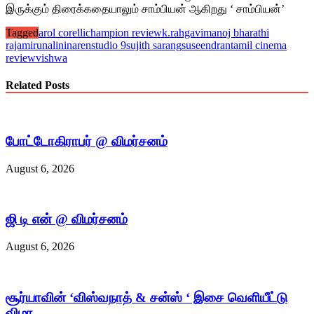
இருக்கும் திரைக்கதையாலும் சாம்பியன் ஆகிறது ‘ சாம்பியன்’
Tagged
arol corelli
champion review
k.rahgavi
manoj bharathi
raja
mirunalini
naren
studio 9
sujith sarang
suseendran
tamil cinema
review
vishwa
Related Posts
போட்டோகிராபர் @ விமர்சனம்
August 6, 2026
ஜி டி என் @ விமர்சனம்
August 6, 2026
சூர்யாவின் ‘விஸ்வநாத் & சன்ஸ் ‘ இசை வெளியீட்டு
விழா