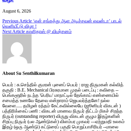
August 6, 2026
Post
Previous Article
‘என் சங்கத்து ஆள அடிச்சவன் எவன்டா’ பாடல்
வெளியீட்டு விழா !
navigation
Next Article
காளிதாஸ் @ விமர்சனம்
About Su Senthilkumaran
பெயர் : சு.செந்தில் குமரன் புனைப் பெயர் : ராஜ திருமகன் கல்வித்
தகுதி : B.E. Mechanical பிரசுரமான முதல் படைப்பு : கவிதை --
பெங்களூரில் நடந்த 'பெரிய' மாநாட்டில் தேங்காய் எண்ணையில்
சமைத்த உணவே தேவை என்றாராம் ஜெயவர்த்தனே! நல்ல
வேளை..... தமிழன் ரத்தம் கேட்கவில்லையே (ஜூனியர் விகடன் )
பத்திரிக்கைப் பணி : விகடன் மாணவ நிருபர் திட்டம் மிகச் சிறந்த
நிருபர் (outstanding reporter) விருது விகடன் குழும இதழ்களின்
சிறப்பு நிருபர் (பல ஆண்டுகள்) விளம்பர முகவர் ---ஏற்றுமதி உலகம்
இதழ் (ஒரு ஆண்டு) கட்டுரைப் பகுதி பொறுப்பாசிரியர் --மாலை