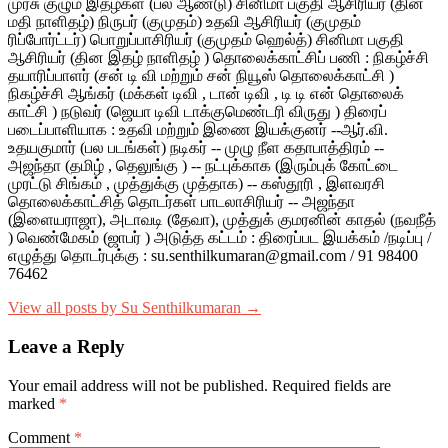
முரசு குழும இதழ்கள் (பல ஆண்டு) சினிமா பகுதி ஆசிரியர் (தின
மதி நாளிதழ்) நிருபர் (குமுதம்) உதவி ஆசிரியர் (குமுதம்
ரிப்போர்ட்டர்) பொறுப்பாசிரியர் (குமுதம் ஹெல்த்) சினிமா பகுதி
ஆசிரியர் (தின இதழ் நாளிதழ் ) தொலைக்காட்சிப் பணி : நிகழ்ச்சி
தயாரிப்பாளர் (சன் டி வி மற்றும் சன் நியூஸ் தொலைக்காட்சி )
நிகழ்ச்சி ஆங்கர் (மக்கள் டிவி , டான் டிவி , டி டி என் தொலைக்
காட்சி ) நடுவர் (ஜெயா டிவி டாக்குமெண்டரி விருது ) திரைப்
படைப்பாளியாக : உதவி மற்றும் இணை இயக்குனர் --ஆர்.வி.
உதயகுமார் (பல படங்கள்) நடிகர் -- முழு நீள கதாபாத்திரம் --
அஜந்தா (தமிழ் , தெலுங்கு ) -- நட்புக்காக (இரும்புக் கோட்டை
முரட்டு சிங்கம் , முத்துக்கு முத்தாக) -- கஸ்தூரி , இளவரசி
தொலைக்காட்சித் தொடர்கள் பாடலாசிரியர் -- அஜந்தா
(இளையராஜா), அடாவடி (தேவா), முத்துக் குமரனின் காதல் (நவநீத்
) வெண்மேகம் (ஜாபர் ) அடுத்த கட்டம் : திரைப்பட இயக்கம் /நடிப்பு /
எழுத்து தொடர்புக்கு : su.senthilkumaran@gmail.com / 91 98400
76462
View all posts by Su Senthilkumaran →
Leave a Reply
Your email address will not be published.
Required fields are
marked
*
Comment
*