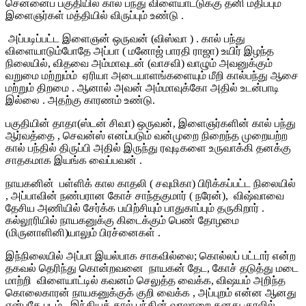
சென்னைப் பகுதியில் கால் பந்து விளையாட்டுக்கு தனி மதிப்பும்
இளைஞர்கள் மத்தியில் விருப்பும் உண்டு .
அப்படிப்பட்ட இளைஞன் ஒருவன் (விஸ்வா ) . கால் பந்து
விளையாடும்போதே அப்பா ( மனோஜ் பாரதி ராஜா) உயிர் இழந்த
நிலையில், விதவை அம்மாவுடன் (வாசவி) வாழும் அவனுக்கும்
வறுமை மற்றும்ம் ஏரியா அடையாளங்களையும் மீறி கால்பந்து ஆசை
மற்றும் திறமை . ஆனால் அவன் அம்மாவுக்கோ அதில் உடன்பாடி
இல்லை . அதற்கு காரணம் உண்டு.
பகுதியின் தாதா(ஸ்டன் சிவா) ஒருவன், இளைஞர்களின் கால் பந்து
ஆர்வத்தை , செவன்ஸ் எனப்படும் வன்முறை நிறைந்த முறையற்ற
கால் பந்தில் திருப்பி அதில் இருந்து ரவுடிகளை உருவாக்கி தனக்கு
சாதகமாக இயங்க வைப்பவன் .
நாயகனின் பள்ளிக் கால காதலி ( சவுமிகா) பிரிக்கப்பட்ட நிலையில்
, அப்பாவின் நண்பரான கோச் சாந்தகுமார் ( நரேன்), விஷ்வாவை
தேசிய அணியில் சேர்க்க பயிற்சியும் பாதுகாப்பும் தருகிறார் .
கல்லூரியில் நாயகனுக்கு கிடைக்கும் பெண் தோழமை
(மிருனாளினி)யாலும் பிரச்னைகள் .
இந்நிலையில் அப்பா இயல்பாக சாகவில்லை; கொல்லப் பட்டார் என்ற
தகவல் தெரிந்து கொன்றவனை நாயகன் தேட, கோச் தடுத்து மடை
மாற்றி விளையாட்டில் கவனம் செலுத்த வைக்க, விஷயம் அறிந்த
கொலைகாரன் நாயகனுக்குக் குறி வைக்க , அப்புறம் என்ன ஆனது
என்பதே படம் .
இந்தியக் கால் பந்தின் வரலாறை தனது குரலில்