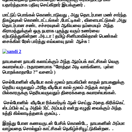
யதார்த்தமாக பதிவு செய்கிறார் இயக்குனர் .
மாட்டுப் பொங்கல் கொண்டாடுவது , அது தொடர்பான மண் சார்ந்த
நிகழ்வுகள் கொண்டாட்டங்கள் ,போட்டிகள் , விளையாட்டுகள் ,அது
தொடர்பான சண்ட சச்சரவுகள் ஆகியவை நம்மையும் அந்த
கிராமத்துக்குள் ஒரு நபராக புகுந்து வரும் உணர்வை
ஏற்படுத்துகின்றன .அடடா ! தமிழ் சினிமாவில்தான் பெண்கள்
சைக்கிள் ரேஸ் பார்த்து எவ்வளவு நாள் ஆச்சு !
நாயகனை நாயகி கலாய்க்கும் அந்த ஆரம்பக் காட்சிகள் வெகு
சுவாரஸ்யம் . (உதாரணமாக ”ரோத்தா அடி வாங்கினா, புள்ள
பொறக்காதாமே ?” வசனம் )
செல்போனின் வீடியோ கால் மூலம் நாயகியின் காதல் நாயகனுக்கு
தெரிய வருவதும் ,அதே வீடியோ கால் மூலம் அந்தக் காதல்
மில்காரருக்கு தெரியவருவதும் திரைக்கதை சுவாரஸ்யங்கள்.
செல்போனில் வீடியோ ரிக்கார்டிங் ஆன் செய்து அதை கிரிக்கெட்
ஸ்டம்பில் கட்டி அதில் 3ர்ட் அம்பயர் என்று எழுதி வைக்கும் அந்த
உத்தி கில்லாடித்தனக் குசும்பு. .
இறந்து போன கணவருடன் பேசிக் கொண்டே, நாயகனின் அம்மா
வாழ்வதை சொல்லும் காட்சிகள் நெகிழ்ச்சியூட்டுகின்றன. .