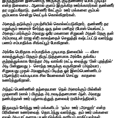
இருந்துதான் இன்னொரு ஊருக்கு குடிதண்ணீர் போக முடியும்
என்ற நிலைமை . ஆனால் குளம் இருக்கிற ஊர்க்காரர்கள் தண்ணீர்
தர மறுப்பதோடு, தண்ணீர் கேட்கும் ஊர் மக்களை கும்பல்
கும்பலாக சென்று வெட்டிக் கொல்கிறார்கள்.
அதைத் தடுக்கும் முயற்சியில் கொல்லப்படுகிறார், தண்ணீர் தர
மறுக்கும் ஊரைச் சேர்ந்த ஒரு நல்ல மனிதர் (போஸ் வெங்கட்).
அதைப் பார்க்கும் அவரது ஒரே மகனான சிறுவன் அதன் பிறகு தன்
அம்மாவுடன் (ராஜ ஸ்ரீ) காலத்தைச் செலுத்தி கஷ்டப்பட்டு வளர்ந்து
பணம் சம்பாதிக்க சிங்கப்பூர் போகிறான்.
அங்கே பெரிதாக சம்பாதிக்க முடியாத நிலையில் — விசா
காலத்துக்குப் பிறகும் திருட்டுத்தனமாக அங்கே தங்கிய
குற்றத்துக்காக ரோத்தா அடி வாங்கி (கட்டி வைத்து ‘பின் புறத்தில்’
அடி பின்னுவது )- சொந்த ஊருக்கு வருகிறான் (அதர்வா) .
சிறுவயது முதல் அவனுக்குப் பிடித்த ஓர் இளம்பெண்ணிடம்
(ஆனந்தி) வம்படியாக சில வேலைகள் செய்து காதலை
உணர்த்துகிறான்.
அந்தப் பெண்ணின் தந்தையான நெல் அரைக்கும் மில்லின்
முதலாளி (லால் ) மிகுந்த அடாவடித்தனமான ஆள். அவரது
நண்பர்தான் ஊர் பஞ்சாயத்துத் தலைவர் (ரவிச்சந்திரன்).
இருவரும் சேர்ந்து ஊர் மக்களிடம் ‘நம்ம ஊர் ;அசலூர்’ என்ற
பிரிவினை உணர்வைத் தொடர்ந்து வளர்த்து, தம் ஊர் மக்களை
ஏவல் அடியாட்களாக பயன்படுத்திக் காரியம் சாதிப்பவர்கள்.