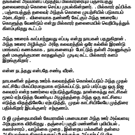
தங்களை அவமானப் படுத்திய மில்காரரையும் பஞ்சாயத்து
தலைவரையும் கொலை செய்ய முயல்கின்றனர். . மில்காரர் தப்பிக்க
, பஞ்சாயத்துத் தலைவர் அந்தக் கொலை முயற்சியில் படுகாயம்
அடைகிறார் . விளைவாக தண்ணீர் கேட்கும் அந்த ஊரையே
கொளுத்த வேண்டும் என்று மில்காரர் தலைமையில் வெறிபிடித்துக்
கிளம்புகிறது கூட்டம்
அந்த ஊரைக் காப்பாற்றுவது எப்படி என்று நாயகன் பதறுகிறான் .
அந்த ஊரை அழிக்கும் அதே கலவரத்தில் ஒரே கல்லில் இரண்டு
மாங்காய் கணக்காக , நாயகனையும் போட்டுத் தள்ளி அவனுக்கும்
தன் மகளுக்குமான காதலுக்கும் முடிவு கட்ட மில்காரர் களம்
இறங்குகிறார் .
என்ன நடந்தது என்பதே சண்டி வீரன்.
நாயகனின் தந்தை ஊர்க் கலவரத்தில் கொல்லப்படும் அந்த முதல்
காட்சியே மிகப்பிரமாதமாக எடுக்கப்பட்டு, நாம் பார்ப்பது ஒரு நிஜ
கலவரம் என்ற உணர்வை ஏற்படுத்துகிறது. நான்கைந்து காட்சிகள்
மூலம் ஏற்படுத்த வேண்டிய அழுத்தத்தை அந்த ஒரு காட்சியை
எடுத்த விதத்திலேயே ஏற்படுத்தி, முதல் காட்சியிலேயே முத்திரை
பதிக்கிறார் இயக்குனர் சற்குணம்.
பி ஜி முத்தையாவின் கேமராவில் பசுமையான அந்த ஊர் அவ்வளவு
அற்புதமாக விரிகிறது . தஞ்சைப் பகுதி மண்ணின் புவியியல் ,
கலாச்சாரம் , வாழ்க்கை முறை , இன்றைய மக்களின் தன்மை
ஆகியவற்றை திரைக்கதைப் போக்குக்கு அப்பாற்பட்டு மிக