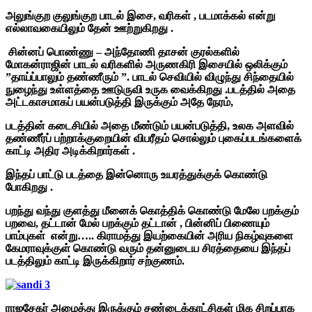
அலுங்குற குலுங்குற பாடல் இசை, வரிகள் , படமாக்கல் என்று
எல்லாவகையிலும் தேன் ஊற்றுகிறது .
சின்னப் பொண்ணு – அந்தோணி தாசன் குரல்களில்
மோகன்ராஜின் பாடல் வரிகளில் அருணகிரி இசையில் ஒலிக்கும்
”தாய்ப்பாலும் தண்ணீரும் ”. பாடல் செவியில் விழுந்து சிந்தையில்
நுழைந்து உள்ளத்தை ஊடுருவி உருக வைக்கிறது .படத்தில் அதை
அட்டகாசமாகப் பயன்படுத்தி இருக்கும் அதே நேரம்,
படத்தின் கடைசியில் அதை மீண்டும் பயன்படுத்தி, உலக அளவில்
தண்ணீர்ப் பற்றாக்குறையின் விபரீதம் சொல்லும் புகைப்படங்களைக்
காட்டி அதிர அடிக்கிறார்கள் .
இந்தப் பாட்டு படத்தை இன்னொரு உயரத்துக்குக் கொண்டு
போகிறது .
பறந்து வந்து குளத்து மீனைக் கொத்திக் கொண்டு மேலே பறக்கும்
பறவை, தட்டான் மேல் பறக்கும் தட்டான் , பின்னிப் பிணையும்
பாம்புகள் என்று….. கிராமத்து இயற்கையின் அரிய நிகழ்வுகளை
கேமராவுக்குள் கொண்டு வரும் தன்னுடைய சிரத்தையை இந்தப்
படத்திலும் காட்டி இருக்கிறார் சற்குணம்.
ராஜசேகர் அமைத்து இருக்கும் சண்டைக்காட்சிகள் மிக சிறப்பாக