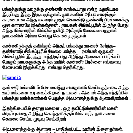
பக்கத்துக்கு ஊருக்கு தண்ணீர் தரக்கூடாது என்று உறுதியாக
இருப்பது இந்த இருவரும்தான். நாயகனின் அப்பா சாவுக்குக்
காரணமான அந்த கலவரம் முதல் கொண்டு தண்ணீர் பிரச்னைக்கு
மூல காரணமே இவர்கள்தான் . நாயகன் சிங்கப்பூரில் இருந்த போது
அந்த மில்காரரின் மில்லில் தவிடு அள்ளும் வேலையைததான்
நாயகனின் அம்மா செய்து கொண்டிருந்தாள்.
தண்ணீருக்குத் தவிக்கும் அந்தப் பக்கத்து ஊரைச் சேர்ந்த–
தன்னோடு சிங்கப்பூரில் வேலை பார்த்த – நண்பன் ஒருவன்
சிங்கப்பூரில் இருந்து வந்திருப்பது அறிந்து அவனைப் பார்க்கப்
போகும் நாயகனுக்கு அந்த ஊரில் தண்ணீர் பிரச்னை எவ்வளவு
மோசமாகி இருக்கிறது என்பது தெரிகிறது.
தன் ஊர் மக்களிடம் பேச வைத்து சமாதானம் செய்வதற்காக, அந்த
ஊர் மக்களை வர வைக்கிறான் நாயகன் . ஆனால் அந்த சந்திப்பில்
பக்கத்து ஊர்க்காரர்கள் பெருத்த அவமானத்துக்கு ஆளாகிறார்கள் .
இதற்கிடையில் தனது மகளை , ஒரு தவிட்டுக்காரியின் மகன்
விரும்புவதை அறிந்து கொந்தளிக்கும் மில்காரர், நாயகனை
கொலை செய்ய முடிவு செய்கிறார் .
அவமானத்துக்கு ஆளான – பாதிக்கப்பட்ட ஊரின் இளைஞர்கள்,