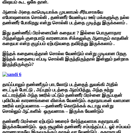
விஷயம் கூட ஒகே தான்.
ஆனால் அதை காமெடியாக்க முயலாமல் சீரியசாகவே
எமோஷனலாக சொல்லி , தண்ணீர் வேண்டிய ஊர் மக்களுக்கு நல்ல
தண்ணீர் போகிறது என்று சொல்லி படத்தை முடித்து இருக்கலாம் .
இது தண்ணீர்ப் பிரச்னையின் கதையா ? இல்லை பொருளாதார
அந்தஸ்துக் குறைபாடு காரணமாக சிக்கலுக்கு ஆளாகும் காதலின்
கதையா என்ற குழப்பம் ஏற்படுவதை தவிர்த்து இருக்கலாம் .
இந்தக் கதையைத்தான் சொல்ல வேண்டும் என்று முடிவான பிறகு
இந்தக் கதையை எப்படி சொல்லி இருந்திருந்தால் இன்னும் நன்றாக
இருந்திருக்கும்?
தாய்ப்பாலும் தண்ணீரும் பாடலோடு படத்தைத் துவங்கி அதில்
டைட்டில் போட்டு , அப்புறம் படத்தை ஆரம்பித்து, அந்த சுற்று
வட்டாரத்தில் அந்த ஊரில் மட்டும் தண்ணீர் பிரச்னை இருப்பதன்
புவியியல் காரணங்களை விளக்க வேண்டும். கதாநாயகன் வளமான
ஊரில் வாழ்பவனாக —தண்ணீர் கொடுக்கக் கூடாது என்று
சொல்லும் ஆட்களில் ஒருவனாக – இருக்க வேண்டும்
தண்ணீர் பிரச்னை ஏற்படும் ஊரைச் சேர்ந்தவளாக கதாநாயகி
இருக்கவேண்டும். ஒரு சூழலில் தண்ணீர் சம்மந்தப்பட்ட ஓர் சம்பவம்
காரணமாகவே இருவருக்கும் காதல் வர வேண்டும் . கதாநாயகி