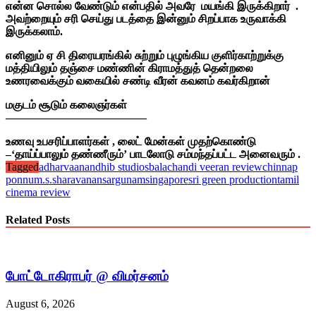
என்ன சொல்ல வேண்டும் என்பதில் அவரே மயங்கி இருக்கிறார் .
அவற்றையும் சரி செய்து படத்தை இன்னும் சிறப்பாக உருவாக்கி
இருக்கலாம்.
எனினும் ஏ சி திரையரங்கில் சுற்றும் புழுங்கிய குளிர்காற்றுக்கு
மத்தியிலும் தஞ்சை மண்ணின் கிராமத்துத் தென்றலை
உணரவைக்கும் வகையில் சண்டி வீரன் கவனம் கவர்கிறான்
மகுடம் சூடும் கலைஞர்கள்
————————————–
உணவு உபசரிப்பாளர்கள் , லைட் மேன்கள் முதற்கொண்டு
–‘தாய்ப்பாலும் தண்ணீரும்’ பாடலோடு சம்மந்தப்பட்ட அனைவரும் .
Tagged
adharva
anandhi
b studios
bala
chandi veeran review
chinnap
ponnu
m.s.sharavanan
sargunam
singapore
sri green production
tamil
cinema review
Related Posts
போட்டோகிராபர் @ விமர்சனம்
August 6, 2026