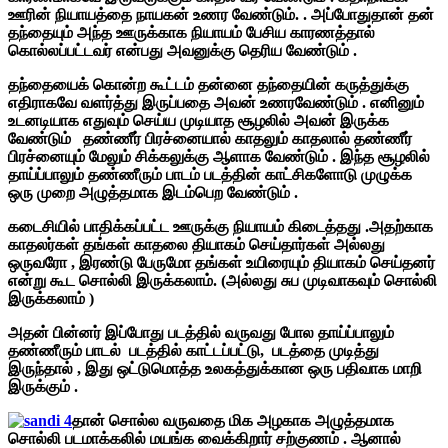
ஊரின் நியாயத்தை நாயகன் உணர வேண்டும். . அப்போதுதான் தன்
தந்தையும் அந்த ஊருக்காக நியாயம் பேசிய காரணத்தால்
கொல்லப்பட்டவர் என்பது அவனுக்கு தெரிய வேண்டும் .
தந்தையைக் கொன்ற கூட்டம் தன்னை தந்தையின் கருத்துக்கு
எதிராகவே வளர்த்து இருப்பதை அவன் உணரவேண்டும் . எனினும்
உடனடியாக எதுவும் செய்ய முடியாத சூழலில் அவன் இருக்க
வேண்டும் தண்ணீர் பிரச்னையால் காதலும் காதலால் தண்ணீர்
பிரச்னையும் மேலும் சிக்கலுக்கு ஆளாக வேண்டும் . இந்த சூழலில்
தாய்ப்பாலும் தண்ணீரும் பாடம் படத்தின் காட்சிகளோடு முழுக்க
ஒரு முறை அழுத்தமாக இடம்பெற வேண்டும் .
கடைசியில் பாதிக்கப்பட்ட ஊருக்கு நியாயம் கிடைத்தது .அதற்காக
காதலர்கள் தங்கள் காதலை தியாகம் செய்தார்கள் அல்லது
ஒருவரோ , இரண்டு பேருமோ தங்கள் உயிரையும் தியாகம் செய்தனர்
என்று கூட சொல்லி இருக்கலாம். (அல்லது சுப முடிவாகவும் சொல்லி
இருக்கலாம் )
அதன் பின்னர் இப்போது படத்தில் வருவது போல தாய்ப்பாலும்
தண்ணீரும் பாடல் படத்தில் காட்டப்பட்டு, படத்தை முடித்து
இருந்தால் , இது ஒட்டுமொத்த உலகத்துக்கான ஒரு பதிவாக மாறி
இருக்கும் .
தான் சொல்ல வருவதை மிக அழகாக அழுத்தமாக
சொல்லி படமாக்கலில் மயங்க வைக்கிறார் சற்குணம் . ஆனால்