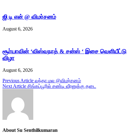
ஜி டி என் @ விமர்சனம்
August 6, 2026
சூர்யாவின் ‘விஸ்வநாத் & சன்ஸ் ‘ இசை வெளியீட்டு
விழா
August 6, 2026
Post
Previous Article
வந்தா மல @விமர்சனம்
Next Article
சிங்கப்பூரில் சண்டி வீரனுக்கு தடை
navigation
About Su Senthilkumaran