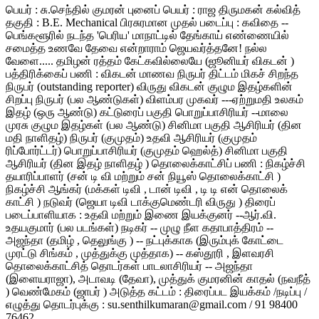
பெயர் : சு.செந்தில் குமரன் புனைப் பெயர் : ராஜ திருமகன் கல்வித்
தகுதி : B.E. Mechanical பிரசுரமான முதல் படைப்பு : கவிதை --
பெங்களூரில் நடந்த 'பெரிய' மாநாட்டில் தேங்காய் எண்ணையில்
சமைத்த உணவே தேவை என்றாராம் ஜெயவர்த்தனே! நல்ல
வேளை..... தமிழன் ரத்தம் கேட்கவில்லையே (ஜூனியர் விகடன் )
பத்திரிக்கைப் பணி : விகடன் மாணவ நிருபர் திட்டம் மிகச் சிறந்த
நிருபர் (outstanding reporter) விருது விகடன் குழும இதழ்களின்
சிறப்பு நிருபர் (பல ஆண்டுகள்) விளம்பர முகவர் ---ஏற்றுமதி உலகம்
இதழ் (ஒரு ஆண்டு) கட்டுரைப் பகுதி பொறுப்பாசிரியர் --மாலை
முரசு குழும இதழ்கள் (பல ஆண்டு) சினிமா பகுதி ஆசிரியர் (தின
மதி நாளிதழ்) நிருபர் (குமுதம்) உதவி ஆசிரியர் (குமுதம்
ரிப்போர்ட்டர்) பொறுப்பாசிரியர் (குமுதம் ஹெல்த்) சினிமா பகுதி
ஆசிரியர் (தின இதழ் நாளிதழ் ) தொலைக்காட்சிப் பணி : நிகழ்ச்சி
தயாரிப்பாளர் (சன் டி வி மற்றும் சன் நியூஸ் தொலைக்காட்சி )
நிகழ்ச்சி ஆங்கர் (மக்கள் டிவி , டான் டிவி , டி டி என் தொலைக்
காட்சி ) நடுவர் (ஜெயா டிவி டாக்குமெண்டரி விருது ) திரைப்
படைப்பாளியாக : உதவி மற்றும் இணை இயக்குனர் --ஆர்.வி.
உதயகுமார் (பல படங்கள்) நடிகர் -- முழு நீள கதாபாத்திரம் --
அஜந்தா (தமிழ் , தெலுங்கு ) -- நட்புக்காக (இரும்புக் கோட்டை
முரட்டு சிங்கம் , முத்துக்கு முத்தாக) -- கஸ்தூரி , இளவரசி
தொலைக்காட்சித் தொடர்கள் பாடலாசிரியர் -- அஜந்தா
(இளையராஜா), அடாவடி (தேவா), முத்துக் குமரனின் காதல் (நவநீத்
) வெண்மேகம் (ஜாபர் ) அடுத்த கட்டம் : திரைப்பட இயக்கம் /நடிப்பு /
எழுத்து தொடர்புக்கு : su.senthilkumaran@gmail.com / 91 98400
76462