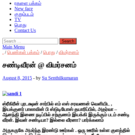
ரகளை பக்கம்
New face
குறும்படம்
TV
பொது
Contact Us
Search
for:
Main Menu
.
/
பெண்கள் பக்கம்
/
பொது
/
விமர்சனம்
சண்டிவீரன் @ விமர்சனம்
August 8, 2015
-
by
Su Senthilkumaran
ஸ்ரீகிரீன் புரடக்ஷன் சார்பில் எம் எஸ் சரவணன் வெளியிட ,
இயக்குனர் பாலாவின் பி ஸ்டுடியோஸ் தயாரிப்பில், அதர்வா –
ஆனந்தி இணை நடிப்பில் சற்குணம் இயக்கி இருக்கும் படம் சண்டி
வீரன். இவன் சண்டியா? இல்லை வீரனா? பார்க்கலாம்
அருகருகே அமர்ந்த இரண்டு ஊர்கள் . ஒரு ஊரில் உள்ள குளத்தில்