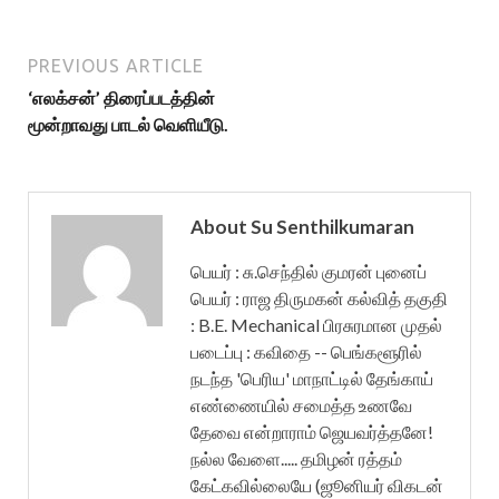
PREVIOUS ARTICLE
‘எலக்சன்’ திரைப்படத்தின்
மூன்றாவது பாடல் வெளியீடு.
About Su Senthilkumaran
பெயர் : சு.செந்தில் குமரன் புனைப்
பெயர் : ராஜ திருமகன் கல்வித் தகுதி
: B.E. Mechanical பிரசுரமான முதல்
படைப்பு : கவிதை -- பெங்களூரில்
நடந்த 'பெரிய' மாநாட்டில் தேங்காய்
எண்ணையில் சமைத்த உணவே
தேவை என்றாராம் ஜெயவர்த்தனே!
நல்ல வேளை..... தமிழன் ரத்தம்
கேட்கவில்லையே (ஜூனியர் விகடன்