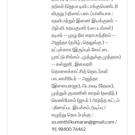
நடுவர் (ஜெயா டிவி டாக்குமெண்டரி
விருது ) திரைப் படைப்பாளியாக :
உதவி மற்றும் இணை இயக்குனர் --
ஆர்.வி. உதயகுமார் (பல படங்கள்)
நடிகர் -- முழு நீள கதாபாத்திரம் --
அஜந்தா (தமிழ் , தெலுங்கு ) --
நட்புக்காக (இரும்புக் கோட்டை
முரட்டு சிங்கம் , முத்துக்கு முத்தாக)
-- கஸ்தூரி , இளவரசி
தொலைக்காட்சித் தொடர்கள்
பாடலாசிரியர் -- அஜந்தா
(இளையராஜா), அடாவடி (தேவா),
முத்துக் குமரனின் காதல் (நவநீத் )
வெண்மேகம் (ஜாபர் ) அடுத்த கட்டம்
: திரைப்பட இயக்கம் /நடிப்பு /
எழுத்து தொடர்புக்கு :
su.senthilkumaran@gmail.com /
91 98400 76462