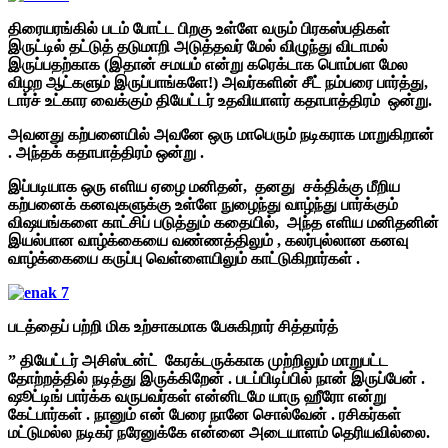
திரையரங்கில் படம் போட்ட பிறகு உள்ளே வரும் பிரகஸ்பதிகள்
இருட்டில் தட்டுத் தடுமாறி அடுத்தவர் மேல் விழுந்து விடாமல்
இருப்பதற்காக (இதான் சமயம் என்று கரெக்டாக பொம்பள மேல
விழற ஆட்களும் இருப்பாங்களே!) அவர்களின் சீட் நம்பரை பார்த்து,
டார்ச் உட்கார வைக்கும் தியேட்டர் உதவியாளர் கதாபாத்திரம் ஒன்று.
அவனது கற்பனையில் அவனே ஒரு மாபெரும் நடிகராக மாறுகிறான்
. அந்தக் கதாபாத்திரம் ஒன்று .
இப்படியாக ஒரு எளிய ஏழை மனிதன், தனது சக்திக்கு மீறிய
கற்பனைக் கனவுகளுக்கு உள்ளே நுழைந்து வாழ்ந்து பார்க்கும்
விஷயங்களை காட்சிப் படுத்தும் கதையில், அந்த எளிய மனிதனின்
இயல்பான வாழ்க்கையை வண்ணத்திலும் , கலர்புல்லான கனவு
வாழ்க்கையை கருப்பு வெள்ளையிலும் காட்டுகிறார்கள் .
படத்தைப் பற்றி மிக உற்சாகமாக பேசுகிறார் சித்தார்த்
” தியேட்டர் அசிஸ்டன்ட் கேரக்டருக்காக முற்றிலும் மாறுபட்ட
தோற்றத்தில் நடித்து இருக்கிறேன் . படப்பிடிப்பில் நான் இருப்பேன் .
ஷூட்டிங் பார்க்க வருபவர்கள் என்னிடமே யாரு ஹீரோ என்று
கேட்பார்கள் . நானும் என் பேரை நானே சொல்வேன் . ரசிகர்கள்
மட்டுமல்ல நடிகர் நரேனுக்கே என்னை அடையாளம் தெரியவில்லை.