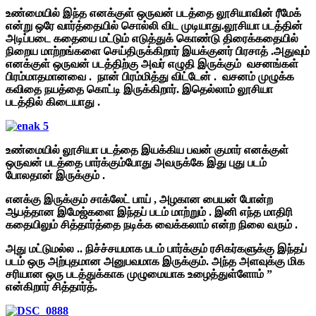
உண்மையில் இந்த எனக்குள் ஒருவன் படத்தை லூசியாவின் ரீமேக்
என்று ஒரே வார்த்தையில் சொல்லி விட முடியாது.லூசியா படத்தின்
அடிப்படை கதையை மட்டும் எடுத்துக் கொண்டு திரைக்கதையில்
நிறைய மாற்றங்களை செய்திருக்கிறார் இயக்குனர் பிரசாத் .அதுவும்
எனக்குள் ஒருவன் படத்திற்கு அவர் எழுதி இருக்கும் வசனங்கள்
பிரம்மாதமானவை . நான் பிரம்மித்து விட்டேன் . வசனம் முழுக்க
கவிதை நயத்தை கொட்டி இருக்கிறார். இதெல்லாம் லூசியா
படத்தில் கிடையாது .
உண்மையில் லூசியா படத்தை இயக்கிய பவன் குமார் எனக்குள்
ஒருவன் படத்தை பார்க்கும்போது அவருக்கே இது புது படம்
போலதான் இருக்கும் .
எனக்கு இருக்கும் சாக்லேட் பாய் , அழகான பையன் போன்ற
ஆபத்தான இமேஜ்களை இந்தப் படம் மாற்றும் . இனி எந்த மாதிரி
கதையிலும் சித்தார்த்தை நடிக்க வைக்கலாம் என்ற நிலை வரும் .
அது மட்டுமல்ல .. நிச்ச்சயமாக படம் பார்க்கும் ரசிகர்களுக்கு இந்தப்
படம் ஒரு அற்புதமான அனுபவமாக இருக்கும். அந்த அளவுக்கு மிக
சரியான ஒரு படத்துக்காக முழுமையாக உழைத்துள்ளோம் ”
என்கிறார் சித்தார்த்.