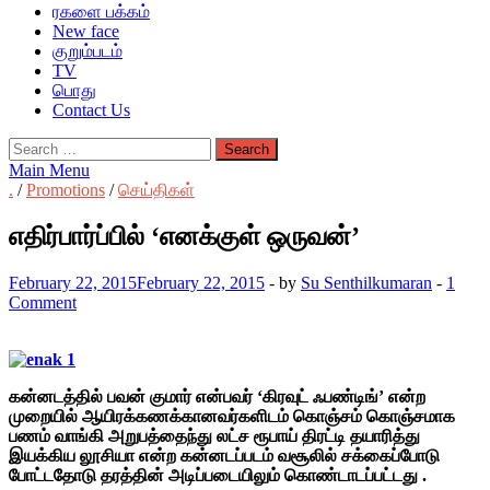
ரகளை பக்கம்
New face
குறும்படம்
TV
பொது
Contact Us
Search
for:
Main Menu
.
/
Promotions
/
செய்திகள்
எதிர்பார்ப்பில் ‘எனக்குள் ஒருவன்’
February 22, 2015
February 22, 2015
-
by
Su Senthilkumaran
-
1
Comment
கன்னடத்தில் பவன் குமார் என்பவர் ‘கிரவுட் ஃபண்டிங்’ என்ற
முறையில் ஆயிரக்கணக்கானவர்களிடம் கொஞ்சம் கொஞ்சமாக
பணம் வாங்கி அறுபத்தைந்து லட்ச ரூபாய் திரட்டி தயாரித்து
இயக்கிய லூசியா என்ற கன்னடப்படம் வசூலில் சக்கைப்போடு
போட்டதோடு தரத்தின் அடிப்படையிலும் கொண்டாடப்பட்டது .