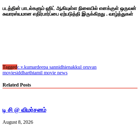
படத்தின் பாடல்களும் ஹிட் ஆகியுள்ள நிலையில் எனக்குள் ஒருவன்
சுவாரஸ்யமான எதிர்பார்ப்பை ஏற்படுத்தி இருக்கிறது . வாழ்த்துகள்
Tagged
c.v.kumar
deepa sannidhi
enakkul oruvan
movie
siddharth
tamil movie news
Related Posts
டி சி @ விமர்சனம்
August 8, 2026