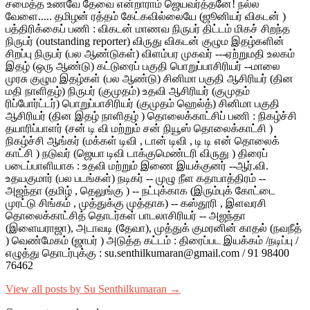
சமைத்த உணவே தேவை என்றாராம் ஜெயவர்த்தனே! நல்ல
வேளை..... தமிழன் ரத்தம் கேட்கவில்லையே (ஜூனியர் விகடன் )
பத்திரிக்கைப் பணி : விகடன் மாணவ நிருபர் திட்டம் மிகச் சிறந்த
நிருபர் (outstanding reporter) விருது விகடன் குழும இதழ்களின்
சிறப்பு நிருபர் (பல ஆண்டுகள்) விளம்பர முகவர் ---ஏற்றுமதி உலகம்
இதழ் (ஒரு ஆண்டு) கட்டுரைப் பகுதி பொறுப்பாசிரியர் --மாலை
முரசு குழும இதழ்கள் (பல ஆண்டு) சினிமா பகுதி ஆசிரியர் (தின
மதி நாளிதழ்) நிருபர் (குமுதம்) உதவி ஆசிரியர் (குமுதம்
ரிப்போர்ட்டர்) பொறுப்பாசிரியர் (குமுதம் ஹெல்த்) சினிமா பகுதி
ஆசிரியர் (தின இதழ் நாளிதழ் ) தொலைக்காட்சிப் பணி : நிகழ்ச்சி
தயாரிப்பாளர் (சன் டி வி மற்றும் சன் நியூஸ் தொலைக்காட்சி )
நிகழ்ச்சி ஆங்கர் (மக்கள் டிவி , டான் டிவி , டி டி என் தொலைக்
காட்சி ) நடுவர் (ஜெயா டிவி டாக்குமெண்டரி விருது ) திரைப்
படைப்பாளியாக : உதவி மற்றும் இணை இயக்குனர் --ஆர்.வி.
உதயகுமார் (பல படங்கள்) நடிகர் -- முழு நீள கதாபாத்திரம் --
அஜந்தா (தமிழ் , தெலுங்கு ) -- நட்புக்காக (இரும்புக் கோட்டை
முரட்டு சிங்கம் , முத்துக்கு முத்தாக) -- கஸ்தூரி , இளவரசி
தொலைக்காட்சித் தொடர்கள் பாடலாசிரியர் -- அஜந்தா
(இளையராஜா), அடாவடி (தேவா), முத்துக் குமரனின் காதல் (நவநீத்
) வெண்மேகம் (ஜாபர் ) அடுத்த கட்டம் : திரைப்பட இயக்கம் /நடிப்பு /
எழுத்து தொடர்புக்கு : su.senthilkumaran@gmail.com / 91 98400
76462
View all posts by Su Senthilkumaran →