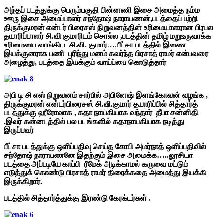
அந்தப் படத்துக்கு பெரும்பகுதி பின்னணி இசை அமைத்த நம்ம
ஊரு இசை அமைப்பாளர் சந்தோஷ் நாராயணன்,படத்தைப் பற்றி
திருக்குமரன் என்டர் பிரைசஸ் நிறுவனத்தின் உரிமையாளரான பிரபல
தயாரிப்பாளர் சி.வி.குமாரிடம் சொல்ல ,படத்தின் தமிழ் மறுஉருவாக்க
உரிமையை வாங்கிய சி.வி. குமார்….பீட்சா படத்தில் இணை
இயக்குனராக பணி புரிந்து மனம் கவர்ந்த பிரசாத் ராமர் என்பவரை
அழைத்து, படத்தை இயக்கும் வாய்ப்பை கொடுத்தார்
அபி டி சி எஸ் நிறுவனம் சார்பில் அபினேஷ் இளங்கோவன் வழங்க ,
திருக்குமரன் என்டர்பிரைசஸ் சி.வி.குமார் தயாரிப்பில் சித்தார்த்
படத்துக்கு ஹீரோவாக , கதா நாயகியாக வந்தார் தீபா சன்னிதி
.இவர் கன்னடத்தில் பல படங்களில் கதாநாயகியாக நடித்து
இருப்பவர்
பீட்சா படத்துக்கு ஒளிப்பதிவு செய்த கோபி அமர்நாத் ஒளிப்பதிவில்
சந்தோஷ் நாராயணனே இதற்கும் இசை அமைக்க…..லூசியா
படத்தை அப்படியே காப்பி ரீமேக் அடிக்காமல் கருவை மட்டும்
எடுத்துக் கொண்டு பிரசாத் ராமர் திரைக்கதை அமைத்து இயக்கி
இருக்கிறார்.
படத்தில் சித்தார்த்துக்கு இரண்டு கேரக்டர்கள் .