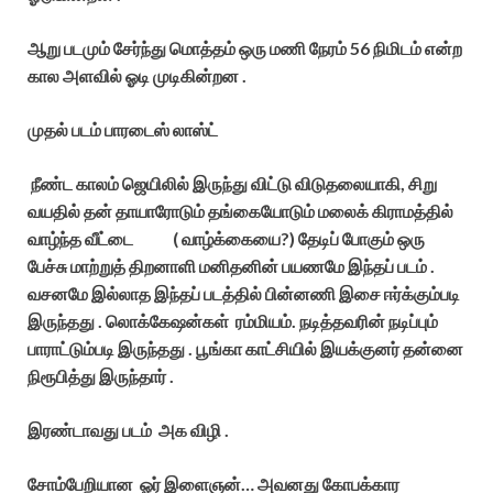
ஆறு படமும் சேர்ந்து மொத்தம் ஒரு மணி நேரம் 56 நிமிடம் என்ற
கால அளவில் ஓடி முடிகின்றன .
முதல் படம் பாரடைஸ் லாஸ்ட்
நீண்ட காலம் ஜெயிலில் இருந்து விட்டு விடுதலையாகி, சிறு
வயதில் தன் தாயாரோடும் தங்கையோடும் மலைக் கிராமத்தில்
வாழ்ந்த வீட்டை ( வாழ்க்கையை?) தேடிப் போகும் ஒரு
பேச்சு மாற்றுத் திறனாளி மனிதனின் பயணமே இந்தப் படம் .
வசனமே இல்லாத இந்தப் படத்தில் பின்னணி இசை ஈர்க்கும்படி
இருந்தது . லொக்கேஷன்கள் ரம்மியம். நடித்தவரின் நடிப்பும்
பாராட்டும்படி இருந்தது . பூங்கா காட்சியில் இயக்குனர் தன்னை
நிரூபித்து இருந்தார் .
இரண்டாவது படம் அக விழி .
சோம்பேறியான ஓர் இளைஞன்… அவனது கோபக்கார