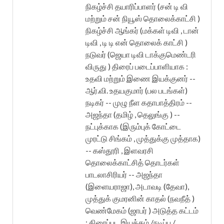
நிகழ்ச்சி தயாரிப்பாளர் (சன் டி வி
மற்றும் சன் நியூஸ் தொலைக்காட்சி )
நிகழ்ச்சி ஆங்கர் (மக்கள் டிவி , டான்
டிவி , டி டி என் தொலைக் காட்சி )
நடுவர் (ஜெயா டிவி டாக்குமெண்டரி
விருது ) திரைப் படைப்பாளியாக :
உதவி மற்றும் இணை இயக்குனர் --
ஆர்.வி. உதயகுமார் (பல படங்கள்)
நடிகர் -- முழு நீள கதாபாத்திரம் --
அஜந்தா (தமிழ் , தெலுங்கு ) --
நட்புக்காக (இரும்புக் கோட்டை
முரட்டு சிங்கம் , முத்துக்கு முத்தாக)
-- கஸ்தூரி , இளவரசி
தொலைக்காட்சித் தொடர்கள்
பாடலாசிரியர் -- அஜந்தா
(இளையராஜா), அடாவடி (தேவா),
முத்துக் குமரனின் காதல் (நவநீத் )
வெண்மேகம் (ஜாபர் ) அடுத்த கட்டம்
: திரைப்பட இயக்கம் /நடிப்பு /