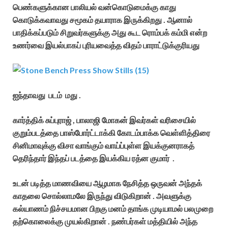
பெண்களுக்கான பாலியல் வன்கொடுமைக்கு காது
கொடுக்கவாவது சமூகம் தயாராக இருக்கிறது . ஆனால்
பாதிக்கப்படும் சிறுவர்களுக்கு அது கூட ரொம்பக் கம்மி என்ற
உணர்வை இயல்பாகப் புரியவைத்த விதம் பாராட்டுக்குரியது
ஐந்தாவது படம் மது .
கார்த்திக் சுப்புராஜ் , பாலாஜி மோகன் இவர்கள் வரிசையில்
குறும்படத்தை பாஸ்போர்ட்டாக்கி கோடம்பாக்க வெள்ளித்திரை
சினிமாவுக்கு விசா வாங்கும் வாய்ப்புள்ள இயக்குனராகத்
தெரிந்தார் இந்தப் படத்தை இயக்கிய ரத்ன குமார் .
உடன் படித்த மாணவியை ஆழமாக நேசித்த ஒருவன் அந்தக்
காதலை சொல்லாமலே இருந்து விடுகிறான் . அவளுக்கு
கல்யாணம் நிச்சயமான பிறகு மனம் தாங்க முடியாமல் பலமுறை
தற்கொலைக்கு முயல்கிறான் . நண்பர்கள் மத்தியில் அந்த