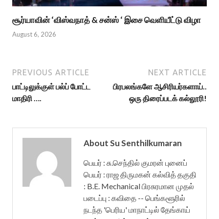
சூர்யாவின் ‘விஸ்வநாத் & சன்ஸ் ‘ இசை வெளியீட்டு விழா
August 6, 2026
PREVIOUS ARTICLE
NEXT ARTICLE
பாட்டிலுக்குள் பல்ப் போட்ட
பிரபலங்களே ஆசிரியர்களாய்..
மாதிரி ….
ஒரு திரைப்படக் கல்லூரி!
About Su Senthilkumaran
பெயர் : சு.செந்தில் குமரன் புனைப்
பெயர் : ராஜ திருமகன் கல்வித் தகுதி
: B.E. Mechanical பிரசுரமான முதல்
படைப்பு : கவிதை -- பெங்களூரில்
நடந்த 'பெரிய' மாநாட்டில் தேங்காய்