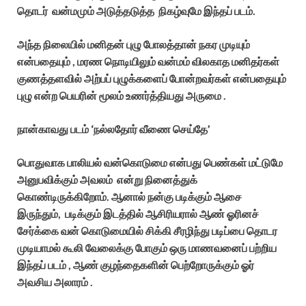
தொடர் வன்மமும் அடுத்தடுத்த நிகழ்வுமே இந்தப் படம்.
அந்த நிலையில் மனிதன் புழு போலத்தான் நகர முடியும்
என்பதையும் , மரண நொடியிலும் வன்மம் விலகாத மனிதர்கள்
குணத்தளவில் அற்பப் புழுக்களைப் போன்றவர்கள் என்பதையும்
புழு என்ற பெயரின் மூலம் உணர்த்தியது அருமை .
நான்காவது படம் ‘நல்லதோர் வீணை செய்தே’
பொதுவாக பாலியல் வன்கொடுமை என்பது பெண்கள் மட்டுமே
அனுபவிக்கும் அவலம் என்று நினைத்துக்
கொண்டிருக்கிறோம். ஆனால் நன்கு படிக்கும் ஆசை
இருந்தும், படிக்கும் இடத்தில் ஆசிரியரால் ஆண் ஓரினச்
சேர்க்கை வன் கொடுமையில் சிக்கி சீரழிந்து படிப்பை தொடர
முடியாமல் கூலி வேலைக்கு போகும் ஒரு மாணவனைப் பற்றிய
இந்தப் படம் , ஆண் குழந்தைகளின் பெற்றோருக்கும் ஓர்
அவசிய அலாரம் .