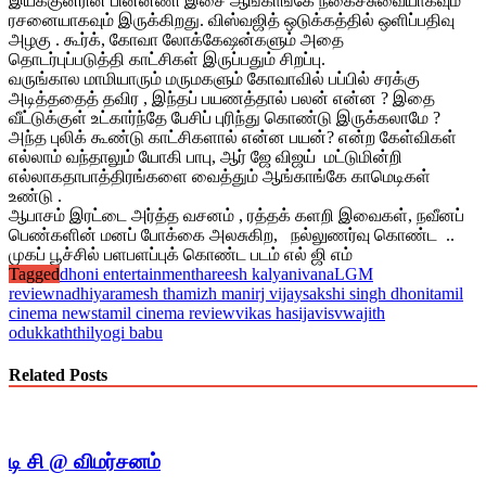
இயக்குனரின் பின்னணி இசை ஆங்காங்கே நகைச்சுவையாகவும்
ரசனையாகவும் இருக்கிறது. விஸ்வஜித் ஒடுக்கத்தில் ஒளிப்பதிவு
அழகு . கூர்க், கோவா லோக்கேஷன்களும் அதை
தொடர்புப்படுத்தி காட்சிகள் இருப்பதும் சிறப்பு.
வருங்கால மாமியாரும் மருமகளும் கோவாவில் பப்பில் சரக்கு
அடித்ததைத் தவிர , இந்தப் பயணத்தால் பலன் என்ன ? இதை
வீட்டுக்குள் உட்கார்ந்தே பேசிப் புரிந்து கொண்டு இருக்கலாமே ?
அந்த புலிக் கூண்டு காட்சிகளால் என்ன பயன்? என்ற கேள்விகள்
எல்லாம் வந்தாலும் யோகி பாபு, ஆர் ஜே விஜய் மட்டுமின்றி
எல்லாகதாபாத்திரங்களை வைத்தும் ஆங்காங்கே காமெடிகள்
உண்டு .
ஆபாசம் இரட்டை அர்த்த வசனம் , ரத்தக் களறி இவைகள், நவீனப்
பெண்களின் மனப் போக்கை அலசுகிற, நல்லுணர்வு கொண்ட ..
முகப் பூச்சில் பளபளப்புக் கொண்ட படம் எல் ஜி எம்
Tagged
dhoni entertainment
hareesh kalyan
ivana
LGM
review
nadhiya
ramesh thamizh mani
rj vijay
sakshi singh dhoni
tamil
cinema news
tamil cinema review
vikas hasija
visvwajith
odukkaththil
yogi babu
Related Posts
டி சி @ விமர்சனம்