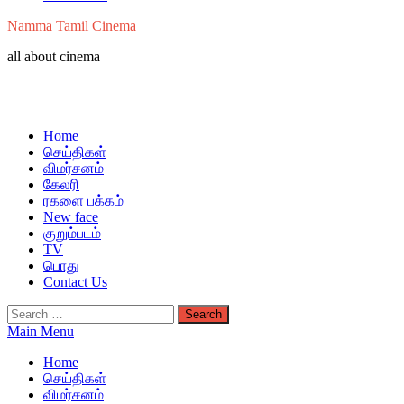
Namma Tamil Cinema
all about cinema
Home
செய்திகள்
விமர்சனம்
கேலரி
ரகளை பக்கம்
New face
குறும்படம்
TV
பொது
Contact Us
Search
for:
Main Menu
Home
செய்திகள்
விமர்சனம்