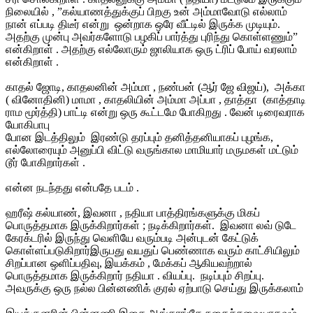
நிலையில் , ”கல்யாணத்துக்குப் பிறகு உன் அம்மாவோடு எல்லாம்
நான் எப்படி திடீர் என்று ஒன்றாக ஒரே வீட்டில் இருக்க முடியும்.
அதற்கு முன்பு அவர்களோடு பழகிப் பார்த்து புரிந்து கொள்ளணும்”
என்கிறாள் . அதற்கு எல்லோரும் ஜாலியாக ஒரு ட்ரிப் போய் வரலாம்
என்கிறாள் .
காதல் ஜோடி, காதலனின் அம்மா , நண்பன் (ஆர் ஜே விஜய்), அக்கா
( வினோதினி) மாமா , காதலியின் அம்மா அப்பா , தாத்தா (காத்தாடி
ராம மூர்த்தி) பாட்டி என்று ஒரு கூட்டமே போகிறது . வேன் டிரைவராக
யோகிபாபு
போன இடத்திலும் இரண்டு தரப்பும் தனித்தனியாகப் புழங்க,
எல்லோரையும் அனுப்பி விட்டு வருங்கால மாமியார் மருமகள் மட்டும்
டூர் போகிறார்கள் .
என்ன நடந்தது என்பதே படம் .
ஹரீஷ் கல்யாண், இவனா , நதியா பாத்திரங்களுக்கு மிகப்
பொருத்தமாக இருக்கிறார்கள் ; நடிக்கிறார்கள். இவனா லவ் டுடே
கேரக்டரில் இருந்து வெளியே வரும்படி அன்புடன் கேட்டுக்
கொள்ளப்படுகிறார்
இருபது வயதுப் பெண்ணாக வரும் காட்சியிலும்
சிறப்பான ஒளிப்பதிவு, இயக்கம் , மேக்கப் ஆகியவற்றால்
பொருத்தமாக இருக்கிறார் நதியா . வியப்பு. நடிப்பும் சிறப்பு.
அவருக்கு ஒரு நல்ல பின்னணிக் குரல் ஏற்பாடு செய்து இருக்கலாம்