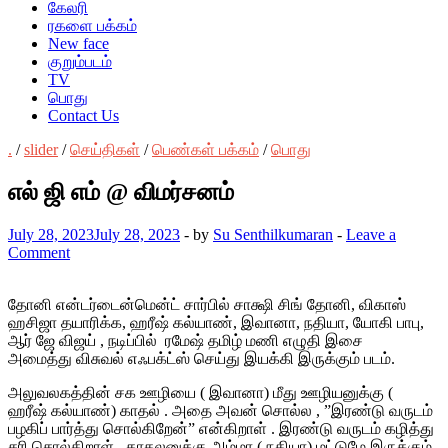
கேலரி
ரகளை பக்கம்
New face
குறும்படம்
TV
பொது
Contact Us
.
/
slider
/
செய்திகள்
/
பெண்கள் பக்கம்
/
பொது
எல் ஜி எம் @ விமர்சனம்
July 28, 2023
July 28, 2023
-
by
Su Senthilkumaran
-
Leave a
Comment
தோனி என்டர்டைன்மென்ட் சார்பில் சாக்ஷி சிங் தோனி, விகாஸ்
ஹசிஜா தயாரிக்க, ஹரீஷ் கல்யாண், இவானா, நதியா, யோகி பாபு,
ஆர் ஜே விஜய் , நடிப்பில் ரமேஷ் தமிழ் மணி எழுதி இசை
அமைத்து விசுவல் எஃபக்ட்ஸ் செய்து இயக்கி இருக்கும் படம்.
அலுவலகத்தின் சக ஊழியை ( இவானா) மீது ஊழியனுக்கு (
ஹரீஷ் கல்யாண்) காதல் . அதை அவன் சொல்ல , ”இரண்டு வருடம்
பழகிப் பார்த்து சொல்கிறேன்” என்கிறாள் . இரண்டு வருடம் கழித்து
சரி சொல்கிறாள் .
காதலனுக்கு அம்மா ( நதியா) மட்டுமே இருக்கும்