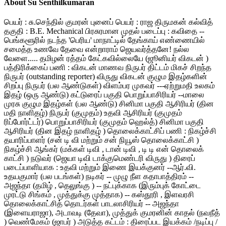
About Su Senthilkumaran
பெயர் : சு.செந்தில் குமரன் புனைப் பெயர் : ராஜ திருமகன் கல்வித்
தகுதி : B.E. Mechanical பிரசுரமான முதல் படைப்பு : கவிதை --
பெங்களூரில் நடந்த 'பெரிய' மாநாட்டில் தேங்காய் எண்ணையில்
சமைத்த உணவே தேவை என்றாராம் ஜெயவர்த்தனே! நல்ல
வேளை..... தமிழன் ரத்தம் கேட்கவில்லையே (ஜூனியர் விகடன் )
பத்திரிக்கைப் பணி : விகடன் மாணவ நிருபர் திட்டம் மிகச் சிறந்த
நிருபர் (outstanding reporter) விருது விகடன் குழும இதழ்களின்
சிறப்பு நிருபர் (பல ஆண்டுகள்) விளம்பர முகவர் ---ஏற்றுமதி உலகம்
இதழ் (ஒரு ஆண்டு) கட்டுரைப் பகுதி பொறுப்பாசிரியர் --மாலை
முரசு குழும இதழ்கள் (பல ஆண்டு) சினிமா பகுதி ஆசிரியர் (தின
மதி நாளிதழ்) நிருபர் (குமுதம்) உதவி ஆசிரியர் (குமுதம்
ரிப்போர்ட்டர்) பொறுப்பாசிரியர் (குமுதம் ஹெல்த்) சினிமா பகுதி
ஆசிரியர் (தின இதழ் நாளிதழ் ) தொலைக்காட்சிப் பணி : நிகழ்ச்சி
தயாரிப்பாளர் (சன் டி வி மற்றும் சன் நியூஸ் தொலைக்காட்சி )
நிகழ்ச்சி ஆங்கர் (மக்கள் டிவி , டான் டிவி , டி டி என் தொலைக்
காட்சி ) நடுவர் (ஜெயா டிவி டாக்குமெண்டரி விருது ) திரைப்
படைப்பாளியாக : உதவி மற்றும் இணை இயக்குனர் --ஆர்.வி.
உதயகுமார் (பல படங்கள்) நடிகர் -- முழு நீள கதாபாத்திரம் --
அஜந்தா (தமிழ் , தெலுங்கு ) -- நட்புக்காக (இரும்புக் கோட்டை
முரட்டு சிங்கம் , முத்துக்கு முத்தாக) -- கஸ்தூரி , இளவரசி
தொலைக்காட்சித் தொடர்கள் பாடலாசிரியர் -- அஜந்தா
(இளையராஜா), அடாவடி (தேவா), முத்துக் குமரனின் காதல் (நவநீத்
) வெண்மேகம் (ஜாபர் ) அடுத்த கட்டம் : திரைப்பட இயக்கம் /நடிப்பு /