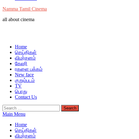
Namma Tamil Cinema
all about cinema
Home
செய்திகள்
விமர்சனம்
கேலரி
ரகளை பக்கம்
New face
குறும்படம்
TV
பொது
Contact Us
Search
for:
Main Menu
Home
செய்திகள்
விமர்சனம்