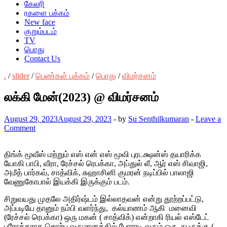
கேலரி
ரகளை பக்கம்
New face
குறும்படம்
TV
பொது
Contact Us
.
/
slider
/
பெண்கள் பக்கம்
/
பொது
/
விமர்சனம்
லக்கி மேன்(2023) @ விமர்சனம்
August 29, 2023
August 29, 2023
-
by
Su Senthilkumaran
-
Leave a
Comment
திங்க் மூவீஸ் மற்றும் எஸ் என் எஸ் மூவி புரடக்ஷன்ஸ் தயாரிக்க
யோகி பாபி, வீரா, ரேச்சல் ரெபக்கா, அப்துல் லீ, ஆர் எஸ் சிவாஜி,
அமீத் பார்கவ், சாத்விக், சுஹாசினி குமரன் நடிப்பில் பாலாஜி
வேணுகோபால் இயக்கி இருக்கும் படம்.
சிறுவயது முதலே அதிர்ஷ்டம் இல்லாதவன் என்று தூற்றப்பட்டு,
அப்படியே தானும் நம்பி வளர்ந்து, கல்யாணம் ஆகி மனைவி
(ரேச்சல் ரெபக்கா) ஒரு மகன் ( சாத்விக்) என்றாகி ரியல் எஸ்டேட்
புரோக்கராக சொற்ப வருமானத்தில் போராடி வரும் ஒரு நபருக்கு (