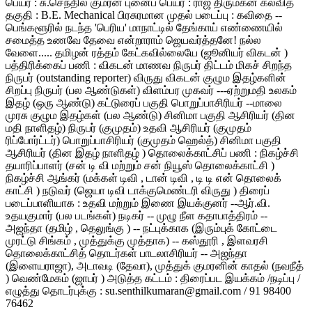
பெயர் : சு.செந்தில் குமரன் புனைப் பெயர் : ராஜ திருமகன் கல்வித்
தகுதி : B.E. Mechanical பிரசுரமான முதல் படைப்பு : கவிதை --
பெங்களூரில் நடந்த 'பெரிய' மாநாட்டில் தேங்காய் எண்ணையில்
சமைத்த உணவே தேவை என்றாராம் ஜெயவர்த்தனே! நல்ல
வேளை..... தமிழன் ரத்தம் கேட்கவில்லையே (ஜூனியர் விகடன் )
பத்திரிக்கைப் பணி : விகடன் மாணவ நிருபர் திட்டம் மிகச் சிறந்த
நிருபர் (outstanding reporter) விருது விகடன் குழும இதழ்களின்
சிறப்பு நிருபர் (பல ஆண்டுகள்) விளம்பர முகவர் ---ஏற்றுமதி உலகம்
இதழ் (ஒரு ஆண்டு) கட்டுரைப் பகுதி பொறுப்பாசிரியர் --மாலை
முரசு குழும இதழ்கள் (பல ஆண்டு) சினிமா பகுதி ஆசிரியர் (தின
மதி நாளிதழ்) நிருபர் (குமுதம்) உதவி ஆசிரியர் (குமுதம்
ரிப்போர்ட்டர்) பொறுப்பாசிரியர் (குமுதம் ஹெல்த்) சினிமா பகுதி
ஆசிரியர் (தின இதழ் நாளிதழ் ) தொலைக்காட்சிப் பணி : நிகழ்ச்சி
தயாரிப்பாளர் (சன் டி வி மற்றும் சன் நியூஸ் தொலைக்காட்சி )
நிகழ்ச்சி ஆங்கர் (மக்கள் டிவி , டான் டிவி , டி டி என் தொலைக்
காட்சி ) நடுவர் (ஜெயா டிவி டாக்குமெண்டரி விருது ) திரைப்
படைப்பாளியாக : உதவி மற்றும் இணை இயக்குனர் --ஆர்.வி.
உதயகுமார் (பல படங்கள்) நடிகர் -- முழு நீள கதாபாத்திரம் --
அஜந்தா (தமிழ் , தெலுங்கு ) -- நட்புக்காக (இரும்புக் கோட்டை
முரட்டு சிங்கம் , முத்துக்கு முத்தாக) -- கஸ்தூரி , இளவரசி
தொலைக்காட்சித் தொடர்கள் பாடலாசிரியர் -- அஜந்தா
(இளையராஜா), அடாவடி (தேவா), முத்துக் குமரனின் காதல் (நவநீத்
) வெண்மேகம் (ஜாபர் ) அடுத்த கட்டம் : திரைப்பட இயக்கம் /நடிப்பு /
எழுத்து தொடர்புக்கு : su.senthilkumaran@gmail.com / 91 98400
76462