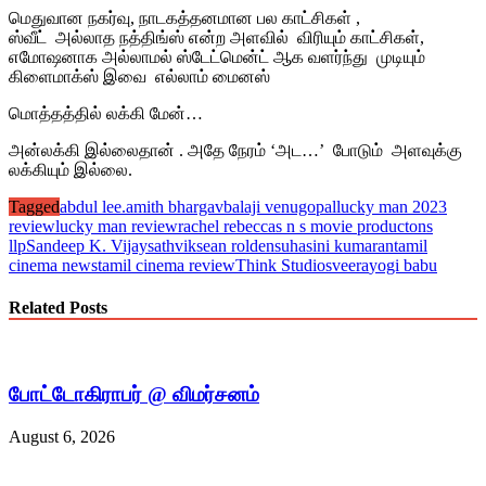
மெதுவான நகர்வு, நாடகத்தனமான பல காட்சிகள் ,
ஸ்வீட் அல்லாத நத்திங்ஸ் என்ற அளவில் விரியும் காட்சிகள்,
எமோஷனாக அல்லாமல் ஸ்டேட்மென்ட் ஆக வளர்ந்து முடியும்
கிளைமாக்ஸ் இவை எல்லாம் மைனஸ்
மொத்தத்தில் லக்கி மேன்…
அன்லக்கி இல்லைதான் . அதே நேரம் ‘அட…’ போடும் அளவுக்கு
லக்கியும் இல்லை.
Tagged
abdul lee.
amith bhargav
balaji venugopal
lucky man 2023
review
lucky man review
rachel rebecca
s n s movie productons
llp
Sandeep K. Vijay
sathvik
sean rolden
suhasini kumaran
tamil
cinema news
tamil cinema review
Think Studios
veera
yogi babu
Related Posts
போட்டோகிராபர் @ விமர்சனம்
August 6, 2026