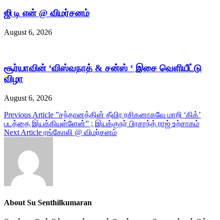
ஜி டி என் @ விமர்சனம்
August 6, 2026
சூர்யாவின் ‘விஸ்வநாத் & சன்ஸ் ‘ இசை வெளியீட்டு
விழா
August 6, 2026
Post
Previous Article
”சந்தானத்தின் தீவிர ரசிகனாகவே மாறி ‘கிக்’
படத்தை இயக்கியுள்ளேன்” ; இயக்குநர் பிரசாந்த் ராஜ் உற்சாகம்
navigation
Next Article
ரங்கோலி @ விமர்சனம்
About Su Senthilkumaran