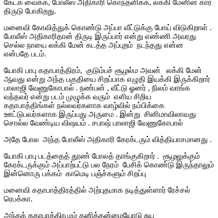
கேட்க வைக்க, போலீஸ் அதிகாரி கொந்தளிக்க, லக்கி மேனின் கார்
திருடு போகிறது.
மனைவி கோவித்துக் கொண்டு அப்பா வீட்டுக்கு போய் விடுகிறாள் .
போலீஸ் அதிகாரிதான் திருடி இருப்பார் என்று எண்ணி அவரது
செல்ல நாயை லக்கி மேன் கடத்த அப்புறம் நடந்தது என்ன
என்பதே படம்.
யோகி பாபு கதாபாத்திரம், குடும்பச் சூழல்ம அவன் லக்கி மேன்
ஆவது என்று அந்த பகுதியை சிறப்பாக எழுதி இயக்கி இருக்கிறார்
பாலாஜி வேணுகோபால் . நண்பன் , வீட்டு ஓனர் , நிலம் வாங்க
வந்தவர் என்று படம் முழுக்க வரும் எளிய சிறிய
கதாபாத்திங்கள் நல்லவர்களாக வாழ்வில் நம்பிக்கை
ஊட்டுபவர்களாக இருப்பது அருமை . இன்று சினிமாவிலாவது
சொல்ல வேண்டிய விஷயம் . சபாஷ் பாலாஜி வேணுகோபால்
அதே போல அந்த போலீஸ் அதிகாரி கேரக்டரும் வித்தியாசமானது .
யோகி பாபு படத்தைத் தூண் போலத் தாங்குகிறார் . சூழலுக்கும்
கேரக்டருக்கும் அப்பாற்பட்டு பல நேரம் பேசிக் கொண்டு இருந்தாலும்
இன்னொரு பக்கம் காமெடி பஞ்ச்களும் சிறப்பு
மனைவி கதாபாத்திரத்தில் அற்புதமாக நடித்துள்ளார் ரேச்சல்
ரெபக்கா.
அந்தக் கதாபாத்திரமும் தனித்தன்மையோடு சுய