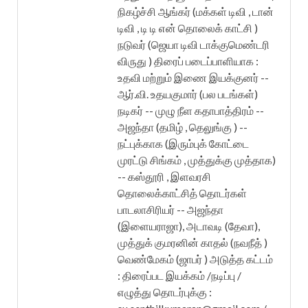
நிகழ்ச்சி ஆங்கர் (மக்கள் டிவி , டான்
டிவி , டி டி என் தொலைக் காட்சி )
நடுவர் (ஜெயா டிவி டாக்குமெண்டரி
விருது ) திரைப் படைப்பாளியாக :
உதவி மற்றும் இணை இயக்குனர் --
ஆர்.வி. உதயகுமார் (பல படங்கள்)
நடிகர் -- முழு நீள கதாபாத்திரம் --
அஜந்தா (தமிழ் , தெலுங்கு ) --
நட்புக்காக (இரும்புக் கோட்டை
முரட்டு சிங்கம் , முத்துக்கு முத்தாக)
-- கஸ்தூரி , இளவரசி
தொலைக்காட்சித் தொடர்கள்
பாடலாசிரியர் -- அஜந்தா
(இளையராஜா), அடாவடி (தேவா),
முத்துக் குமரனின் காதல் (நவநீத் )
வெண்மேகம் (ஜாபர் ) அடுத்த கட்டம்
: திரைப்பட இயக்கம் /நடிப்பு /
எழுத்து தொடர்புக்கு :