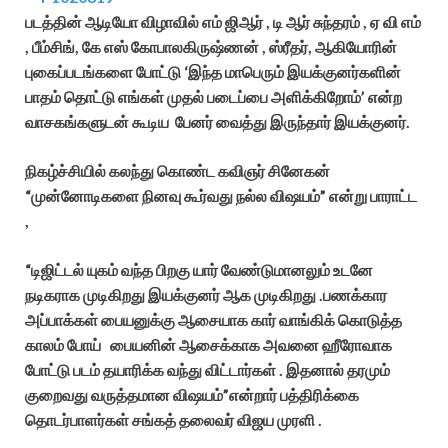
படத்தின் ஆடியோ விழாவில் எம் ஜிஆர் , டி ஆர் சுந்தரம் , ஏ வி எம்
, பீம்சிங், கே எஸ் கோபாலகிருஷ்ணன் , ஸ்ரீதர், ஆகியோரின்
புகைப்படங்களை போட்டு ‘இந்த மாபெரும் இயக்குனர்களின்
பாதம் தொட்டு எங்கள் முதல் படைப்பை அளிக்கிறோம்’ என்ற
வாசகங்களுடன் கூடிய பேனர் வைத்து இருந்தார் இயக்குனர்.
நிகழ்ச்சியில் கலந்து கொண்ட கவிஞர் சினேகன்
“முன்னோடிகளை நினவு கூர்வது நல்ல விஷயம்” என்று பாராட்ட
,
“டிஜிட்டல் யுகம் வந்த பிறகு யார் வேண்டுமானலும் உடனே
நடிகராக முடிகிறது இயக்குனர் ஆக முடிகிறது .பணக்கார
அப்பாக்கள் பையனுக்கு ஆசையாக கார் வாங்கிக் கொடுத்த
காலம் போய் பையனின் ஆசைக்காக அவனை ஹீரோவாக
போட்டு படம் தயாரிக்க வந்து விட்டார்கள் . இதனால் தரமும்
குறைவது வருத்தமான விஷயம்”என்றார் பத்திரிக்கை
தொடர்பாளர்கள் சங்கத் தலைவர் விஜய முரளி .