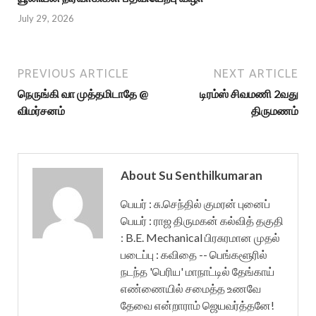
July 29, 2026
PREVIOUS ARTICLE
NEXT ARTICLE
நெருங்கி வா முத்தமிடாதே @
டிரம்ஸ் சிவமணி 2வது
விமர்சனம்
திருமணம்
About Su Senthilkumaran
பெயர் : சு.செந்தில் குமரன் புனைப்
பெயர் : ராஜ திருமகன் கல்வித் தகுதி
: B.E. Mechanical பிரசுரமான முதல்
படைப்பு : கவிதை -- பெங்களூரில்
நடந்த 'பெரிய' மாநாட்டில் தேங்காய்
எண்ணையில் சமைத்த உணவே
தேவை என்றாராம் ஜெயவர்த்தனே!