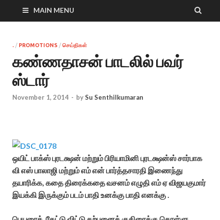
MAIN MENU
.
/
PROMOTIONS
/
செய்திகள்
கண்ணதாசன் பாடலில் பவர்
ஸ்டார்
November 1, 2014
-
by
Su Senthilkumaran
ஒயிட் பாக்ஸ் புரடக்ஷன் மற்றும் பிரியாமினி புரடக்ஷன்ஸ் சார்பாக
வி எஸ் பாலாஜி மற்றும் எம் என் பார்த்தசாரதி இணைந்து
தயாரிக்க, கதை திரைக்கதை வசனம் எழுதி எம் ஏ விஜயகுமார்
இயக்கி இருக்கும் படம் பாதி உனக்கு பாதி எனக்கு .
பெயரைக் கேட்டு விட்டு கற்பனைக் குதிரைக்கு கொள்ளு