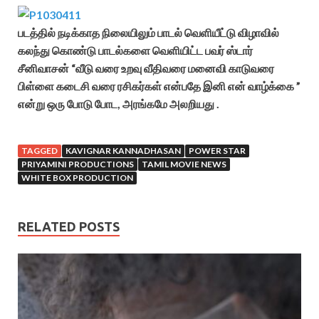
படத்தில் நடிக்காத நிலையிலும் பாடல் வெளியீட்டு விழாவில்
கலந்து கொண்டு பாடல்களை வெளியிட்ட பவர் ஸ்டார்
சீனிவாசன் “வீடு வரை உறவு வீதிவரை மனைவி காடுவரை
பிள்ளை கடைசி வரை ரசிகர்கள் என்பதே இனி என் வாழ்க்கை ”
என்று ஒரு போடு போட, அரங்கமே அலறியது .
TAGGED
KAVIGNAR KANNADHASAN
POWER STAR
PRIYAMINI PRODUCTIONS
TAMIL MOVIE NEWS
WHITE BOX PRODUCTION
RELATED POSTS