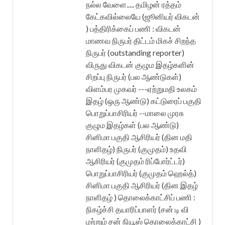
நல்ல வேளை..... தமிழன் ரத்தம்
கேட்கவில்லையே (ஜூனியர் விகடன்
) பத்திரிக்கைப் பணி : விகடன்
மாணவ நிருபர் திட்டம் மிகச் சிறந்த
நிருபர் (outstanding reporter)
விருது விகடன் குழும இதழ்களின்
சிறப்பு நிருபர் (பல ஆண்டுகள்)
விளம்பர முகவர் ---ஏற்றுமதி உலகம்
இதழ் (ஒரு ஆண்டு) கட்டுரைப் பகுதி
பொறுப்பாசிரியர் --மாலை முரசு
குழும இதழ்கள் (பல ஆண்டு)
சினிமா பகுதி ஆசிரியர் (தின மதி
நாளிதழ்) நிருபர் (குமுதம்) உதவி
ஆசிரியர் (குமுதம் ரிப்போர்ட்டர்)
பொறுப்பாசிரியர் (குமுதம் ஹெல்த்)
சினிமா பகுதி ஆசிரியர் (தின இதழ்
நாளிதழ் ) தொலைக்காட்சிப் பணி :
நிகழ்ச்சி தயாரிப்பாளர் (சன் டி வி
மற்றும் சன் நியூஸ் தொலைக்காட்சி )