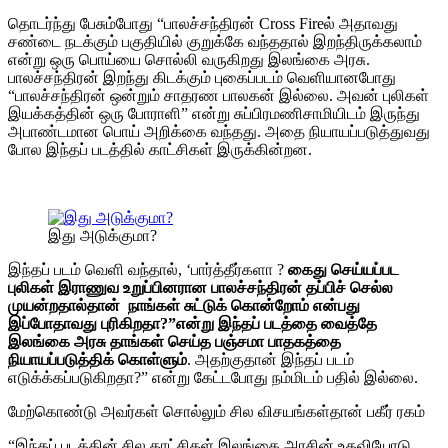
தொடர்ந்து பேசும்போது “
பாலச்சந்திரன்
Cross Fire
ல் அதாவது
சண்டை நடக்கும் பகுதியில் குறுக்கே வந்ததால் இறந்திருக்கலாம்
என்று ஒரு பொய்யை சொல்லி வருகிறது இலங்கை அரசு.
பாலச்சந்திரன் இறந்து கிடக்கும் புகைப்படம் வெளியானபோது
“
பாலச்சந்திரன்
ஒன்றும் சாதரண பாலகன் இல்லை. அவன்
புலிகள்
இயக்கத்தின் ஒரு போராளி
” என்று சுப்பிரமணிசாமியிடம் இருந்து
அபாண்டமான பொய் அறிக்கை வந்தது. அதை நியாயப்படுத்துவது
போல இந்தப் படத்தில் காட்சிகள் இருக்கின்றன.
இது அடுக்குமா?
இந்தப் படம் வெளி வந்தால், ‘பார்த்தீர்களா ?
கைது செய்யப்பட
புலிகள் இராணுவ உறுப்பினரான பாலச்சந்திரன் தப்பிச் செல்ல
முயன்றதால்தான் நாங்கள் சுட்டுக் கொன்றோம் என்பது
இப்போதாவது புரிகிறதா?”என்று இந்தப் படத்தை வைத்தே
இலங்கை அரசு தாங்கள் செய்த பஞ்சமா பாதகத்தை
நியாயப்படுத்திக் கொள்ளும்
. அதற்குதான் இந்தப் படம்
எடுக்க்கப்படுகிறதா?” என்று கேட்டபோது நம்மிடம் பதில் இல்லை.
மேற்கொண்டு அவர்கள் சொல்லும் சில விசயங்கள்தான் பகீர் ரகம்
“இந்தப் படத்தின் சில காட்சிகள் இலங்கை அரசின் உதவியோடு