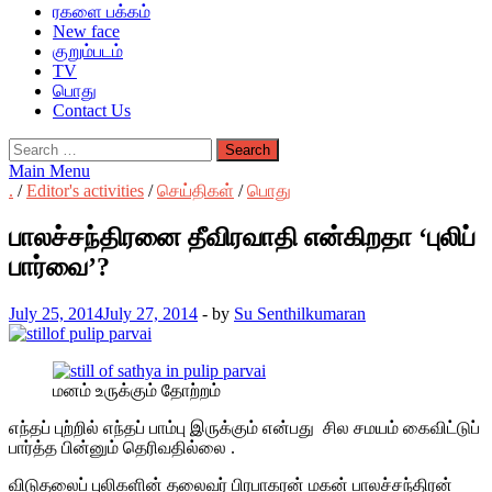
ரகளை பக்கம்
New face
குறும்படம்
TV
பொது
Contact Us
Search
for:
Main Menu
.
/
Editor's activities
/
செய்திகள்
/
பொது
பாலச்சந்திரனை தீவிரவாதி என்கிறதா ‘புலிப்
பார்வை’?
July 25, 2014
July 27, 2014
-
by
Su Senthilkumaran
மனம் உருக்கும் தோற்றம்
எந்தப் புற்றில் எந்தப் பாம்பு இருக்கும் என்பது சில சமயம் கைவிட்டுப்
பார்த்த பின்னும் தெரிவதில்லை .
விடுதலைப் புலிகளின் தலைவர் பிரபாகரன் மகன் பாலச்சந்திரன்