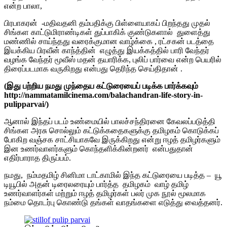
என்ற பாலா,
பிரபாகரன் -மதிவதனி தம்பதிக்கு பிள்ளையாகப் பிறந்தது முதல்
சிங்கள காட்டுமிராண்டிகள் துப்பாகிக் குண்டுகளால் துளைத்து
மண்ணில் சாய்ந்தது வரைக்குமான வாழ்க்கை , ரட்சகன் படத்தை
இயக்கிய பிரவீன் காந்த்தின் எழுத்து இயக்கத்தில் பாரி வேந்தர்
வழங்க வேந்தர் மூவீஸ் மதன் தயாரிக்க, புலிப் பார்வை என்ற பெயரில்
திரைப்படமாக வருகிறது என்பது தெரிந்த செய்திதான் .
(இது பற்றிய நமது முந்தைய கட்டுரையைப் படிக்க பார்க்கவும்
http://nammatamilcinema.com/balachandran-life-story-in-
pulipparvai/)
ஆனால் இந்தப் படம் உண்மையில் பாலச்சந்திரனை கேவலப்படுத்தி
சிங்கள அரசு சொல்லும் கட்டுக்கதைகளுக்கு தமிழகம் கொடுக்கப்
போகிற வஞ்சக சாட்சியாகவே இருக்கிறது என்று ஈழத் தமிழர்களும்
இன உணர்வாளர்களும் கொந்தளிக்கின்றனர் என்பதுதான்
எதிர்பாராத திருப்பம்.
நமது, நம்மதமிழ் சினிமா டாட்காமில் இந்த கட்டுரையை படித்த – யூ
டியூபில் அதன் டிரைலரையும் பார்த்த தமிழகம் வாழ் தமிழ்
உணர்வாளர்கள் மற்றும் ஈழத் தமிழர்கள் பலர் முக நூல் மூலமாக
நம்மை தொடர்பு கொண்டு தங்கள் வாதங்களை எடுத்து வைத்தனர்.