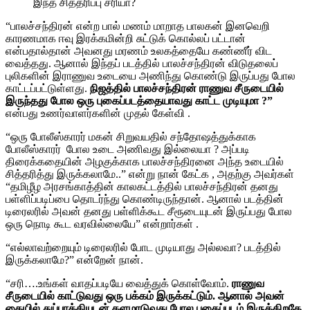
இந்த சித்தரிப்பு சரியா?
“பாலச்சந்திரன் என்ற பால் மணம் மாறாத பாலகன் இனவெறி
காரணமாக ஈவு இரக்கமின்றி சுட்டுக் கொல்லப் பட்டான்
என்பதால்தான் அவனது மரணம் உலகத்தையே கண்ணீர் விட
வைத்தது. ஆனால் இந்தப் படத்தில் பாலச்சந்திரன் விடுதலைப்
புலிகளின் இராணுவ உடையை அணிந்து கொண்டு இருப்பது போல
காட்டப்பட்டுள்ளது.
நிஜத்தில் பாலச்சந்திரன் ராணுவ சீருடையில்
இருந்தது போல ஒரு புகைப்படத்தையாவது காட்ட முடியுமா ?”
என்பது உணர்வாளர்களின் முதல் கேள்வி .
“ஒரு போலீஸ்காரர் மகன் சிறுவயதில் சந்தோஷத்துக்காக
போலீஸ்காரர் போல உடை அணிவது இல்லையா ? அப்படி
திரைக்கதையின் அழகுக்காக பாலச்சந்திரனை அந்த உடையில்
சித்தரித்து இருக்கலாமே..” என்று நான் கேட்க , அதற்கு அவர்கள்
“தமிழீழ அரசங்காத்தின் காலகட்டத்தில் பாலச்சந்திரன் தனது
பள்ளிப்படிப்பை தொடர்ந்து கொண்டிருந்தான். ஆனால் படத்தின்
டிரைலரில் அவன் தனது பள்ளிக்கூட சீரூடையுடன் இருப்பது போல
ஒரு நொடி கூட வரவில்லையே” என்றார்கள் .
“எல்லாவற்றையும் டிரைலரில் போட முடியாது அல்லவா? படத்தில்
இருக்கலாமே?” என்றேன் நான்.
“சரி….உங்கள் வாதப்படியே வைத்துக் கொள்வோம்.
ராணுவ
சீருடையில் காட்டுவது ஒரு பக்கம் இருக்கட்டும். ஆனால் அவன்
கையில் துப்பாக்கியுடன் களமாடுவது போல புகைப்படம் இருக்கிறதே