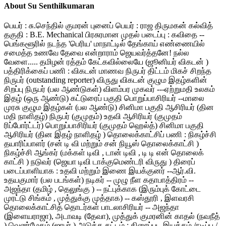
About Su Senthilkumaran
பெயர் : சு.செந்தில் குமரன் புனைப் பெயர் : ராஜ திருமகன் கல்வித்
தகுதி : B.E. Mechanical பிரசுரமான முதல் படைப்பு : கவிதை --
பெங்களூரில் நடந்த 'பெரிய' மாநாட்டில் தேங்காய் எண்ணையில்
சமைத்த உணவே தேவை என்றாராம் ஜெயவர்த்தனே! நல்ல
வேளை..... தமிழன் ரத்தம் கேட்கவில்லையே (ஜூனியர் விகடன் )
பத்திரிக்கைப் பணி : விகடன் மாணவ நிருபர் திட்டம் மிகச் சிறந்த
நிருபர் (outstanding reporter) விருது விகடன் குழும இதழ்களின்
சிறப்பு நிருபர் (பல ஆண்டுகள்) விளம்பர முகவர் ---ஏற்றுமதி உலகம்
இதழ் (ஒரு ஆண்டு) கட்டுரைப் பகுதி பொறுப்பாசிரியர் --மாலை
முரசு குழும இதழ்கள் (பல ஆண்டு) சினிமா பகுதி ஆசிரியர் (தின
மதி நாளிதழ்) நிருபர் (குமுதம்) உதவி ஆசிரியர் (குமுதம்
ரிப்போர்ட்டர்) பொறுப்பாசிரியர் (குமுதம் ஹெல்த்) சினிமா பகுதி
ஆசிரியர் (தின இதழ் நாளிதழ் ) தொலைக்காட்சிப் பணி : நிகழ்ச்சி
தயாரிப்பாளர் (சன் டி வி மற்றும் சன் நியூஸ் தொலைக்காட்சி )
நிகழ்ச்சி ஆங்கர் (மக்கள் டிவி , டான் டிவி , டி டி என் தொலைக்
காட்சி ) நடுவர் (ஜெயா டிவி டாக்குமெண்டரி விருது ) திரைப்
படைப்பாளியாக : உதவி மற்றும் இணை இயக்குனர் --ஆர்.வி.
உதயகுமார் (பல படங்கள்) நடிகர் -- முழு நீள கதாபாத்திரம் --
அஜந்தா (தமிழ் , தெலுங்கு ) -- நட்புக்காக (இரும்புக் கோட்டை
முரட்டு சிங்கம் , முத்துக்கு முத்தாக) -- கஸ்தூரி , இளவரசி
தொலைக்காட்சித் தொடர்கள் பாடலாசிரியர் -- அஜந்தா
(இளையராஜா), அடாவடி (தேவா), முத்துக் குமரனின் காதல் (நவநீத்
) வெண்மேகம் (ஜாபர் ) அடுத்த கட்டம் : திரைப்பட இயக்கம் /நடிப்பு /