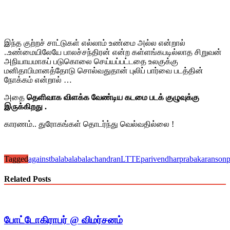
இந்த குற்றச் சாட்டுகள் எல்லாம் உண்மை அல்ல என்றால்
..உண்மையிலேயே பாலச்சந்திரன் என்ற கள்ளங்கபடில்லாத சிறுவன்
அநியாயமாகப் படுகொலை செய்யப்பட்டதை உலகுக்கு
மனிதாபிமானத்தோடு சொல்வதுதான் புலிப் பார்வை படத்தின்
நோக்கம் என்றால் …
அதை
தெளிவாக விளக்க வேண்டிய கடமை படக் குழுவுக்கு
இருக்கிறது .
காரணம்.. துரோகங்கள் தொடர்ந்து வெல்வதில்லை !
Tagged
againstbala
bala
balachandran
LTTE
parivendhar
prabakaranson
Related Posts
போட்டோகிராபர் @ விமர்சனம்