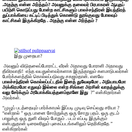
.அதற்கு என்ன அர்த்தம்? அவனுக்கு தலைவர் பிரபாகரன் ஆயுதப்
பயிற்சி கொடுப்பது போன்ற காட்சிகளும் பாலச்சந்திரன் இயந்திரத்
துப்பாக்கியை கட்டிப் பிடித்துக் கொண்டு தூங்குவது போலவும்
காட்சிகள் இருக்கிறதே . அதற்கு என்ன அர்த்தம் ?
இது முறையா?
அவனும் விடுதலைப்போராட்ட வீரன் அதாவது போராளி அதாவது
தீவிரவாதி! எந்த வயதுள்ளவர்களாக இருந்தாலும் களமாடுபவர்கள்
போர்க்களத்தில் கொல்லப்படுவது சகஜம்தான். எனவே
பாலச்சந்திரன் கொல்லப்பட்டதில் இனத் துவேஷமோ , அநியாயமோ
அக்கிரமமோ எதுவும் இல்லை என்ற சிங்கள அரசின் வாதத்துக்கு
வலு சேர்க்கும் அயோக்கியத்தனம்தானே இது
?” என்கிறார்கள்
அவர்கள்.
“முழுப் படத்தையும் பார்க்காமல் இப்படி முடிவு செய்வது சரியா ?
“என்றால் ” ஒரு பானை சோற்றுக்கு ஒரு சோறு பதம். ஒரு குடம்
பாலுக்கு ஒரு துளி விஷம் போதும் . படம் எப்படி இருக்கும்
என்பதுதான் டிரைலரிலும் புகைப்படங்களிலும் தெரிகிறதே ”
என்கிறார்கள்