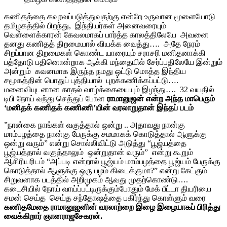
கணிதத்தை கவுரவப்படுத்துவதற்கு என்றே உருவான மூளையோடு
தமிழகத்தில் பிறந்து, இந்தியர்கள் அனைவரையும்
வெள்ளைக்காரன் கேவலமாகப் பார்த்த காலத்திலேயே அவனை
தனது கணிதத் திறமையால் வியக்க வைத்து…. அதே நேரம்
சிறப்பான திறமைகள் கொண்ட யாரையும் சராசரி மனிதனாக்கி
பத்தோடு பதினொன்றாக ஆக்கி மந்தையில் சேர்ப்பதிலேயே இன்றும்
அன்றும் கவனமாக இருந்த நமது ஒட்டு மொத்த இந்திய
சமூகத்தின் பொதுப் புத்தியால் புறக்கணிக்கப்பட்டு….
மனைவியுடனான காதல் வாழ்க்கையையும் இழந்து…. 32 வயதில்
டிபி நோய் வந்து செத்துப் போன
ராமானுஜன் என்ற அந்த மாபெரும்
‘மனிதக் கணிதக் கணிணி’யின் வரலாறுதான் இந்தப் படம்
”நான்கை நாங்கள் வகுத்தால் ஒன்று .. அதாவது நான்கு
மாம்பழத்தை நான்கு பேருக்கு சமமாகக் கொடுத்தால் ஆளுக்கு
ஒன்று வரும்” என்று சொல்லிவிட்டு அடுத்து “பூஜ்யத்தை
பூஜ்யத்தால் வகுத்தாலும் ஒன்றுதான் வரும்” என்று கூறும்
ஆசிரியரிடம் “அப்படி என்றால் பூஜ்யம் மாம்பழத்தை பூஜ்யம் பேருக்கு
கொடுத்தால் ஆளுக்கு ஒரு பழம் கிடைக்குமா?” என்று கேட்கும்
சிறுவனாக படத்தில் அறிமுகம் ஆவது முதற்கொண்டு….
கடைசியில் நோய் வாய்ப்பட்டிருக்கும்போதும் மேக் பீட்டா தியரியை
சமன் செய்த செய்த சந்தோஷத்தை பகிர்ந்து கொள்ளும் வரை
கணிதமேதை ராமானுஜனின் வரலாற்றை இழை இழையாகப் பிரித்து
வைக்கிறார் ஞானராஜசேகரன்.