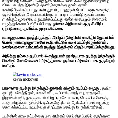
சாகும் தறுவாயில் ராமானுஜன் போட்ட மேக் பீட்டா சூத்திரத்துக்கு
விடை கடந்த இரண்டு ஆண்டுகளுக்கு முன்புதான்
கண்டுபிடிக்கப்பட்டது என்பதுவும் ராமனுஜன் போட்ட ஒரு கணக்கு
சூத்திரத்தின் அடிப்படையில்தான் ஏ டி எம் கார்டு மூலம் பணம்
எடுக்கும் முறையே உருவாக்கப்பட்டது என்ற விசயமும் திரையில்
எழுத்துக்களாய் விரியும்போது
நம்மை அறியாமல் ஒரு சிலிர்ப்பு
ஏற்படுவதை தவிர்க்க முடியவில்லை.
ராமானுஜனாக நடித்திருக்கும் அபிநய் (ஜெமினி சாவித்ரி ஜோடியின்
பேரன் ) ராமானுஜனாகவே கூடு விட்டுக் கூடு பாய்ந்திருக்கிறார் .
உணர்வுகளை உள்வாங்கி நடித்து இருக்கும் விதம் பாராட்டுக்குரியது.
அடுத்து நம்மை நடிப்பால் அசத்துபவர் ஹார்டியாக நடித்து இருக்கும்
கெவின் மேக்கோவன்! அசத்தலான நடிப்பை அசால்ட்டாக தருகிறார்
மனிதர்.
kevin mckovan
பாமாவாக நடித்து இருக்கும் ஜானகி ஆளும் நடிப்பும் அழகு .
தவிர
ஓய.ஜி.மகேந்திறன், சுகாசினி , அப்பாஸ், சரத்பாபு, ராதாரவி ,
நிழல்கள் ரவி, தலைவாசல் விஜய், மனோபாலா, டெல்லி கணேஷ்,
ராஜா கிருஷ்ண மூர்த்தி, டி.பி.கஜேந்திரன் ஆகியோர் தங்களுக்கு
கொடுக்கப்பட்ட வேடத்தை சிறப்பாக செய்து இருக்கிறார்கள் .
படத்தின் கால கட்டத்தை மறு ஆக்கம் செய்திருப்பதில் சகுந்தலா