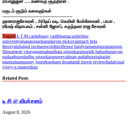
ராமானுஜன்
…. கணக்கு சூத்திரன் .
மகுடம் சூடும் கலைஞர்கள்
——————————
—————-
ஞானராஜசேகரன் , அபிநய் வடி, கெவின் மேக்கோவன் , பாமா ,
ரமேஷ் விநாயகம் , சன்னி ஜோசப், சகுந்தலா ராஜ சேகரன்
Tagged
A.T.M.card
abinay vadi
bhama
cambridge
university
gnanarajasekaran
kevin mckovan
mach beta
theory
nizhalgal ravi
password
proffessor hardy
ramanujan
ramanujan
film
ramesh vinayagam
sahunthala rajasekaran
sarath babu
sharanyan
nadaathoor
sindhu rajasekaran
sreevathsan nadathoor
suhasini
maniratnam
sunny joseph
sushant desai
tamil movie review
thalaivasal
vijay
y.g.magendran
Related Posts
டி சி @ விமர்சனம்
August 8, 2026