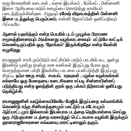
ராஜ சேகரனின் உடைகள் , கலை இயக்கம் , மேக்கப் , பின்னணி
இசை ஆகியவை கடும் உழைப்பை கொடுத்து காவியம்
படைத்திருக்கின்றன. அதுவும்
ரமேஷ் விநாயகத்தின் பின்னனி
இசை படத்துக்கு பெரும்பலம்.
சன்னி ஜோசப்பின் ஒளிப்பதிவும்
அப்படியே
ஆனால் யதார்த்தம் என்ற பெயரில் படம் முழுக்க பிராமண
சமூகத்தினரையும் அவர்களது வழக்காடலையும் மட்டுமே காட்டிக்
கொண்டிருப்பதில் ஒரு ‘நோக்கம்’ இருக்கிறதோ என்ற கேள்வி
எழுகிறது
ராமனுஜன் சாமி கும்பிடும் காட்சியில் பாடும் பாடலில் கூட ஒன்று
இரண்டு மூன்று நான்கு என எண்கள் இருப்பது போல ஒரு
பொருத்தமான பக்தி இலக்கிய பாடலை பயன்படுத்தி இருப்பது
சிறப்பு.
நம்ம ஊரு சாதி, சமயம், உறவுகள் , பழக்க வழக்கங்கள்
எல்லாமே ஒரு மேதையை கடைசிவரை எப்படி சின்னாபின்னப்
படுத்தியது என்ற ஓலத்தின் குரல் ஒரு பக்கம் நிற்காமல் ஒலிப்பது
நெகிழ்ச்சி.
ராமானுஜனின் வாழ்க்கையிலேயே மேஜிக் இருப்பதை உள்வாங்கிக்
கொண்டு எந்த சினிமாத்தனமும் பகட்டும் படாடோபமும்
ஆர்ப்பாட்டமும் இல்லாமல் இயல்பாக படத்தை நெறியாள்கை செய்து
ஒரு அற்புதமான படத்தை வரலாற்றுப் பெட்டகமாக வழங்கி இருக்கும்
ஞானராஜசேகரனை எவ்வளவு பாராட்டினாலும் தகும்.