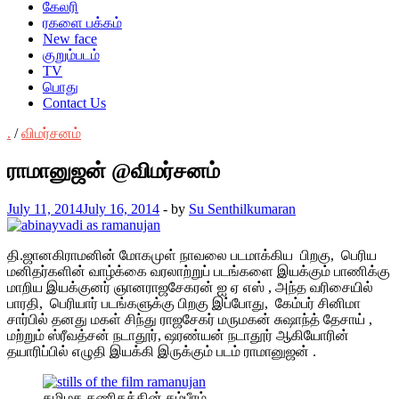
கேலரி
ரகளை பக்கம்
New face
குறும்படம்
TV
பொது
Contact Us
.
/
விமர்சனம்
ராமானுஜன் @விமர்சனம்
July 11, 2014
July 16, 2014
-
by
Su Senthilkumaran
தி.ஜானகிராமனின் மோகமுள் நாவலை படமாக்கிய பிறகு, பெரிய
மனிதர்களின் வாழ்க்கை வரலாற்றுப் படங்களை இயக்கும் பாணிக்கு
மாறிய இயக்குனர் ஞானராஜசேகரன் ஐ ஏ எஸ் , அந்த வரிசையில்
பாரதி, பெரியார் படங்களுக்கு பிறகு இப்போது, கேம்பர் சினிமா
சார்பில் தனது மகள் சிந்து ராஜசேகர் மருமகன் சுஷாந்த் தேசாய் ,
மற்றும் ஸ்ரீவத்சன் நடாதூர், ஷரண்யன் நடாதூர் ஆகியோரின்
தயாரிப்பில் எழுதி இயக்கி இருக்கும் படம் ராமானுஜன் .
தமிழக கணிதத்தின் கம்பீரம்