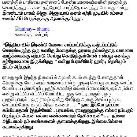
பணத்தில் பாதியை தன்னைப் போன்ற மாணவர்களின் நலனுக்கு
கொடுத்தது… கணிதத்தோடு வாழ்ந்தே மறைந்து போனது என்று
இரண்டாம் பாகம் அணு அணுவாய் கனம் ஏற்றி முடிவில் நம்மை
உணர்ச்சிப் பெருக்குக்கு ஆளாக்குகிறது .
கணக்கு பண்றார்
“இந்தியாவில் இரண்டு வேளை சாப்பாட்டுக்கு கஷ்டப்பட்டுக்
கொண்டிருந்த ஒரு கணித மேதைக்கு ஓரளவு நல்லதொரு வளமான
வாழ்க்கைக்கு ஏற்பாடு செய்து கொடுத்துள்ளேன் என்பது எனக்கு
சந்தோஷமாக இருக்கிறது ” என்று பேராசிரியர் ஹார்டி நெகிழும்
இடம் அற்புதம்.
ராமனுஜன் இறந்த நிலையில் அவன் கடல் கடந்து போனதுதான்
அவனுக்கு நோய் வரக் காரணம் என்று முடிவு செய்து சடங்கு செய்ய
வேண்டிய புரோகிதர் முதற்கொண்டு எல்லா பிராமணர்களும் அம்போ
என்று விட்டுப் விட்டுப் போய்விட, ஒரு செட்டியாரும் , ஒரு
முதலியாரும் , ஒரு ராவும் ஒன்று சேர்ந்து அதை செய்ய முடிவு
செய்யும்போது வரும் அந்த வசனம் ….
” நாம இப்போ நம்பர்ல
கம்மியாதான் இருக்கோம் . பரவால்ல. ராமனுஜனுக்கு எல்லா நம்பரும்
பிடிக்கும். அவன் எல்லா எண்களையும் நேசிச்சவன்”…. நம்மை
அறியாமல் நம் கண்களைக் குளமாக்குகிறது..இல்லையில்லை
கடலாக்குகிறது