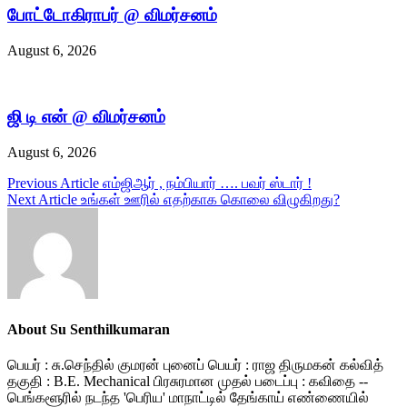
போட்டோகிராபர் @ விமர்சனம்
August 6, 2026
ஜி டி என் @ விமர்சனம்
August 6, 2026
Post
Previous Article
எம்ஜிஆர் , நம்பியார் …. பவர் ஸ்டார் !
Next Article
உங்கள் ஊரில் எதற்காக கொலை விழுகிறது?
navigation
About Su Senthilkumaran
பெயர் : சு.செந்தில் குமரன் புனைப் பெயர் : ராஜ திருமகன் கல்வித்
தகுதி : B.E. Mechanical பிரசுரமான முதல் படைப்பு : கவிதை --
பெங்களூரில் நடந்த 'பெரிய' மாநாட்டில் தேங்காய் எண்ணையில்