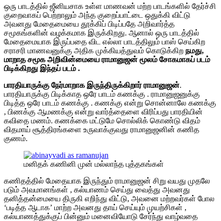
ஒரு பாடத்தில் ஜீனியசாக உள்ள மாணவன் மற்ற பாடங்களில் தேர்ச்சி
குறைவாகப் பெற்றாலும் அந்த குறைப்பாட்டை ஒதுக்கி விட்டு
அவனது மேதைமையை தூக்கிப் பிடிப்பதே அறிவார்த்த
சமூகங்களின் வழக்கமாக இருக்கிறது. ஆனால் ஒரு பாடத்தில்
மேதைமையாக இருப்பதை விட எல்லா பாடத்திலும் பாஸ் செய்கிற
சராசரி மாணவனுக்கு அதிக முக்கியத்துவம் கொடுக்கிற
நமது,
மாறாத சமூக அறிவின்மையை ராமானுஜன் மூலம் சோகமாகப் படம்
பிடிக்கிறது இந்தப் படம் .
பாரதியாருக்கு நேர்மாறாக இருந்திருக்கிறார் ராமானுஜன்
.
பாரதியாருக்கு பிடிக்காத ஒரே பாடம் கணக்கு . ராமானுஜனுக்கு
பிடித்த ஒரே பாடம் கணக்கு . கணக்கு என்று சொன்னாலே கணக்கு
, பிணக்கு ஆமணக்கு என்று வார்த்தைளை விரிப்பது பாரதியின்
கவிதை மணம். கணக்கை மட்டுமே சொல்லிக் கொண்டு விதம்
விதமாய் சூத்திரங்களை உருவாக்குவது ராமானுஜனின் கணித
குணம்.
மனிதக் கணினி முன் மல்லாந்த புத்தகங்கள்
கணிதத்தில் மேதையாக இருந்தும் ராமானுஜன் சிறு வயது முதலே
படும் அவமானங்கள் , கல்யாணம் செய்து வைத்து அவனது
தனித்தன்மையை திருகி எறிந்து விட்டு, அவனை மற்றவர்கள் போல
‘படித்த ஆடாக’ மாற்ற அவனது தாய் செய்யும் முயற்சிகள் ,
கல்யாணத்துக்குப் பின்னும் மனைவியோடு சேர்ந்து வாழ்வதை