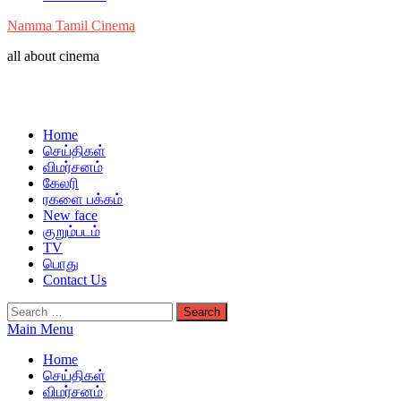
Namma Tamil Cinema
all about cinema
Home
செய்திகள்
விமர்சனம்
கேலரி
ரகளை பக்கம்
New face
குறும்படம்
TV
பொது
Contact Us
Search
for:
Main Menu
Home
செய்திகள்
விமர்சனம்