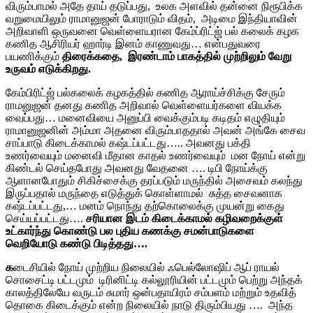
விரும்பாமல் அதே தாய் தடுப்பது, உலக அளவில் தன்னை நிரூபிக்க
வறுமையிலும் ராமானுஜன் போராடும் விதம், அடிமை இந்தியாவின்
அறிவாளி ஒருவனை வெள்ளையரான கேம்ப்ரிட்ஜ் பல் கலைக் கழக
கணித ஆசிரியர் ஹார்டி இனம் காணுவது… என்பதுவரை
பயணிக்கும்
திரைக்கதை, இரண்டாம் பாகத்தில் முற்றிலும் வேறு
உருவம் எடுக்கிறது.
கேம்பிரிட்ஜ் பல்கலைக் கழகத்தில் கணித ஆராய்ச்சிக்கு சேரும்
ராமனுஜன் தனது கணித அறிவால் வெள்ளையர்களை வியக்க
வைப்பது… மனைவியை அனுப்பி வைக்கும்படி கடிதம் எழுதியும்
ராமானுஜனின் அம்மா அதனை விரும்பாததால் அவன் அங்கே சைவ
சாப்பாடு கிடைக்காமல் கஷ்டப்பட்டது….. அவனது பக்தி
உணர்வையும் மனைவி மீதான காதல் உணர்வையும் மன நோய் என்று
கிண்டல் செய்தபோது அவனது வேதனை …. டிபி நோய்க்கு
ஆளானபோதும் சிகிச்சைக்கு தரப்படும் மருந்தில் அசைவம் கலந்து
இருப்பதால் மருந்தை எடுத்துக் கொள்ளாமல் சுத்த சைவனாக
கஷ்டப்பட்டது,… மனம் நொந்து தற்கொலைக்கு முயன்று கைது
செய்யப்பட்டது….
சரியான இடம் கிடைக்காமல் கழிவறைக்குள்
உட்கார்ந்து கொண்டு பல புதிய கணக்கு சமன்பாடுகளை
வெறியோடு கண்டு பிடித்தது….
க
டைசியில் நோய் முற்றிய நிலையில் ஃபெல்லோஷிப் ஆப் ராயல்
சொசைட்டி பட்டமும் டிரினிட்டி கல்லூரியின் பட்டமும் பெற்று அந்தக்
காலத்திலேயே வருடம் சுமார் ஒன்பதாயிரம் சம்பளம் மற்றும் உதவித்
தொகை கிடைக்கும் என்ற நிலையில் நாடு திரும்பியது …. அந்த