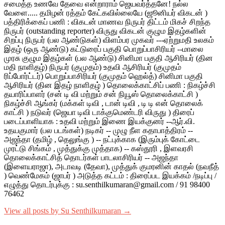
சமைத்த உணவே தேவை என்றாராம் ஜெயவர்த்தனே! நல்ல
வேளை..... தமிழன் ரத்தம் கேட்கவில்லையே (ஜூனியர் விகடன் )
பத்திரிக்கைப் பணி : விகடன் மாணவ நிருபர் திட்டம் மிகச் சிறந்த
நிருபர் (outstanding reporter) விருது விகடன் குழும இதழ்களின்
சிறப்பு நிருபர் (பல ஆண்டுகள்) விளம்பர முகவர் ---ஏற்றுமதி உலகம்
இதழ் (ஒரு ஆண்டு) கட்டுரைப் பகுதி பொறுப்பாசிரியர் --மாலை
முரசு குழும இதழ்கள் (பல ஆண்டு) சினிமா பகுதி ஆசிரியர் (தின
மதி நாளிதழ்) நிருபர் (குமுதம்) உதவி ஆசிரியர் (குமுதம்
ரிப்போர்ட்டர்) பொறுப்பாசிரியர் (குமுதம் ஹெல்த்) சினிமா பகுதி
ஆசிரியர் (தின இதழ் நாளிதழ் ) தொலைக்காட்சிப் பணி : நிகழ்ச்சி
தயாரிப்பாளர் (சன் டி வி மற்றும் சன் நியூஸ் தொலைக்காட்சி )
நிகழ்ச்சி ஆங்கர் (மக்கள் டிவி , டான் டிவி , டி டி என் தொலைக்
காட்சி ) நடுவர் (ஜெயா டிவி டாக்குமெண்டரி விருது ) திரைப்
படைப்பாளியாக : உதவி மற்றும் இணை இயக்குனர் --ஆர்.வி.
உதயகுமார் (பல படங்கள்) நடிகர் -- முழு நீள கதாபாத்திரம் --
அஜந்தா (தமிழ் , தெலுங்கு ) -- நட்புக்காக (இரும்புக் கோட்டை
முரட்டு சிங்கம் , முத்துக்கு முத்தாக) -- கஸ்தூரி , இளவரசி
தொலைக்காட்சித் தொடர்கள் பாடலாசிரியர் -- அஜந்தா
(இளையராஜா), அடாவடி (தேவா), முத்துக் குமரனின் காதல் (நவநீத்
) வெண்மேகம் (ஜாபர் ) அடுத்த கட்டம் : திரைப்பட இயக்கம் /நடிப்பு /
எழுத்து தொடர்புக்கு : su.senthilkumaran@gmail.com / 91 98400
76462
View all posts by Su Senthilkumaran →