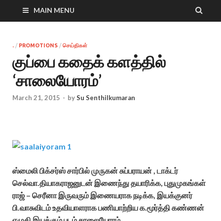
MAIN MENU
.
/
PROMOTIONS
/
செய்திகள்
குப்பை கதைக் களத்தில்
‘சாலையோரம்’
March 21, 2015
-
by
Su Senthilkumaran
ஸ்மைலி பிக்சர்ஸ் சார்பில் முருகன் சுப்பராயன் , டாக்டர்
செல்வா.தியாகராஜனுடன் இணைந்து தயாரிக்க, புதுமுகங்கள்
ராஜ் – செரீனா இருவரும் இணையராக நடிக்க, இயக்குனர்
பி.வாசுவிடம் உதவியாளராக பணியாற்றிய க.மூர்த்தி கண்ணன்
எழுதி இயக்கும் படம் சாலையோரம் .