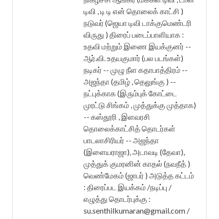
டிவி , டி டி என் தொலைக் காட்சி )
நடுவர் (ஜெயா டிவி டாக்குமெண்டரி
விருது ) திரைப் படைப்பாளியாக :
உதவி மற்றும் இணை இயக்குனர் --
ஆர்.வி. உதயகுமார் (பல படங்கள்)
நடிகர் -- முழு நீள கதாபாத்திரம் --
அஜந்தா (தமிழ் , தெலுங்கு ) --
நட்புக்காக (இரும்புக் கோட்டை
முரட்டு சிங்கம் , முத்துக்கு முத்தாக)
-- கஸ்தூரி , இளவரசி
தொலைக்காட்சித் தொடர்கள்
பாடலாசிரியர் -- அஜந்தா
(இளையராஜா), அடாவடி (தேவா),
முத்துக் குமரனின் காதல் (நவநீத் )
வெண்மேகம் (ஜாபர் ) அடுத்த கட்டம்
: திரைப்பட இயக்கம் /நடிப்பு /
எழுத்து தொடர்புக்கு :
su.senthilkumaran@gmail.com /