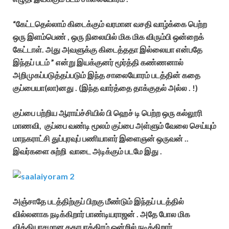
“கேட்டதெல்லாம் கிடைக்கும் வரமான வசதி வாழ்க்கை பெற்ற
ஒரு இளம்பெண் , ஒரு நிலையில் மிக மிக விரும்பி ஒன்றைக்
கேட்டாள். அது அவளுக்கு கிடைத்ததா இல்லையா என்பதே
இந்தப் படம் ” என்று இயக்குனர் மூர்த்தி கண்ணனால்
அறிமுகப்படுத்தப்படும் இந்த சாலையோரம் படத்தின் கதை
குப்பையா(லா)னது . (இந்த வார்த்தை தாக்குதல் அல்ல . !)
குப்பை பற்றிய ஆராய்ச்சியில் பி ஹெச் டி பெற்ற ஒரு கல்லூரி
மாணவி, குப்பை வண்டி மூலம் குப்பை அள்ளும் வேலை செய்யும்
மாநகராட்சி துப்புரவுப் பணியாளர் இளைஞன் ஒருவன் ..
இவர்களை சுற்றி வாடை அடிக்கும் படமே இது .
அஞ்சாதே படத்திற்குப் பிறகு மீண்டும் இந்தப் படத்தில்
வில்லனாக நடிக்கிறார் பாண்டியராஜன் . அதே போல மிக
வித்தியாசமான கதாபாத்திரம் ஒன்றில் நடிக்கிறார்