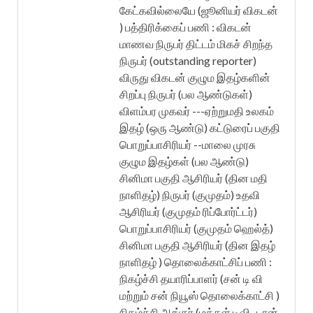
கேட்கவில்லையே (ஜூனியர் விகடன்
) பத்திரிக்கைப் பணி : விகடன்
மாணவ நிருபர் திட்டம் மிகச் சிறந்த
நிருபர் (outstanding reporter)
விருது விகடன் குழும இதழ்களின்
சிறப்பு நிருபர் (பல ஆண்டுகள்)
விளம்பர முகவர் ---ஏற்றுமதி உலகம்
இதழ் (ஒரு ஆண்டு) கட்டுரைப் பகுதி
பொறுப்பாசிரியர் --மாலை முரசு
குழும இதழ்கள் (பல ஆண்டு)
சினிமா பகுதி ஆசிரியர் (தின மதி
நாளிதழ்) நிருபர் (குமுதம்) உதவி
ஆசிரியர் (குமுதம் ரிப்போர்ட்டர்)
பொறுப்பாசிரியர் (குமுதம் ஹெல்த்)
சினிமா பகுதி ஆசிரியர் (தின இதழ்
நாளிதழ் ) தொலைக்காட்சிப் பணி :
நிகழ்ச்சி தயாரிப்பாளர் (சன் டி வி
மற்றும் சன் நியூஸ் தொலைக்காட்சி )
நிகழ்ச்சி ஆங்கர் (மக்கள் டிவி , டான்