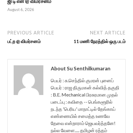
ஜி டி என் @ விமர்சனம்
August 6, 2026
PREVIOUS ARTICLE
NEXT ARTICLE
பட்ற @ விமர்சனம்
11 மணி நேரத்தில் ஒரு படம்
About Su Senthilkumaran
பெயர் : சு.செந்தில் குமரன் புனைப்
பெயர் : ராஜ திருமகன் கல்வித் தகுதி
: B.E. Mechanical பிரசுரமான முதல்
படைப்பு : கவிதை -- பெங்களூரில்
நடந்த 'பெரிய' மாநாட்டில் தேங்காய்
எண்ணையில் சமைத்த உணவே
தேவை என்றாராம் ஜெயவர்த்தனே!
நல்ல வேளை..... தமிழன் ரத்தம்