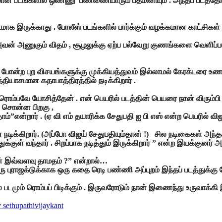
்கியமான படங்களில் ஒண்ணு பண்ணையாரும் பத்மினியும் . அந்தப் பட
 இருக்காது . போலீஸ் படங்களில் பார்க்கும் வழக்கமான காட்சிகள் இருக
வன் அணுகும் விதம் , சூழலுக்கு ஏற்ப பல்வேறு குணங்களை வெளிப்ப
ு போன்ற புற விசயங்களுக்கு முக்கியத்துவம் இல்லாமல் கேரக்டரை உணர்
்தியாசமான கதாபாத்திரத்தில் நடிக்கிறார் .
ு, ரொம்பவே யோசித்தேன் . என் பெயரில் படத்தின் பெயரை நான் விரு
 சொன்ன பிறகு ,
”என்றார் . (ஏ வி எம் தயாரிக்க சேதுபதி ஐ பி எஸ் என்ற பெயரில் விஜ
டிக்கிறார். (அப்போ விஜய் சேதுபதியும்தான் !) சில நடிகைகள் அந்தக் கே
்குள் வந்தார் . சிறப்பாக நடித்தும் இருக்கிறார் ” என்ற இயக்குனர் 
 ஏன் இவ்வளவு தாமதம் ?” என்றால்…
புராஜக்டுக்காக ஒரு கதை ரெடி பண்ணி அப்புறம் இந்தப் படத்துக்க
ல் படமும் ரொம்பப் பிடிக்கும் . இருவரோடும் நான் இணைந்து உருவாக்கி இ
y sethupathi
vijaykant