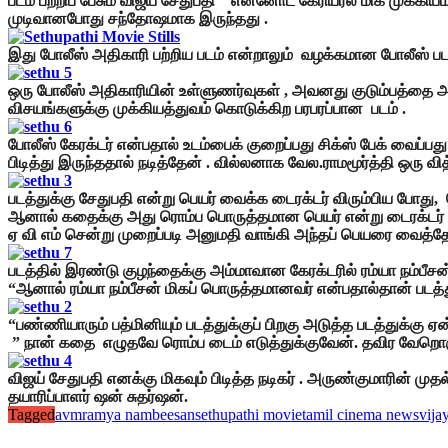
படம் பற்றிப் பேசும் விஜய் சேதுபதி” என்னோட கேரியர்ல மிக முக
முடிவானபோது சந்தோஷமாக இருந்தது .
இது போலீஸ் அதிகாரி பற்றிய படம் என்றாலும் வழக்கமான போலீஸ் படமாக
ஒரு போலீஸ் அதிகாரியின் உள்ளுணர்வுகள் , அவனது குடும்பத்தை அ
விசயங்களுக்கு முக்கியத்துவம் கொடுக்கிற பரபரப்பான படம் .
போலீஸ் கேரக்டர் என்பதால் உடம்பைக் குறைப்பது சிக்ஸ் பேக் வைப்பத
பிடித்து இருந்ததால் நடித்தேன் . வில்லனாக வேல.ராமமூர்த்தி ஒரு வித
படத்துக்கு சேதுபதி என்று பெயர் வைக்க டைரக்டர் விரும்பிய போத
ஆனால் கதைக்கு அது ரொம்ப பொருத்தமான பெயர் என்று டைரக்டர்
ஏ வி எம் சென்று முறைப்படி அனுமதி வாங்கி அந்தப் பெயரை வைத்தோம்
படத்தில் இரண்டு குழந்தைக்கு அம்மாவான கேரக்டரில் ரம்யா நம்பீசன் ந
“ஆனால் ரம்யா நம்பீசன் மிகப் பொருத்தமானவர் என்பதால்தான் படத்துக
“பண்ணியாரும் பத்மினியும் படத்துக்குப் பிறகு அடுத்த படத்துக்கு
” நான் கதை எழுதவே ரொம்ப டைம் எடுத்துக்குவேன். தவிர வேறொரு 
விஜய் சேதுபதி எனக்கு மிகவும் பிடித்த நடிகர் . அருண்குமாரின் முத
தயாரிப்பாளர் ஷன் சுதர்ஷன்.
Tagged
avm
ramya nambeesan
sethupathi movie
tamil cinema news
vija