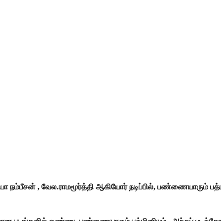
ம்யா நம்பீசன் , வேல.ராமமூர்த்தி ஆகியோர் நடிப்பில், பண்ணையாரும் ப