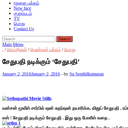
ரகளை பக்கம்
New face
குறும்படம்
TV
பொது
Contact Us
Search
for:
Main Menu
.
/
செய்திகள்
/
பெண்கள் பக்கம்
/
பொது
சேதுபதி நடிக்கும் ‘சேதுபதி’
January 2, 2016
January 2, 2016
-
by
Su Senthilkumaran
வன்சன் மூவீஸ் சார்பில் ஷன் சுதர்ஷன் தயாரிக்க, விஜய் சேதுபதி , ர
எஸ் ! சேதுபதி நடிக்கும் சேதுபதி . இது ஒரு போலீஸ் கதை .