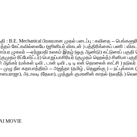
தகுதி : B.E. Mechanical பிரசுரமான முதல் படைப்பு : கவிதை -- பெங்க
 கேட்கவில்லையே (ஜூனியர் விகடன் ) பத்திரிக்கைப் பணி : விகடன் மாண
ிளம்பர முகவர் ---ஏற்றுமதி உலகம் இதழ் (ஒரு ஆண்டு) கட்டுரைப் பகுத
 (குமுதம் ரிப்போர்ட்டர்) பொறுப்பாசிரியர் (குமுதம் ஹெல்த்) சினிமா ப
சி ஆங்கர் (மக்கள் டிவி , டான் டிவி , டி டி என் தொலைக் காட்சி ) நடு
ுழு நீள கதாபாத்திரம் -- அஜந்தா (தமிழ் , தெலுங்கு ) -- நட்புக்காக (இ
ஜா), அடாவடி (தேவா), முத்துக் குமரனின் காதல் (நவநீத் ) வெண்மேகம்
AI MOVIE