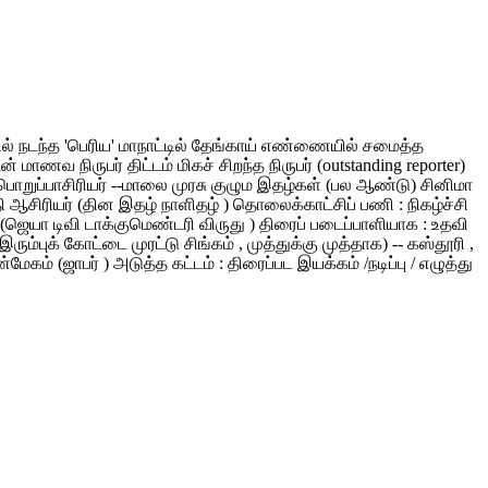
ளூரில் நடந்த 'பெரிய' மாநாட்டில் தேங்காய் எண்ணையில் சமைத்த
வ நிருபர் திட்டம் மிகச் சிறந்த நிருபர் (outstanding reporter)
ி பொறுப்பாசிரியர் --மாலை முரசு குழும இதழ்கள் (பல ஆண்டு) சினிமா
குதி ஆசிரியர் (தின இதழ் நாளிதழ் ) தொலைக்காட்சிப் பணி : நிகழ்ச்சி
வர் (ஜெயா டிவி டாக்குமெண்டரி விருது ) திரைப் படைப்பாளியாக : உதவி
ரும்புக் கோட்டை முரட்டு சிங்கம் , முத்துக்கு முத்தாக) -- கஸ்தூரி ,
 (ஜாபர் ) அடுத்த கட்டம் : திரைப்பட இயக்கம் /நடிப்பு / எழுத்து