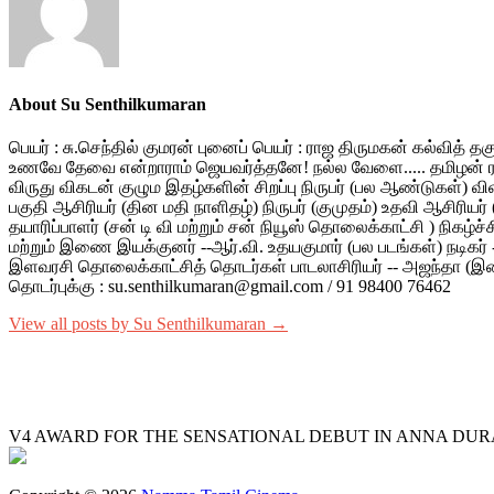
About Su Senthilkumaran
பெயர் : சு.செந்தில் குமரன் புனைப் பெயர் : ராஜ திருமகன் கல்வித் 
உணவே தேவை என்றாராம் ஜெயவர்த்தனே! நல்ல வேளை..... தமிழன் ரத்தம்
விருது விகடன் குழும இதழ்களின் சிறப்பு நிருபர் (பல ஆண்டுகள்) வ
பகுதி ஆசிரியர் (தின மதி நாளிதழ்) நிருபர் (குமுதம்) உதவி ஆசிரியர்
தயாரிப்பாளர் (சன் டி வி மற்றும் சன் நியூஸ் தொலைக்காட்சி ) நிகழ்ச்
மற்றும் இணை இயக்குனர் --ஆர்.வி. உதயகுமார் (பல படங்கள்) நடிகர் -- ம
இளவரசி தொலைக்காட்சித் தொடர்கள் பாடலாசிரியர் -- அஜந்தா (இளையரா
தொடர்புக்கு : su.senthilkumaran@gmail.com / 91 98400 76462
View all posts by Su Senthilkumaran →
V4 AWARD FOR THE SENSATIONAL DEBUT IN ANNA DUR