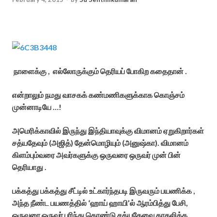
நாளைக்கு , எல்லோருக்கும் தெரியப் போகிற கதைதான் .
என்றாலும் நமது வாசகக் கண்மணிகளுக்காக கொஞ்சம்
முன்னாடியே …!
அமெரிக்காவில் இருந்து இந்தியாவுக்கு விமானம் ஏறுகிறார்கள்
சத்யதேவும் (அஜித்) தேன்மொழியும் (அனுஷ்கா). விமானம்
கிளம்பும்வரை அவர்களுக்கு ஒருவரை ஒருவர் முன் பின்
தெரியாது .
பக்கத்து பக்கத்து சீட்டில் உட்கார்ந்தபடி இருவரும் பயணிக்க ,
அந்த நீண்ட பயணத்தில் ‘ஹாய் ஹாயி’ல் ஆரம்பித்து பேசி,
ஒருவரை ஒருவர் புரிந்து கொண்டு சத்யதேவை காதலிக்க