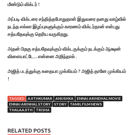
மீண்டும் விக்டர் !
அப்படி விக்டரை சந்தித்தபோதுதான் இதுவரை தனது வாழ்வில்
நடந்த எல்லா இழப்புகளுக்கும் காரணம் விக்டர்தான் என்பது
சத்யதேவுக்கு தெரிய வருகிறது.
அதன் பிறகு சத்யதேவுக்கும் விக்டருக்கும் நடக்கும் ஆக்ஷன்
விளையாட்டே… என்னை அறிந்தால் .
அஜித் படத்துக்கு கதையா முக்கியம் ? அஜித் தானே முக்கியம்
!
TAGGED
AJITHKUMAR
ANUSHKA
ENNAI ARINDHAL MOVIE
ENNAI ARINHAL STORY
STORY
TAMIL FILM NEWS
THALAAJITH
TRISHA
RELATED POSTS