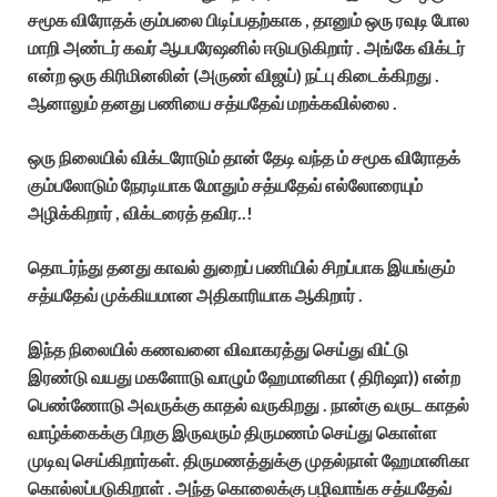
சமூக விரோதக் கும்பலை பிடிப்பதற்காக , தானும் ஒரு ரவுடி போல
மாறி அண்டர் கவர் ஆபபரேஷனில் ஈடுபடுகிறார் . அங்கே விக்டர்
என்ற ஒரு கிரிமினலின் (அருண் விஜய்) நட்பு கிடைக்கிறது .
ஆனாலும் தனது பணியை சத்யதேவ் மறக்கவில்லை .
ஒரு நிலையில் விக்டரோடும் தான் தேடி வந்த ம் சமூக விரோதக்
கும்பலோடும் நேரடியாக மோதும் சத்யதேவ் எல்லோரையும்
அழிக்கிறார் , விக்டரைத் தவிர..!
தொடர்ந்து தனது காவல் துறைப் பணியில் சிறப்பாக இயங்கும்
சத்யதேவ் முக்கியமான அதிகாரியாக ஆகிறார் .
இந்த நிலையில் கணவனை விவாகரத்து செய்து விட்டு
இரண்டு வயது மகளோடு வாழும் ஹேமானிகா ( திரிஷா)) என்ற
பெண்ணோடு அவருக்கு காதல் வருகிறது . நான்கு வருட காதல்
வாழ்க்கைக்கு பிறகு இருவரும் திருமணம் செய்து கொள்ள
முடிவு செய்கிறார்கள். திருமணத்துக்கு முதல்நாள் ஹேமானிகா
கொல்லப்படுகிறாள் . அந்த கொலைக்கு பழிவாங்க சத்யதேவ்