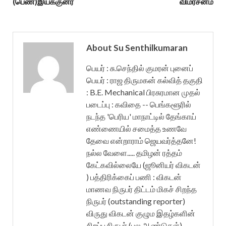
(பெண்)இயக்குனர்
விமர்சனம்
About Su Senthilkumaran
பெயர் : சு.செந்தில் குமரன் புனைப்
பெயர் : ராஜ திருமகன் கல்வித் தகுதி
: B.E. Mechanical பிரசுரமான முதல்
படைப்பு : கவிதை -- பெங்களூரில்
நடந்த 'பெரிய' மாநாட்டில் தேங்காய்
எண்ணையில் சமைத்த உணவே
தேவை என்றாராம் ஜெயவர்த்தனே!
நல்ல வேளை..... தமிழன் ரத்தம்
கேட்கவில்லையே (ஜூனியர் விகடன்
) பத்திரிக்கைப் பணி : விகடன்
மாணவ நிருபர் திட்டம் மிகச் சிறந்த
நிருபர் (outstanding reporter)
விருது விகடன் குழும இதழ்களின்
சிறப்பு நிருபர் (பல ஆண்டுகள்)