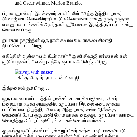
and Oscar winner, Marlon Brando.
பிரபல ஹாலிவுட் இயக்குனர் டேவிட் லீன் “அந்த இந்திய நடிகர்
(சிவாஜியை சொல்கிறார்) மட்டும் வெள்ளையராக இருந்திருந்தால்
எனது பல படங்களில் அவர்தான் ஹீரோவாக இருந்திருப்பார் ” என்று
சொன்ன பிறகு….
நயாகரா நகரத்தின் ஒரு நாள் கவுரவ மேயராகவே சிவாஜி
நியமிக்கப்பட்ட பிறகு ……
எகிப்தின் அன்றைய அதிபர் நாசர் ” இனி சிவாஜி கணேசன் என்
குடும்ப நண்பர் ” என்று சந்தோஷமாக அறிவித்த பிறகு…
எகிப்து அதிபர் நாசருடன் சிவாஜி
இத்தனைக்கும் பிறகு …
ஒரு மலையாளப் படத்தில் நடிக்கப் போன சிவாஜியை, அவர்
மலையாள நடிகர் சங்கத்தில் உறுப்பினர் இல்லை என்பதற்காக
படப்பிடிப்பை நிறுத்தி, அவரை அந்த நடிகர் சங்க ஆபீசுக்கு
கொண்டு போய் ஒரு மணி நேரம் காக்க வைத்து, உறுப்பினர் கார்டை
கொடுத்து அப்புறம் ஷூட்டிங் போகச் சொன்னார்கள் .
ஓடிவந்து ஷூட்டிங் ஸ்பாட்டில் உறுப்பினர் கார்டை மரியாதையோடு
கொடுத்திருக்க முடியாதா? தென்னிந்திய நடிகர் சங்கத்தை