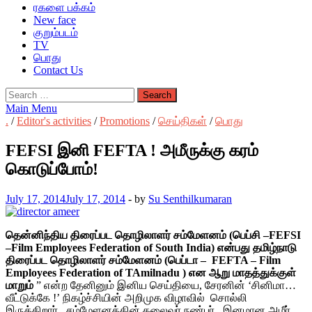
ரகளை பக்கம்
New face
குறும்படம்
TV
பொது
Contact Us
Search
for:
Main Menu
.
/
Editor's activities
/
Promotions
/
செய்திகள்
/
பொது
FEFSI இனி FEFTA ! அமீருக்கு கரம்
கொடுப்போம்!
July 17, 2014
July 17, 2014
-
by
Su Senthilkumaran
தென்னிந்திய திரைப்பட தொழிலாளர் சம்மேளனம் (பெப்சி –FEFSI
–Film Employees Federation of South India) என்பது தமிழ்நாடு
திரைப்பட தொழிலாளர் சம்மேளனம் (பெப்டா – FEFTA – Film
Employees Federation of TAmilnadu ) என ஆறு மாதத்துக்குள்
மாறும்
” என்ற தேனினும் இனிய செய்தியை, சேரனின் ‘சினிமா…
வீட்டுக்கே !’ நிகழ்ச்சியின் அறிமுக விழாவில் சொல்லி
இருக்கிறார், சம்மேளனத்தின் தலைவர் நண்பர், இனமான அமீர் .