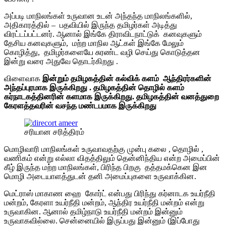
அப்படி மாநிலங்கள் உருவான உடன் அந்தந்த மாநிலங்களில்,
அதிகாரத்தில் – பதவியில் இருந்த தமிழர்கள் அடித்து
விரட்டப்பட்டனர். ஆனால் இங்கே திராவிடநாட்டுக் கனவுகளும்
தேசிய கனவுகளும், மற்ற மாநில ஆட்கள் இங்கே மேலும்
கொழித்து, தமிழர்களையே சுரண்ட வழி செய்து கொடுத்தன
இன்று வரை அதுவே தொடர்கிறது .
விளைவாக
இன்றும் தமிழகத்தின் கல்விக் களம் ஆந்திரர்களின்
அந்தப்புரமாக இருக்கிறது . தமிழகத்தின் தொழில் களம்
கர்நாடகத்தினரின் களமாக இருக்கிறது. தமிழகத்தின் வனத்துறை
கேரளத்தவரின் வசந்த மண்டபமாக இருக்கிறது
சரியான சரித்திரம்
மொழிவாரி மாநிலங்கள் உருவாவதற்கு முன்பு கலை , தொழில் ,
வணிகம் என்று எல்லா விதத்திலும் தென்னிந்திய என்ற அமைப்பின்
கீழ் இருந்த மற்ற மாநிலங்கள், பிரிந்த பிறகு தத்தமக்கென இன
மொழி அடையாளத்துடன் தனி அமைப்புகளை உருவாக்கின.
மெட்ராஸ் மாகாண ஹை கோர்ட் என்பது பிரிந்து கர்னாடக உயர்நீதி
மன்றம், கேரளா உயர்நீதி மன்றம், ஆந்திர உயர்நீதி மன்றம் என்று
உருவாகின. ஆனால் தமிழ்நாடு உயர்நீதி மன்றம் இன்னும்
உருவாகவில்லை. சென்னையில் இருப்பது இன்னும் (இப்போது