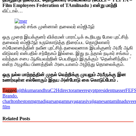
Film Employees Federation of TAmilnadu ) என்று மாற்றி
விட்டால்…
நடிகர் சங்க முன்னாள் தலைவர் எம்ஜிஆர்
ஒரு முறை இயக்குனர் விக்ரமன் பாராட்டிக் கூறியது போல புரட்சித்
தலைவர் எம்ஜிஆர் உருகொடுத்த திரைப்பட தொழிலாளர்
சம்மேளனத்தின் நவீன புரட்சித் தலைவனாக இயக்குனர் அமீர் ஆகி
விடுவார் என்பதில் சந்தேகம் இல்லை. இது நடந்தால் நடிகர் சங்கம் ,
வர்த்தக சபை ஆகியவற்றின் பெயரிலும் இருக்கும் ‘தென்னிந்திய ‘
என்ற அழுகிய பிணத்தின் அடையாளம் அழிந்து தொலைக்கும்.
ஒரு நல்ல மாற்றத்தின் முதல் வெற்றிக்கு முயலும் அமீருக்கு இன
உணர்வுள்ள எல்லோரும் இதய அன்போடு கை கொடுப்போம் .
Tagged
ajithkumar
andhra
C2H
directorameer
egyptpresidentnasser
FEFS
Brando.
charltonheston
mgr
nadigarsangam
nayagara
sivajiganesan
tamilnadu
vee
film
Related Posts