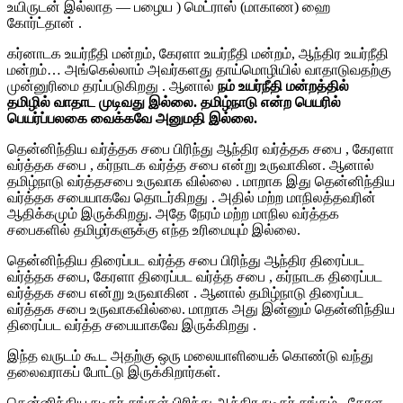
உயிருடன் இல்லாத — பழைய ) மெட்ராஸ் (மாகாண) ஹை
கோர்ட்தான் .
கர்னாடக உயர்நீதி மன்றம், கேரளா உயர்நீதி மன்றம், ஆந்திர உயர்நீதி
மன்றம்… அங்கெல்லாம் அவர்களது தாய்மொழியில் வாதாடுவதற்கு
முன்னுரிமை தரப்படுகிறது . ஆனால்
நம் உயர்நீதி மன்றத்தில்
தமிழில் வாதாட முடிவது இல்லை. தமிழ்நாடு என்ற பெயரில்
பெயர்ப்பலகை வைக்கவே அனுமதி இல்லை.
தென்னிந்திய வர்த்தக சபை பிரிந்து ஆந்திர வர்த்தக சபை , கேரளா
வர்த்தக சபை , கர்நாடக வர்த்த சபை என்று உருவாகின. ஆனால்
தமிழ்நாடு வர்த்தசபை உருவாக வில்லை . மாறாக இது தென்னிந்திய
வர்த்தக சபையாகவே தொடர்கிறது . அதில் மற்ற மாநிலத்தவரின்
ஆதிக்கமும் இருக்கிறது. அதே நேரம் மற்ற மாநில வர்த்தக
சபைகளில் தமிழர்களுக்கு எந்த உரிமையும் இல்லை.
தென்னிந்திய திரைப்பட வர்த்த சபை பிரிந்து ஆந்திர திரைப்பட
வர்த்தக சபை, கேரளா திரைப்பட வர்த்த சபை , கர்நாடக திரைப்பட
வர்த்தக சபை என்று உருவாகின . ஆனால் தமிழ்நாடு திரைப்பட
வர்த்தக சபை உருவாகவில்லை. மாறாக அது இன்னும் தென்னிந்திய
திரைப்பட வர்த்த சபையாகவே இருக்கிறது .
இந்த வருடம் கூட அதற்கு ஒரு மலையாளியைக் கொண்டு வந்து
தலைவராகப் போட்டு இருக்கிறார்கள்.
தென்னிந்திய நடிகர் சங்கள் பிரிந்து ஆந்திர நடிகர் சங்கம், கேரள