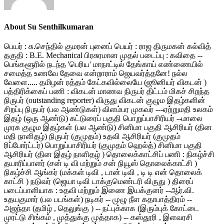
About Su Senthilkumaran
பெயர் : சு.செந்தில் குமரன் புனைப் பெயர் : ராஜ திருமகன் கல்வித்
தகுதி : B.E. Mechanical பிரசுரமான முதல் படைப்பு : கவிதை --
பெங்களூரில் நடந்த 'பெரிய' மாநாட்டில் தேங்காய் எண்ணையில்
சமைத்த உணவே தேவை என்றாராம் ஜெயவர்த்தனே! நல்ல
வேளை..... தமிழன் ரத்தம் கேட்கவில்லையே (ஜூனியர் விகடன் )
பத்திரிக்கைப் பணி : விகடன் மாணவ நிருபர் திட்டம் மிகச் சிறந்த
நிருபர் (outstanding reporter) விருது விகடன் குழும இதழ்களின்
சிறப்பு நிருபர் (பல ஆண்டுகள்) விளம்பர முகவர் ---ஏற்றுமதி உலகம்
இதழ் (ஒரு ஆண்டு) கட்டுரைப் பகுதி பொறுப்பாசிரியர் --மாலை
முரசு குழும இதழ்கள் (பல ஆண்டு) சினிமா பகுதி ஆசிரியர் (தின
மதி நாளிதழ்) நிருபர் (குமுதம்) உதவி ஆசிரியர் (குமுதம்
ரிப்போர்ட்டர்) பொறுப்பாசிரியர் (குமுதம் ஹெல்த்) சினிமா பகுதி
ஆசிரியர் (தின இதழ் நாளிதழ் ) தொலைக்காட்சிப் பணி : நிகழ்ச்சி
தயாரிப்பாளர் (சன் டி வி மற்றும் சன் நியூஸ் தொலைக்காட்சி )
நிகழ்ச்சி ஆங்கர் (மக்கள் டிவி , டான் டிவி , டி டி என் தொலைக்
காட்சி ) நடுவர் (ஜெயா டிவி டாக்குமெண்டரி விருது ) திரைப்
படைப்பாளியாக : உதவி மற்றும் இணை இயக்குனர் --ஆர்.வி.
உதயகுமார் (பல படங்கள்) நடிகர் -- முழு நீள கதாபாத்திரம் --
அஜந்தா (தமிழ் , தெலுங்கு ) -- நட்புக்காக (இரும்புக் கோட்டை
முரட்டு சிங்கம் , முத்துக்கு முத்தாக) -- கஸ்தூரி , இளவரசி