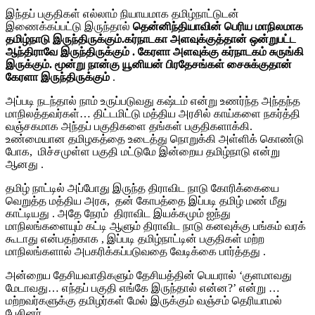
இந்தப் பகுதிகள் எல்லாம் நியாயமாக தமிழ்நாட்டுடன்
இணைக்கப்பட்டு இருந்தால்
தென்னிந்தியாவின் பெரிய மாநிலமாக
தமிழ்நாடு இருந்திருக்கும்.கர்நாடகா அளவுக்குத்தான் ஒன்றுபட்ட
ஆந்திராவே இருந்திருக்கும் . கேரளா அளவுக்கு கர்நாடகம் சுருங்கி
இருக்கும். மூன்று நான்கு யூனியன் பிரதேசங்கள் சைசுக்குதான்
கேரளா இருந்திருக்கும்
.
அப்படி நடந்தால் நாம் உருப்படுவது கஷ்டம் என்று உணர்ந்த அந்தந்த
மாநிலத்தவர்கள்… திட்டமிட்டு மத்திய அரசில் காய்களை நகர்த்தி
வஞ்சகமாக அந்தப் பகுதிகளை தங்கள் பகுதிகளாக்கி.
உண்மையான தமிழகத்தை உடைத்து நொறுக்கி அள்ளிக் கொண்டு
போக, மிச்சமுள்ள பகுதி மட்டுமே இன்றைய தமிழ்நாடு என்று
ஆனது .
தமிழ் நாட்டில் அப்போது இருந்த திராவிட நாடு கோரிக்கையை
வெறுத்த மத்திய அரசு, தன் கோபத்தை இப்படி தமிழ் மண் மீது
காட்டியது . அதே நேரம் திராவிட இயக்கமும் ஐந்து
மாநிலங்களையும் கட்டி ஆளும் திராவிட நாடு கனவுக்கு பங்கம் வரக்
கூடாது என்பதற்காக , இப்படி தமிழ்நாட்டின் பகுதிகள் மற்ற
மாநிலங்களால் அபகரிக்கப்படுவதை வேடிக்கை பார்த்தது .
அன்றைய தேசியவாதிகளும் தேசியத்தின் பெயரால் ‘குளமாவது
மேடாவது… எந்தப் பகுதி எங்கே இருந்தால் என்ன?’ என்று …
மற்றவர்களுக்கு தமிழர்கள் மேல் இருக்கும் வஞ்சம் தெரியாமல்
பேசினர் .