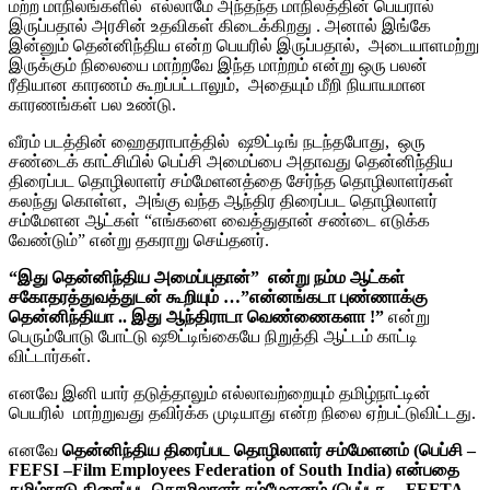
மற்ற மாநிலங்களில் எல்லாமே அந்தந்த மாநிலத்தின் பெயரால்
இருப்பதால் அரசின் உதவிகள் கிடைக்கிறது . அனால் இங்கே
இன்னும் தென்னிந்திய என்ற பெயரில் இருப்பதால், அடையாளமற்று
இருக்கும் நிலையை மாற்றவே இந்த மாற்றம் என்று ஒரு பலன்
ரீதியான காரணம் கூறப்பட்டாலும், அதையும் மீறி நியாயமான
காரணங்கள் பல உண்டு.
வீரம் படத்தின் ஹைதராபாத்தில் ஷூட்டிங் நடந்தபோது, ஒரு
சண்டைக் காட்சியில் பெப்சி அமைப்பை அதாவது தென்னிந்திய
திரைப்பட தொழிலாளர் சம்மேளனத்தை சேர்ந்த தொழிலாளர்கள்
கலந்து கொள்ள, அங்கு வந்த ஆந்திர திரைப்பட தொழிலாளர்
சம்மேளன ஆட்கள் “எங்களை வைத்துதான் சண்டை எடுக்க
வேண்டும்” என்று தகராறு செய்தனர்.
“இது தென்னிந்திய அமைப்புதான்” என்று நம்ம ஆட்கள்
சகோதரத்துவத்துடன் கூறியும் …”என்னங்கடா புண்ணாக்கு
தென்னிந்தியா .. இது ஆந்திராடா வெண்ணைகளா !”
என்று
பெரும்போடு போட்டு ஷூட்டிங்கையே நிறுத்தி ஆட்டம் காட்டி
விட்டார்கள்.
எனவே இனி யார் தடுத்தாலும் எல்லாவற்றையும் தமிழ்நாட்டின்
பெயரில் மாற்றுவது தவிர்க்க முடியாது என்ற நிலை ஏற்பட்டுவிட்டது.
எனவே
தென்னிந்திய திரைப்பட தொழிலாளர் சம்மேளனம் (பெப்சி –
FEFSI –Film Employees Federation of South India) என்பதை
தமிழ்நாடு திரைப்பட தொழிலாளர் சம்மேளனம் (பெப்டா – FEFTA –