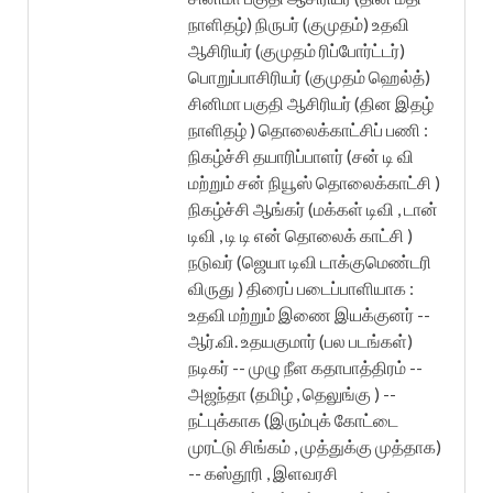
நாளிதழ்) நிருபர் (குமுதம்) உதவி
ஆசிரியர் (குமுதம் ரிப்போர்ட்டர்)
பொறுப்பாசிரியர் (குமுதம் ஹெல்த்)
சினிமா பகுதி ஆசிரியர் (தின இதழ்
நாளிதழ் ) தொலைக்காட்சிப் பணி :
நிகழ்ச்சி தயாரிப்பாளர் (சன் டி வி
மற்றும் சன் நியூஸ் தொலைக்காட்சி )
நிகழ்ச்சி ஆங்கர் (மக்கள் டிவி , டான்
டிவி , டி டி என் தொலைக் காட்சி )
நடுவர் (ஜெயா டிவி டாக்குமெண்டரி
விருது ) திரைப் படைப்பாளியாக :
உதவி மற்றும் இணை இயக்குனர் --
ஆர்.வி. உதயகுமார் (பல படங்கள்)
நடிகர் -- முழு நீள கதாபாத்திரம் --
அஜந்தா (தமிழ் , தெலுங்கு ) --
நட்புக்காக (இரும்புக் கோட்டை
முரட்டு சிங்கம் , முத்துக்கு முத்தாக)
-- கஸ்தூரி , இளவரசி