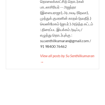
தொலைக்காட்சித் தொடர்கள்
பாடலாசிரியர் -- அஜந்தா
(இளையராஜா), அடாவடி (தேவா),
முத்துக் குமரனின் காதல் (நவநீத் )
வெண்மேகம் (ஜாபர் ) அடுத்த கட்டம்
: திரைப்பட இயக்கம் /நடிப்பு /
எழுத்து தொடர்புக்கு :
su.senthilkumaran@gmail.com /
91 98400 76462
View all posts by Su Senthilkumaran
→