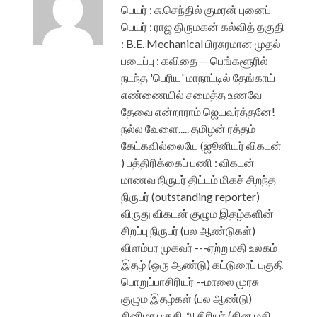
பெயர் : சு.செந்தில் குமரன் புனைப்
பெயர் : ராஜ திருமகன் கல்வித் தகுதி
: B.E. Mechanical பிரசுரமான முதல்
படைப்பு : கவிதை -- பெங்களூரில்
நடந்த 'பெரிய' மாநாட்டில் தேங்காய்
எண்ணையில் சமைத்த உணவே
தேவை என்றாராம் ஜெயவர்த்தனே!
நல்ல வேளை..... தமிழன் ரத்தம்
கேட்கவில்லையே (ஜூனியர் விகடன்
) பத்திரிக்கைப் பணி : விகடன்
மாணவ நிருபர் திட்டம் மிகச் சிறந்த
நிருபர் (outstanding reporter)
விருது விகடன் குழும இதழ்களின்
சிறப்பு நிருபர் (பல ஆண்டுகள்)
விளம்பர முகவர் ---ஏற்றுமதி உலகம்
இதழ் (ஒரு ஆண்டு) கட்டுரைப் பகுதி
பொறுப்பாசிரியர் --மாலை முரசு
குழும இதழ்கள் (பல ஆண்டு)
சினிமா பகுதி ஆசிரியர் (தின மதி