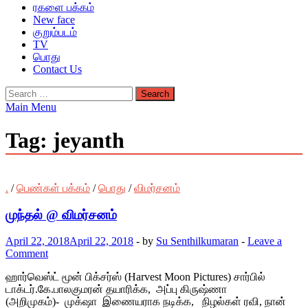
ரகளை பக்கம்
New face
குறும்படம்
TV
பொது
Contact Us
Search
for:
Main Menu
Tag:
jeyanth
.
/
பெண்கள் பக்கம்
/
பொது
/
விமர்சனம்
முந்தல் @ விமர்சனம்
April 22, 2018
April 22, 2018
-
by
Su Senthilkumaran
-
Leave a
Comment
ஹார்வெஸ்ட் மூன் பிக்சர்ஸ் (Harvest Moon Pictures) சார்பில்
டாக்டர்.கே.பாலகுமரன் தயாரிக்க, அப்பு கிருஷ்ணா
(அறிமுகம்)- முக்‌ஷா இணையராக நடிக்க, நிழல்கள் ரவி, நான்