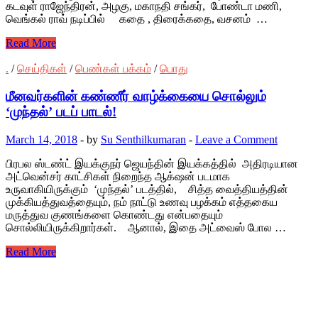
கடவுள் ராஜேந்திரன், அழகு, மகாநதி சங்கர், போண்டா மணி,
வெங்கல் ராவ் நடிப்பில் கதை , திரைக்கதை, வசனம் …
Read More
.
/
செய்திகள்
/
பெண்கள் பக்கம்
/
பொது
மீனவர்களின் கண்ணீர் வாழ்க்கையை சொல்லும்
‘முந்தல்’ படப் பாடல்!
March 14, 2018
-
by
Su Senthilkumaran
-
Leave a Comment
பிரபல ஸ்டண்ட் இயக்குநர் ஜெயந்தின் இயக்கத்தில் அதிரடியான
அட்வென்சர் காட்சிகள் நிறைந்த ஆக்‌ஷன் படமாக
உருவாகியிருக்கும் ‘முந்தல்’ படத்தில், சித்த வைத்தியத்தின்
முக்கியத்துவத்தையும், நம் நாட்டு உணவு பழக்கம் எத்தகைய
மருத்துவ குணங்களை கொண்டது என்பதையும்
சொல்லியிருக்கிறார்கள். ஆனால், இதை அட்வைஸ் போல …
Read More