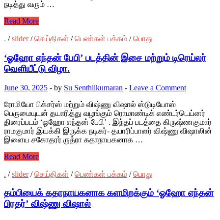
நடித்து வரும் …
Read More
.
/
slider
/
செய்திகள்
/
பெண்கள் பக்கம்
/
பொது
‘ஓஹோ எந்தன் பேபி’ படத்தின் இசை மற்றும் டிரெய்லர்
வெளியீட்டு விழா.
June 30, 2025
-
by
Su Senthilkumaran
-
Leave a Comment
ரோமியோ பிக்சர்ஸ் மற்றும் விஷ்ணு விஷால் ஸ்டுடியோஸ்
பெருமையுடன் தயாரித்து வழங்கும் ரொமாண்டிக் எண்டர்டெய்னர்
திரைப்படம் ‘ஓஹோ எந்தன் பேபி’ . இந்தப் படத்தை கிருஷ்ணகுமார்
ராமகுமார் இயக்கி இருக்க நடிகர்- தயாரிப்பாளர் விஷ்ணு விஷாலின்
இளைய சகோதரர் ருத்ரா கதாநாயகனாக …
Read More
.
/
slider
/
செய்திகள்
/
பெண்கள் பக்கம்
/
பொது
தம்பியைக் கதாநாயகனாக களமிறக்கும் ‘ஓஹோ எந்தன்
பிரதர்’ விஷ்ணு விஷால்