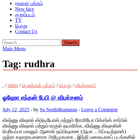
ரகளை பக்கம்
New face
குறும்படம்
TV
பொது
Contact Us
Search
for:
Main Menu
Tag:
rudhra
.
/
slider
/
பெண்கள் பக்கம்
/
பொது
/
விமர்சனம்
ஓஹோ எந்தன் பேபி @ விமர்சனம்
July 12, 2025
-
by
Su Senthilkumaran
-
Leave a Comment
விஷ்ணு விஷால் ஸ்டுடியோஸ் மற்றும் ரோமியோ பிக்சர்ஸ் சார்பில்
விஷ்ணு விஷால் மற்றும் ராகுல் தயாரிக்க, விஷ்ணு விஷாலின்
பெரியப்பா மகனும் ஆனால் தம்பியுமான (ஆமா .. அப்படித்தான்)
ருத்ரா கதாநாயகனாக அறிமுகமாக , இந்தி மலையாளப் படங்களில்