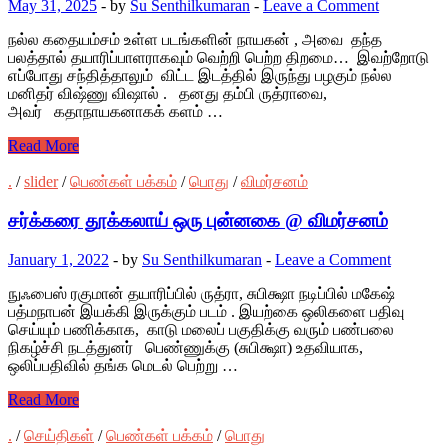
May 31, 2025
-
by
Su Senthilkumaran
-
Leave a Comment
நல்ல கதையம்சம் உள்ள படங்களின் நாயகன் , அவை தந்த
பலத்தால் தயாரிப்பாளராகவும் வெற்றி பெற்ற திறமை… இவற்றோடு
எப்போது சந்தித்தாலும் விட்ட இடத்தில் இருந்து பழகும் நல்ல
மனிதர் விஷ்ணு விஷால் . தனது தம்பி ருத்ராவை,
அவர் கதாநாயகனாகக் களம் …
Read More
.
/
slider
/
பெண்கள் பக்கம்
/
பொது
/
விமர்சனம்
சர்க்கரை தூக்கலாய் ஒரு புன்னகை @ விமர்சனம்
January 1, 2022
-
by
Su Senthilkumaran
-
Leave a Comment
நுஃபைஸ் ரகுமான் தயாரிப்பில் ருத்ரா, சுபிக்ஷா நடிப்பில் மகேஷ்
பத்மநாபன் இயக்கி இருக்கும் படம் . இயற்கை ஒலிகளை பதிவு
செய்யும் பணிக்காக, காடு மலைப் பகுதிக்கு வரும் பண்பலை
நிகழ்ச்சி நடத்துனர் பெண்ணுக்கு (சுபிக்ஷா) உதவியாக,
ஒலிப்பதிவில் தங்க மெடல் பெற்று …
Read More
.
/
செய்திகள்
/
பெண்கள் பக்கம்
/
பொது