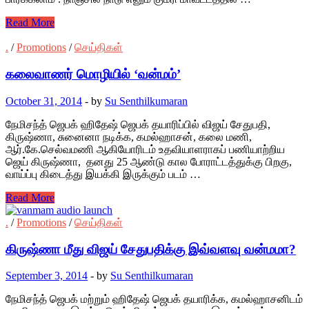
Read More
.
/
Promotions
/
செய்திகள்
கலைவாணர் மொழியில் ‘வன்மம்’
October 31, 2014
-
by
Su Senthilkumaran
நேமிசந்த் ஜெபக் ஹிதேஷ் ஜெபக் தயாரிப்பில் விஜய் சேதுபதி,
கிருஷ்ணா, சுனைனா நடிக்க, கமல்ஹாசன், கலை மணி,
ஆர்.கே.செல்வமணி ஆகியோரிடம் உதவியாளராகப் பணியாற்றிய
ஜெய் கிருஷ்ணா, தனது 25 ஆண்டு கால போராட்டத்துக்கு பிறகு,
வாய்ப்பு கிடைத்து இயக்கி இருக்கும் படம் …
Read More
.
/
Promotions
/
செய்திகள்
கிருஷ்ணா மீது விஜய் சேதுபதிக்கு இவ்வளவு வன்மமா?
September 3, 2014
-
by
Su Senthilkumaran
நேமிசந்த் ஜெபக் மற்றும் ஹிதேஷ் ஜெபக் தயாரிக்க, கமல்ஹாசனிடம்