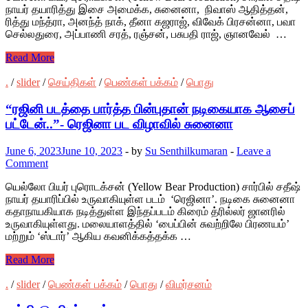
நாயர் தயாரித்து இசை அமைக்க, சுனைனா, நிவாஸ் ஆதித்தன்,
ரித்து மந்த்ரா, அனந்த் நாக், தீனா கஜராஜ், விவேக் பிரசன்னா, பவா
செல்லதுரை, அப்பாணி சரத், ரஞ்சன், பசுபதி ராஜ், ஞானவேல் …
Read More
.
/
slider
/
செய்திகள்
/
பெண்கள் பக்கம்
/
பொது
“ரஜினி படத்தை பார்த்த பின்புதான் நடிகையாக ஆசைப்
பட்டேன்..”- ரெஜினா பட விழாவில் சுனைனா
June 6, 2023
June 10, 2023
-
by
Su Senthilkumaran
-
Leave a
Comment
யெல்லோ பியர் புரொடக்சன் (Yellow Bear Production) சார்பில் சதீஷ்
நாயர் தயாரிப்பில் உருவாகியுள்ள படம் ‘ரெஜினா’. நடிகை சுனைனா
கதாநாயகியாக நடித்துள்ள இந்தப்படம் கிரைம் த்ரில்லர் ஜானரில்
உருவாகியுள்ளது. மலையாளத்தில் ‘பைப்பின் சுவற்றிலே பிரணயம்’
மற்றும் ‘ஸ்டார்’ ஆகிய கவனிக்கத்தக்க …
Read More
.
/
slider
/
பெண்கள் பக்கம்
/
பொது
/
விமர்சனம்