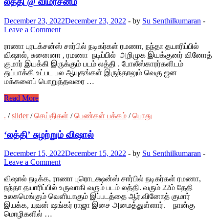
லத்தி @ விமர்சனம்
December 23, 2022
December 23, 2022
-
by
Su Senthilkumaran
-
Leave a Comment
ராணா புரடக்சன்ஸ் சார்பில் நடிகர்கள் ரமணா, நந்தா தயாரிப்பில்
விஷால், சுனைனா , ரமணா நடிப்பில் அறிமுக இயக்குனர் வினோத்
குமார் இயக்கி இருக்கும் படம் லத்தி . போலீஸ்காரர்களிடம்
துப்பாக்கி உட்பட பல ஆயுதங்கள் இருந்தாலும் வெகு ஜன
மக்களைப் பொறுத்தவரை …
Read More
.
/
slider
/
செய்திகள்
/
பெண்கள் பக்கம்
/
பொது
‘லத்தி’ சுழற்றும் விஷால்
December 15, 2022
December 15, 2022
-
by
Su Senthilkumaran
-
Leave a Comment
விஷால் நடிக்க, ராணா புரொடக்ஷன்ஸ் சார்பில் நடிகர்கள் ரமணா,
நந்தா தயாரிப்பில் உருவாகி வரும் படம் லத்தி. வரும் 22ம் தேதி
உலகமெங்கும் வெளியாகும் இப்படத்தை ஆர்.வினோத் குமார்
இயக்க, யுவன் ஷங்கர் ராஜா இசை அமைத்துள்ளார். நான்கு
மொழிகளில் …