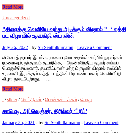
Read More
Uncategorized
”திரைக்கு வெளியே வந்து அடிக்கும் விஷால் ”- ‘ லத்தி
பட விழாவில் உதயநிதி ஸ்டாலின்
July 26, 2022
-
by
Su Senthilkumaran
-
Leave a Comment
வினோத் குமார் இயக்க, ராணா புரோடக்ஷன்ஸ் சார்பில் நடிகர்கள்
ரமணாவும், நந்தாவும் தயாரிக்க, தென்னிந்திய நடிகர் சங்கப்
பொதுச்செயலாளர், தயாரிப்பாளர் மற்றும் நடிகர் விஷால் நடிப்பில்
உருவாகி இருக்கும் லத்தி படத்தின் பிரமாண்ட டீஸர் வெளியீட்டு
விழா நடைபெற்றது. …
Read More
.
/
slider
/
செய்திகள்
/
பெண்கள் பக்கம்
/
பொது
காமெடி, அட்வெஞ்சர், திரில்லர் ‘ட்ரிப்’
January 25, 2021
-
by
Su Senthilkumaran
-
Leave a Comment
நரமாமிசம் உண்ணும் காட்டுவாசி குழுவை மையமாக வைத்து