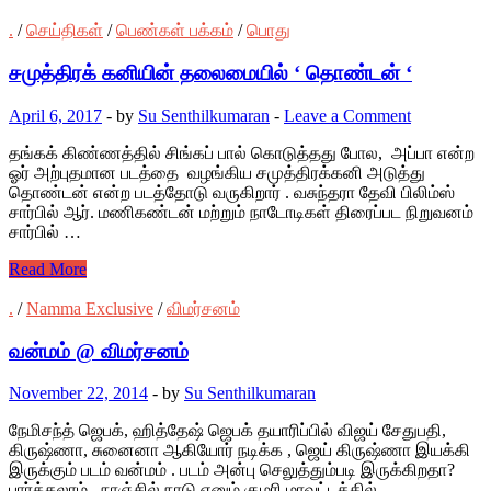
.
/
செய்திகள்
/
பெண்கள் பக்கம்
/
பொது
சமுத்திரக் கனியின் தலைமையில் ‘ தொண்டன் ‘
April 6, 2017
-
by
Su Senthilkumaran
-
Leave a Comment
தங்கக் கிண்ணத்தில் சிங்கப் பால் கொடுத்தது போல, அப்பா என்ற
ஓர் அற்புதமான படத்தை வழங்கிய சமுத்திரக்கனி அடுத்து
தொண்டன் என்ற படத்தோடு வருகிறார் . வசுந்தரா தேவி பிலிம்ஸ்
சார்பில் ஆர். மணிகண்டன் மற்றும் நாடோடிகள் திரைப்பட நிறுவனம்
சார்பில் …
Read More
.
/
Namma Exclusive
/
விமர்சனம்
வன்மம் @ விமர்சனம்
November 22, 2014
-
by
Su Senthilkumaran
நேமிசந்த் ஜெபக், ஹித்தேஷ் ஜெபக் தயாரிப்பில் விஜய் சேதுபதி,
கிருஷ்ணா, சுனைனா ஆகியோர் நடிக்க , ஜெய் கிருஷ்ணா இயக்கி
இருக்கும் படம் வன்மம் . படம் அன்பு செலுத்தும்படி இருக்கிறதா?
பார்க்கலாம் . நாஞ்சில் நாடு எனும் குமரி மாவட்டத்தில் …