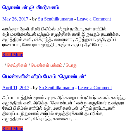
தொண்டன் @ விமர்சனம்
May 26, 2017
-
by
Su Senthilkumaran
-
Leave a Comment
வசுந்தரா தேவி சினி பிலிம்ஸ் மற்றும் நாடோடிகள் சார்பில்
ஆர்.மணிகண்டன் மற்றும் சமுத்திரக் கனி இருவரும் தயாரிக்க,
சமுத்திரக் கனி, விக்ராந்த், சுனைனா , அர்த்தனா, சூரி, தம்பி
ராமையா , வேல ராம மூர்த்தி , கஞ்சா கருப்பு ஆகியோர் …
Read More
.
/
செய்திகள்
/
பெண்கள் பக்கம்
/
பொது
பெண்களின் வீரம் பேசும் ‘தொண்டன்’
April 11, 2017
-
by
Su Senthilkumaran
-
Leave a Comment
அப்பா படத்தின் மூலம் சமூக அக்கறையால் ரசிகர்களைக் கவர்ந்த
சமுத்திரக் கனி அடுத்து ‘தொண்டன் ‘ என்று வருகிறார் வசுந்தரா
தேவி பிலிம்ஸ் சார்பில் ஆர். மணிகண்டன் மற்றும் நாடோடிகள்
திரைப்பட நிறுவனம் சார்பில் சமுத்திரக்கனி தயாரிக்க,
சமுத்திரக்கனி, விக்ராந்த், சுனைனா, …
Read More