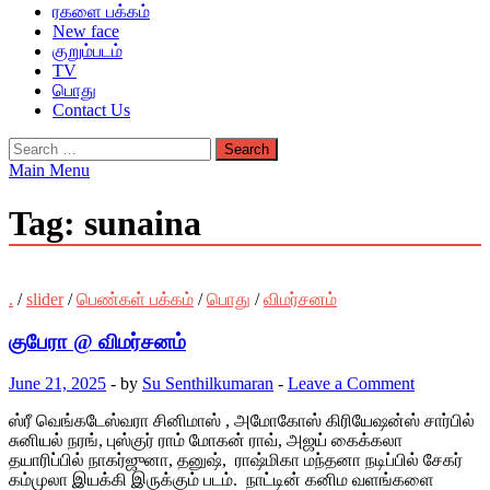
ரகளை பக்கம்
New face
குறும்படம்
TV
பொது
Contact Us
Search
for:
Main Menu
Tag:
sunaina
.
/
slider
/
பெண்கள் பக்கம்
/
பொது
/
விமர்சனம்
குபேரா @ விமர்சனம்
June 21, 2025
-
by
Su Senthilkumaran
-
Leave a Comment
ஸ்ரீ வெங்கடேஸ்வரா சினிமாஸ் , அமோகோஸ் கிரியேஷன்ஸ் சார்பில்
சுனியல் நரங், புஸ்குர் ராம் மோகன் ராவ், அஜய் கைக்கலா
தயாரிப்பில் நாகர்ஜுனா, தனுஷ், ராஷ்மிகா மந்தனா நடிப்பில் சேகர்
கம்முலா இயக்கி இருக்கும் படம். நாட்டின் கனிம வளங்களை