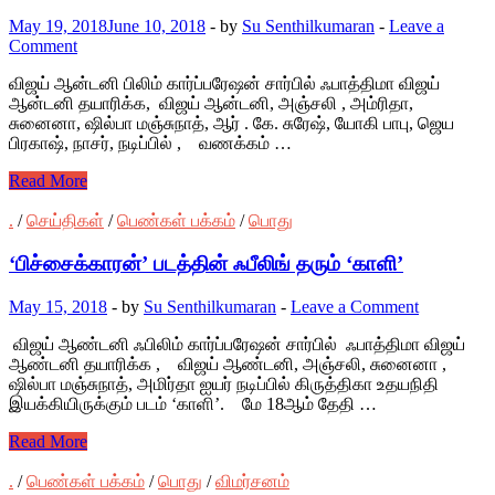
May 19, 2018
June 10, 2018
-
by
Su Senthilkumaran
-
Leave a
Comment
விஜய் ஆன்டனி பிலிம் கார்ப்பரேஷன் சார்பில் ஃபாத்திமா விஜய்
ஆன்டனி தயாரிக்க, விஜய் ஆன்டனி, அஞ்சலி , அம்ரிதா,
சுனைனா, ஷில்பா மஞ்சுநாத், ஆர் . கே. சுரேஷ், யோகி பாபு, ஜெய
பிரகாஷ், நாசர், நடிப்பில் , வணக்கம் …
Read More
.
/
செய்திகள்
/
பெண்கள் பக்கம்
/
பொது
‘பிச்சைக்காரன்’ படத்தின் ஃபீலிங் தரும் ‘காளி’
May 15, 2018
-
by
Su Senthilkumaran
-
Leave a Comment
விஜய் ஆண்டனி ஃபிலிம் கார்ப்பரேஷன் சார்பில் ஃபாத்திமா விஜய்
ஆண்டனி தயாரிக்க , விஜய் ஆண்டனி, அஞ்சலி, சுனைனா ,
ஷில்பா மஞ்சுநாத், அமிர்தா ஐயர் நடிப்பில் கிருத்திகா உதயநிதி
இயக்கியிருக்கும் படம் ‘காளி’. மே 18ஆம் தேதி …
Read More
.
/
பெண்கள் பக்கம்
/
பொது
/
விமர்சனம்