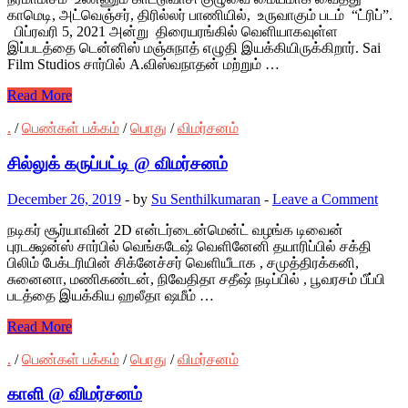
காமெடி, அட்வெஞ்சர், திரில்லர் பாணியில், உருவாகும் படம் “ட்ரிப்”.
பிப்ரவரி 5, 2021 அன்று திரையரங்கில் வெளியாகவுள்ள
இப்படத்தை டென்னிஸ் மஞ்சுநாத் எழுதி இயக்கியிருக்கிறார். Sai
Film Studios சார்பில் A.விஸ்வநாதன் மற்றும் …
Read More
.
/
பெண்கள் பக்கம்
/
பொது
/
விமர்சனம்
சில்லுக் கருப்பட்டி @ விமர்சனம்
December 26, 2019
-
by
Su Senthilkumaran
-
Leave a Comment
நடிகர் சூர்யாவின் 2D என்டர்டைன்மென்ட் வழங்க டிவைன்
புரடக்ஷன்ஸ் சார்பில் வெங்கடேஷ் வெளினேனி தயாரிப்பில் சக்தி
பிலிம் பேக்டரியின் சிக்னேச்சர் வெளியீடாக , சமுத்திரக்கனி,
சுனைனா, மணிகண்டன், நிவேதிதா சதீஷ் நடிப்பில் , பூவரசம் பீப்பி
படத்தை இயக்கிய ஹலீதா ஷமீம் …
Read More
.
/
பெண்கள் பக்கம்
/
பொது
/
விமர்சனம்
காளி @ விமர்சனம்