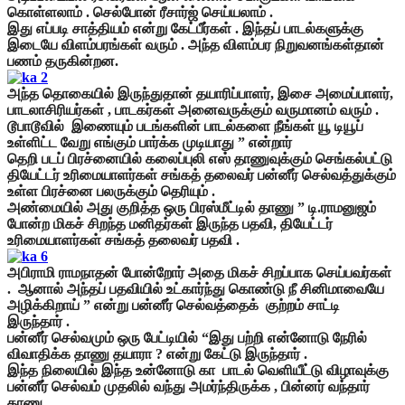
கொள்ளலாம் . செல்போன் ரீசார்ஜ் செய்யலாம் .
இது எப்படி சாத்தியம் என்று கேட்பீர்கள் .
இந்தப் பாடல்களுக்கு
இடையே விளம்பரங்கள் வரும் . அந்த விளம்பர நிறுவனங்கள்தான்
பணம் தருகின்றன.
அந்த தொகையில் இருந்துதான் தயாரிப்பாளர், இசை அமைப்பாளர்,
பாடலாசிரியர்கள் , பாடகர்கள் அனைவருக்கும் வருமானம் வரும் .
டூபாடூவில் இணையும் படங்களின் பாடல்களை நீங்கள் யூ டியூப்
உள்ளிட்ட வேறு எங்கும் பார்க்க முடியாது ” என்றார்
தெறி படப் பிரச்னையில் கலைப்புலி எஸ் தாணுவுக்கும் செங்கல்பட்டு
தியேட்டர் உரிமையாளர்கள் சங்கத் தலைவர் பன்னீர் செல்வத்துக்கும்
உள்ள பிரச்னை பலருக்கும் தெரியும் .
அண்மையில் அது குறித்த ஒரு பிரஸ்மீட்டில் தாணு ” டி.ராமனுஜம்
போன்ற மிகச் சிறந்த மனிதர்கள் இருந்த பதவி, தியேட்டர்
உரிமையாளர்கள் சங்கத் தலைவர் பதவி .
அபிராமி ராமநாதன் போன்றோர் அதை மிகச் சிறப்பாக செய்பவர்கள்
.
ஆனால் அந்தப் பதவியில் உட்கார்ந்து கொண்டு நீ சினிமாவையே
அழிக்கிறாய் ” என்று பன்னீர் செல்வத்தைக் குற்றம் சாட்டி
இருந்தார் .
பன்னீர் செல்வமும் ஒரு பேட்டியில் “இது பற்றி என்னோடு நேரில்
விவாதிக்க தாணு தயாரா ? என்று கேட்டு இருந்தார் .
இந்த நிலையில் இந்த உன்னோடு கா பாடல் வெளியீட்டு விழாவுக்கு
பன்னீர் செல்வம் முதலில் வந்து அமர்ந்திருக்க , பின்னர் வந்தார்
தாணு .