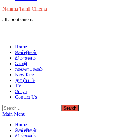
Namma Tamil Cinema
all about cinema
Home
செய்திகள்
விமர்சனம்
கேலரி
ரகளை பக்கம்
New face
குறும்படம்
TV
பொது
Contact Us
Search
for:
Main Menu
Home
செய்திகள்
விமர்சனம்