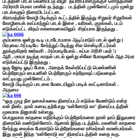
படத்தின் பாடல் வெளியீட்டு விழா தயாரிப்பாளருக்குச் சொந்தமான
அபிராமி மெகா மாலில் நடந்தது .
படத்தின் முன்னோட்டமும் மூன்று
பாடல்களும் திரையிடப்பட்டன.
கிராமத்தில் கோழி பிடிக்கும் கூட்டத்தில் இருந்து சிறுவர் சிறுமிகள்
கோழியைக் காப்பாற்றும் பாடல் இசை , வரிகள், குரல்கள், படம்
எடுக்கப்பட்ட விதம் எல்லாவகையிலும் சிறப்பாக இருந்தது .
கும்பலாக ஒன்று கூடி படாடோபமாக ஆடிப்பாடும் பாடல் ஒன்று (
பிரபுவை அப்படியே சேர்த்துப் பிடித்து சில சென்டிமீட்டர்கள்
தூக்குகிறார் ஊர்வசி . அம்மாடியோவ் , கப்பா அரிசி பவர் !)
ஆரி , மாயா நடித்த காதல் பாடல் ஒன்று ஸ்லோ மோஷனில் ஆற அமர
எடுக்கப்பட்டு இருந்தது .
ஒரு ஜோடி ஓடிப் போக , அதைக் கேள்விப்பட்டு பெண்ணின்
பெற்றோரும் பையனின் பெற்றோரும் சந்தோஷப் படுவதைக்
காட்டியது முன்னோட்டம் .
கோழி பிடிக்கும் பாடலை மேடையிலும் பாடிக் காட்டினார்கள் .
அருமை
“ஒரு முழு நீள நகைச்சுவை திரைப்படம் எடுக்க வேண்டும் என்ற
என் நீண்ட நாள் கனவு தற்போது ‘உன்னோடு கா’ திரைப்படத்தின்
மூலமாக நிஜமாகி உள்ளது.
பொதுவாக காதலை எதிர்க்கும் பெற்றோர்களை தான் நாம் இதுவரை
திரையில் கண்டுள்ளோம்.
ஆனால் இந்த படத்தில், மகனின் காதலை
சேர்த்து வைக்க போராடும் பெற்றோர்களை ரசிகர்கள் காண்பார்கள்.
இது தான் இந்த ‘உன்னோடு கா’ திரைப்படத்தின் கதை கரு.