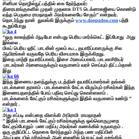
சினிமா
தொழில்நுட்பத்தில் கை தேர்ந்தவர்;
திரையரங்குகளில் முதன் முதலாக DTS டெக்னாலஜியை கொண்டு
வந்த பெருமை ராமநாதன் அவர்களையே சேரும்” என்றவர்,
தொடர்ந்து
தான் துவங்கி இருக்கும்
www.doopadoo.com
பற்றி
கூறும்போது
“ஒரு காலத்தில் ஆடியோ என்பது பெரிய மார்க்கெட். இப்போது அது
இல்லை .
மிகப் பெரிய ஹிட் பாடலின் மூலம் கூட, தயாரிப்பாளருக்கு சில
ஆயிரங்கள் வருவதே பெரிய விசயமாக இருக்கிறது.
இதை மாற்றி தயாரிப்பாளர், இசை அமைப்பாளர், பாடலாசிரியர்
பாடகர்கள் அனைவருக்கும் வருமானம் வரச் செய்யும் திட்டம்தான்
இது
இந்த இணைய தளத்துக்கு படத்தின் தயாரிப்பாளர்கள் தங்கள்
பாடல்களை தரலாம் . பாடல்களைக் கேட்க விரும்பும் ரசிகர்கள் இந்த
இணையதளத்தில் போய் பதிவு செய்து கொள்ளலாம் .
பாடல்களைக் கேட்கும் ரசிகர்களுக்கும் இதில் வருமானம் உண்டு ”
என்றார் .
அது எப்படி என்பதை விளக்கி அபிராமி ராமநாதன்
” இதில் பாடலைக் கேட்கும் ரசிகர்களுக்கு ஒவ்வொருமுறை
கேட்கும்போதும் பண மதிப்பு அவர்கள் கணக்கில் உருவாகும் .
ஒரு குறிப்பிட்ட தொகை சேர்ந்ததும் அந்த பண மதிப்பின்
அடிப்படையில் ரசிகர்கள் ஆன் லைனில் பொருட்கள் வாங்கிக்