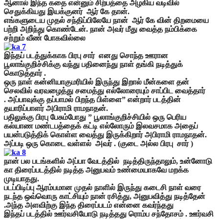
ஆனால் இந்த கதை என்னும் சிற்பத்தை அழகிய வடிவில்
செதுக்கியது இயக்குனர் ஆர் கே தான்.
எங்களுடைய முதல் சந்திப்பிலேயே நான் ஆர் கே வின் திறமையை
பற்றி அறிந்து கொண்டேன். நான் அவர் மீது வைத்த நம்பிக்கை
சற்றும் வீண் போகவில்லை
இந்தப் படத்துக்காக பிரபு சார் எனது சொந்த ஊரான
பூலாங்குறிச்சிக்கு வந்து பதினைந்து நாள் தங்கி நடித்துக்
கொடுத்தார் .
ஒரு நாள் கன்னியாகுமரியில் இருந்து இறால் மீன்களை தன்
செலவில் வரவழைத்து சமைத்து எல்லோரையும் சாப்பிட வைத்தார்
.
அப்பாவுக்கு தப்பாமல் பிறந்த பிள்ளை” என்றார் படத்தின்
தயாரிப்பாளர் அபிராமி ராமநாதன்.
பதிலுக்கு பிரபு பேசும்போது ” பூலாங்குறிச்சியில் ஒரு பெரிய
கல்யாண மண்டபத்தைக் கட்டி எல்லோரும் இலவசமாக அதைப்
பயன்படுத்திக் கொள்ள வைத்து இருக்கிறார் அபிராமி ராமநாதன்.
அப்படி ஒரு கொடை வள்ளல் அவர் . (குடை அல்ல பிரபு சார் )
நான் பல படங்களில் அப்பா வேடத்தில் நடித்திருந்தாலும், உன்னோடு
கா திரைப்படத்தில் நடித்த அனுபவம் உண்மையாகவே மறக்க
முடியாதது.
படப்பிடிப்பு ஆரம்பமான முதல் நாளில் இருந்து கடைசி நாள் வரை
நடந்த ஒவ்வொரு காட்சியும் நான் ரசித்து, அனுபவித்து நடித்தேன்
.
அந்த அளவிற்கு இந்த திரைப்படம் என்னை கவர்ந்தது
இந்தப் படத்தில் ஊர்வசியோடு நடித்தது ரொம்ப சந்தோசம் . ஊர்வசி