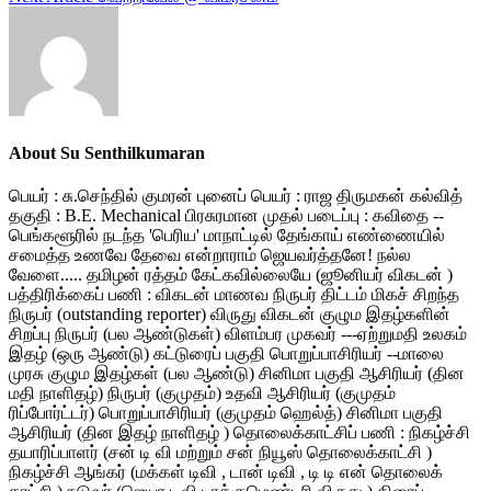
navigation
About Su Senthilkumaran
பெயர் : சு.செந்தில் குமரன் புனைப் பெயர் : ராஜ திருமகன் கல்வித்
தகுதி : B.E. Mechanical பிரசுரமான முதல் படைப்பு : கவிதை --
பெங்களூரில் நடந்த 'பெரிய' மாநாட்டில் தேங்காய் எண்ணையில்
சமைத்த உணவே தேவை என்றாராம் ஜெயவர்த்தனே! நல்ல
வேளை..... தமிழன் ரத்தம் கேட்கவில்லையே (ஜூனியர் விகடன் )
பத்திரிக்கைப் பணி : விகடன் மாணவ நிருபர் திட்டம் மிகச் சிறந்த
நிருபர் (outstanding reporter) விருது விகடன் குழும இதழ்களின்
சிறப்பு நிருபர் (பல ஆண்டுகள்) விளம்பர முகவர் ---ஏற்றுமதி உலகம்
இதழ் (ஒரு ஆண்டு) கட்டுரைப் பகுதி பொறுப்பாசிரியர் --மாலை
முரசு குழும இதழ்கள் (பல ஆண்டு) சினிமா பகுதி ஆசிரியர் (தின
மதி நாளிதழ்) நிருபர் (குமுதம்) உதவி ஆசிரியர் (குமுதம்
ரிப்போர்ட்டர்) பொறுப்பாசிரியர் (குமுதம் ஹெல்த்) சினிமா பகுதி
ஆசிரியர் (தின இதழ் நாளிதழ் ) தொலைக்காட்சிப் பணி : நிகழ்ச்சி
தயாரிப்பாளர் (சன் டி வி மற்றும் சன் நியூஸ் தொலைக்காட்சி )
நிகழ்ச்சி ஆங்கர் (மக்கள் டிவி , டான் டிவி , டி டி என் தொலைக்