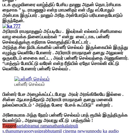
படக் குழுவினரை வாழ்த்திப் பேசிய தாணு அதன் தொடர்சியாக
நைசாக ” டி. ராமனுஜம் என்ற மாமனிதர் என் மீது எப்போதும்
அன்பாக இருப்பார் . நானும் அதே அன்போடும் மரியாதையோடும்
இருந்தேன்.
அபிராமி ராமநாதனும் அப்படியே .
இவர்கள் எல்லாம் சினிமாவை
வாழ வைக்க நினைப்பவர்கள் ” என்று லைட்டாக, பன்னீர்
செல்வத்துக்கு எதிராக கொளுத்திப் போட்டார் .
அடுத்த சில நிமிடங்களில் பன்னீர் செல்வம் இருக்கையில் இருந்து
எழுந்து வெளியே போனார் . அபிராமி ராமநாதன் தனது அலுவலர்
ஒருவரிடம் சைகை காட்ட , அவர் பன்னீர் செல்வத்தை அணுகினார்.
“பாத்ரூம் போயிட்டு வரேன் என்ற ரீதியில் ஏதோ சொல்லி விட்டு
வெளியே போனார் பன்னீர் செல்வம் .
பன்னீர் செல்வம்
பின்னர் பேச அழைக்கப்பட்டபோது அவர் அரங்கிலேயே இல்லை .
சின்ன ஆயாசத்தோடு அபிராமி ராமநாதன் தனது மனைவி
நல்லம்மையிடம் ‘ அடுத்த பேரை பேசக் கூப்பிடு” என்றார் .
அனேகமாக அந்த நேரம் பன்னீர் செல்வம் பாத் ரூமில் இருந்திருக்க
வேண்டும் , அதாவது அவரது வீட்டு பாத்ரூமில் !
Tagged
aari
abiramai ramanathan
kalaipuli
s.thanu
maya
oorvasi
prabhu
tamil cinema news
unnodu ka audio