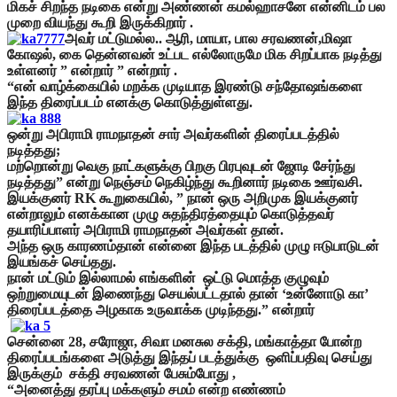
மிகச் சிறந்த நடிகை என்று அண்ணன் கமல்ஹாசனே என்னிடம் பல
முறை வியந்து கூறி இருக்கிறார் .
அவர் மட்டுமல்ல.. ஆரி, மாயா, பால சரவணன்,மிஷா
கோஷல், கை தென்னவன் உட்பட எல்லோருமே மிக சிறப்பாக நடித்து
உள்ளனர் ” என்றார் ” என்றார் .
“என் வாழ்க்கையில் மறக்க முடியாத இரண்டு சந்தோஷங்களை
இந்த திரைப்படம் எனக்கு கொடுத்துள்ளது.
ஒன்று அபிராமி ராமநாதன் சார் அவர்களின் திரைப்படத்தில்
நடித்தது;
மற்றொன்று வெகு நாட்களுக்கு பிறகு பிரபுவுடன் ஜோடி சேர்ந்து
நடித்தது” என்று நெஞ்சம் நெகிழ்ந்து கூறினார் நடிகை ஊர்வசி.
இயக்குனர் RK கூறுகையில், ” நான் ஒரு அறிமுக இயக்குனர்
என்றாலும் எனக்கான முழு சுதந்திரத்தையும் கொடுத்தவர்
தயாரிப்பாளர் அபிராமி ராமநாதன் அவர்கள் தான்.
அந்த ஒரு காரணம்தான் என்னை இந்த படத்தில் முழு ஈடுபாடுடன்
இயங்கச் செய்தது.
நான் மட்டும் இல்லாமல் எங்களின் ஒட்டு மொத்த குழுவும்
ஒற்றுமையுடன் இணைந்து செயல்பட்டதால் தான் ‘உன்னோடு கா’
திரைப்படத்தை அழகாக உருவாக்க முடிந்தது.” என்றார்
சென்னை 28, சரோஜா, சிவா மனசுல சக்தி, மங்காத்தா போன்ற
திரைப்படங்களை அடுத்து இந்தப் படத்துக்கு ஒளிப்பதிவு செய்து
இருக்கும் சக்தி சரவணன் பேசும்போது ,
“அனைத்து தரப்பு மக்களும் சமம் என்ற எண்ணம்