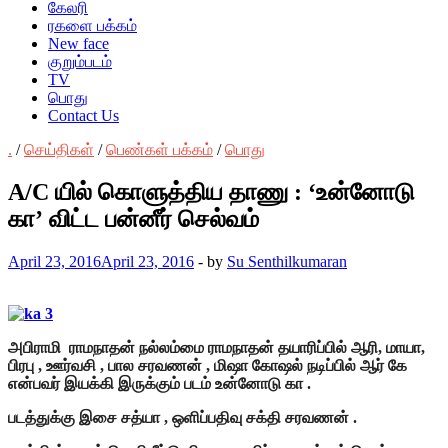
கேலரி
ரகளை பக்கம்
New face
குறும்படம்
TV
பொது
Contact Us
.
/
செய்திகள்
/
பெண்கள் பக்கம்
/
பொது
A/C யில் கொளுத்திய தாணு : ‘உன்னோடு
கா’ விட்ட பன்னீர் செல்வம்
April 23, 2016
April 23, 2016
-
by
Su Senthilkumaran
அபிராமி ராமநாதன் நல்லம்மை ராமநாதன் தயாரிப்பில் ஆரி, மாயா,
பிரபு , ஊர்வசி , பால சரவணன் , மிஷா கோஷல் நடிப்பில் ஆர் கே
என்பவர் இயக்கி இருக்கும் படம் உன்னோடு கா .
படத்துக்கு இசை சத்யா , ஒளிப்பதிவு சக்தி சரவணன் .