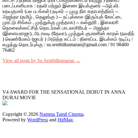
காட்சி ) நடுவர் (ஜெயா டிவி டாக்குமெண்டரி விருது ) திரைப்
படைப்பாளியாக : உதவி மற்றும் இணை இயக்குனர் --ஆர்.வி.
உதயகுமார் (பல படங்கள்) நடிகர் -- முழு நீள கதாபாத்திரம் --
அஜந்தா (தமிழ் , தெலுங்கு ) -- நட்புக்காக (இரும்புக் கோட்டை
முரட்டு சிங்கம் , முத்துக்கு முத்தாக) -- கஸ்தூரி , இளவரசி
தொலைக்காட்சித் தொடர்கள் பாடலாசிரியர் -- அஜந்தா
(இளையராஜா), அடாவடி (தேவா), முத்துக் குமரனின் காதல் (நவநீத்
) வெண்மேகம் (ஜாபர் ) அடுத்த கட்டம் : திரைப்பட இயக்கம் /நடிப்பு /
எழுத்து தொடர்புக்கு : su.senthilkumaran@gmail.com / 91 98400
76462
View all posts by Su Senthilkumaran →
V4 AWARD FOR THE SENSATIONAL DEBUT IN ANNA
DURAI MOVIE
Copyright © 2026
Namma Tamil Cinema
.
Powered by
WordPress
and
HitMag
.