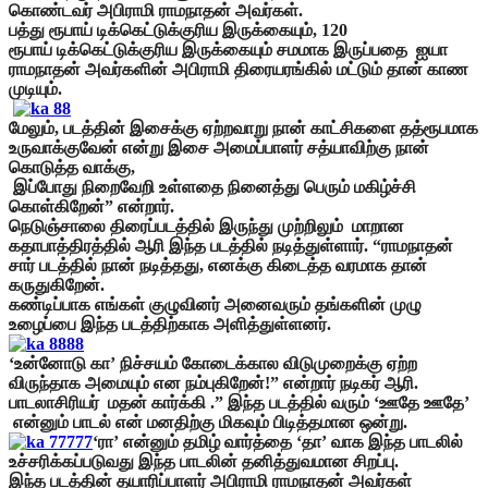
கொண்டவர் அபிராமி ராமநாதன் அவர்கள்.
பத்து ரூபாய் டிக்கெட்டுக்குரிய இருக்கையும், 120
ரூபாய் டிக்கெட்டுக்குரிய இருக்கையும் சமமாக இருப்பதை ஐயா
ராமநாதன் அவர்களின் அபிராமி திரையரங்கில் மட்டும் தான் காண
முடியும்.
மேலும், படத்தின் இசைக்கு ஏற்றவாறு நான் காட்சிகளை தத்ரூபமாக
உருவாக்குவேன் என்று இசை அமைப்பாளர் சத்யாவிற்கு நான்
கொடுத்த வாக்கு,
இப்போது நிறைவேறி உள்ளதை நினைத்து பெரும் மகிழ்ச்சி
கொள்கிறேன்” என்றார்.
நெடுஞ்சாலை திரைப்படத்தில் இருந்து முற்றிலும் மாறான
கதாபாத்திரத்தில் ஆரி இந்த படத்தில் நடித்துள்ளார். “ராமநாதன்
சார் படத்தில் நான் நடித்தது, எனக்கு கிடைத்த வரமாக தான்
கருதுகிறேன்.
கண்டிப்பாக எங்கள் குழுவினர் அனைவரும் தங்களின் முழு
உழைப்பை இந்த படத்திற்காக அளித்துள்ளனர்.
‘உன்னோடு கா’ நிச்சயம் கோடைக்கால விடுமுறைக்கு ஏற்ற
விருந்தாக அமையும் என நம்புகிறேன்!” என்றார் நடிகர் ஆரி.
பாடலாசிரியர் மதன் கார்க்கி .” இந்த படத்தில் வரும் ‘ஊதே ஊதே’
என்னும் பாடல் என் மனதிற்கு மிகவும் பிடித்தமான ஒன்று.
‘ரா’ என்னும் தமிழ் வார்த்தை ‘தா’ வாக இந்த பாடலில்
உச்சரிக்கப்படுவது இந்த பாடலின் தனித்துவமான சிறப்பு.
இந்த படத்தின் தயாரிப்பாளர் அபிராமி ராமநாதன் அவர்கள்