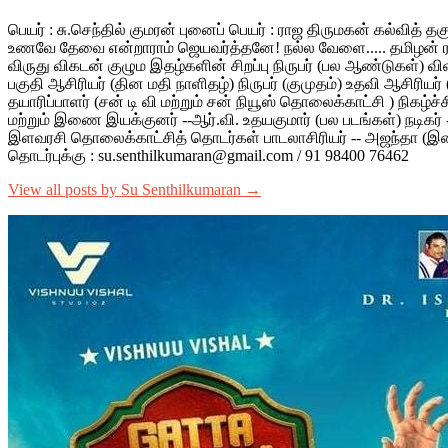
பெயர் : சு.செந்தில் குமரன் புனைப் பெயர் : ராஜ திருமகன் கல்வித் 
உணவே தேவை என்றாராம் ஜெயவர்த்தனே! நல்ல வேளை..... தமிழன் ரத்தம்
விருது விகடன் குழும இதழ்களின் சிறப்பு நிருபர் (பல ஆண்டுகள்) வ
பகுதி ஆசிரியர் (தின மதி நாளிதழ்) நிருபர் (குமுதம்) உதவி ஆசிரியர்
தயாரிப்பாளர் (சன் டி வி மற்றும் சன் நியூஸ் தொலைக்காட்சி ) நிகழ்ச்
மற்றும் இணை இயக்குனர் --ஆர்.வி. உதயகுமார் (பல படங்கள்) நடிகர் -- ம
இளவரசி தொலைக்காட்சித் தொடர்கள் பாடலாசிரியர் -- அஜந்தா (இளையரா
தொடர்புக்கு : su.senthilkumaran@gmail.com / 91 98400 76462
View all posts by Su Senthilkumaran →