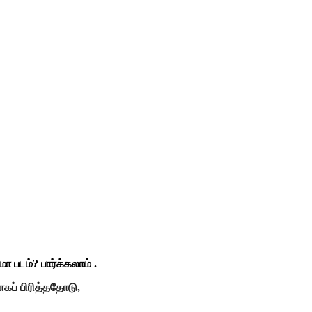
படம்? பார்க்கலாம் .
ாகப் பிரித்ததோடு,