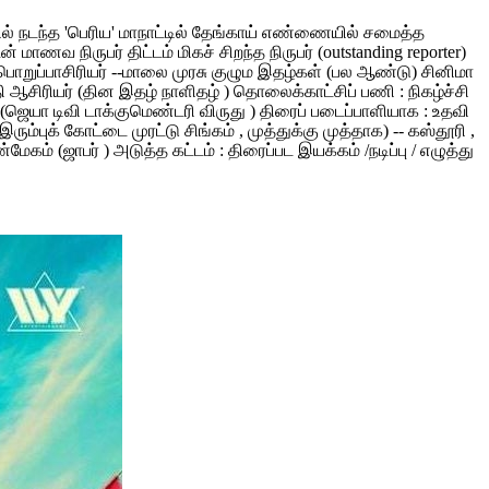
ளூரில் நடந்த 'பெரிய' மாநாட்டில் தேங்காய் எண்ணையில் சமைத்த
வ நிருபர் திட்டம் மிகச் சிறந்த நிருபர் (outstanding reporter)
ி பொறுப்பாசிரியர் --மாலை முரசு குழும இதழ்கள் (பல ஆண்டு) சினிமா
குதி ஆசிரியர் (தின இதழ் நாளிதழ் ) தொலைக்காட்சிப் பணி : நிகழ்ச்சி
வர் (ஜெயா டிவி டாக்குமெண்டரி விருது ) திரைப் படைப்பாளியாக : உதவி
ரும்புக் கோட்டை முரட்டு சிங்கம் , முத்துக்கு முத்தாக) -- கஸ்தூரி ,
 (ஜாபர் ) அடுத்த கட்டம் : திரைப்பட இயக்கம் /நடிப்பு / எழுத்து