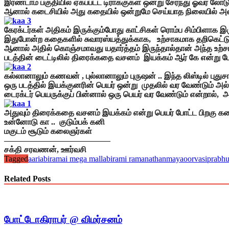
இரண்டாம் பகுதியில் ஏகப்பட்ட டிராக்குகள் ஒன்று சேர்ந்து ஓவர் லோட
ஆனால் கடைசியில் அது கதையில் ஒன்றுமே செய்யாத நிலையில் அத
கேரக்டர்கள் அதிகம் இருக்கும்போது காட்சிகள் ரொம்ப சிம்பிளாக 
இதுபோன்ற கதைகளில் சுவாரஸ்யத்துக்காக, உற்சாகமாக தறிகெட்டு யோ
ஆனால் அதில் கொஞ்சமாவது யதார்த்தம் இருந்தால்தான் அந்த உற்சாக
படத்தின் டைட்டிலில் திரைக்கதை வசனம் இயக்கம் ஆர் கே என்று போட
கல்லானாலும் கணவன் , புல்லானாலும் புருஷன் .. இந்த லிஸ்டில் புதுச
ஒரு படத்தில் இயக்குனரின் பெயர் ஒன்று முதலில் வர வேண்டும் அ
டைரக்டர் பெயருக்குப் பின்னால் ஒரு பெயர் வர வேண்டும் என்றால், 
அதுவும் திரைக்கதை வசனம் இயக்கம் என்று பெயர் போட்ட பிறகு கத
உன்னோடு கா .. குடும்பக் கனி
மகுடம் சூடும் கலைஞர்கள்
——————————
———
சக்தி சரவணன், ஊர்வசி
Tagged
aari
abiramai mega mall
abirami ramanathan
maya
oorvasi
prabh
Related Posts
போட்டோகிராபர் @ விமர்சனம்