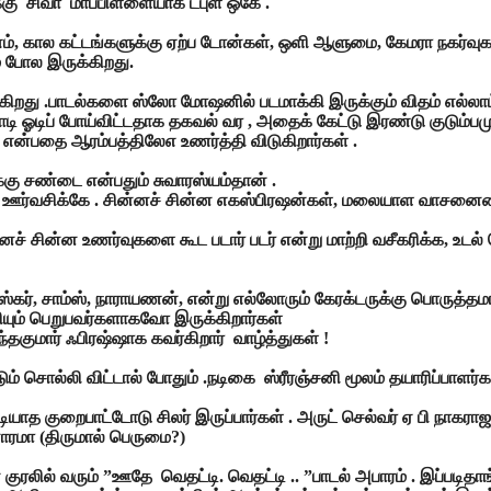
க்கு சிவா மாப்பிள்ளையாக டபுள் ஒகே .
்
, கால கட்டங்களுக்கு ஏற்ப டோன்கள், ஒளி ஆளுமை, கேமரா நகர்வுகள்
் போல இருக்கிறது.
ர்கிறது .பாடல்களை ஸ்லோ மோஷனில் படமாக்கி இருக்கும் விதம் எல்ல
ஓடிப் போய்விட்டதாக தகவல் வர , அதைக் கேட்டு இரண்டு குடும்பமும்
் என்பதை ஆரம்பத்திலேஎ உணர்த்தி விடுகிறார்கள் .
க்கு சண்டை என்பதும் சுவாரஸ்யம்தான் .
முதலிடம் ஊர்வசிக்கே . சின்னச் சின்ன எகஸ்பிரஷன்கள், மலையாள வாசனை
ன்னச் சின்ன உணர்வுகளை கூட படார் படர் என்று மாற்றி வசீகரிக்க, உட
ஸ்கர், சாம்ஸ், நாராயணன், என்று எல்லோரும் கேரக்டருக்கு பொருத்
யும் பெறுபவர்களாகவோ இருக்கிறார்கள்
தகுமார் ஃபிரஷ்ஷாக கவர்கிறார் வாழ்த்துகள் !
் சொல்லி விட்டால் போதும் .நடிகை ஸ்ரீரஞ்சனி மூலம் தயாரிப்பாளர்கள
 குறைபாட்டோடு சிலர் இருப்பார்கள் . அருட் செல்வர் ஏ பி நாகராஜன
மனோரமா (திருமால் பெருமை?)
 குரலில் வரும் ”ஊதே வெதட்டி. வெதட்டி .. ”பாடல் அபாரம் . இப்பட