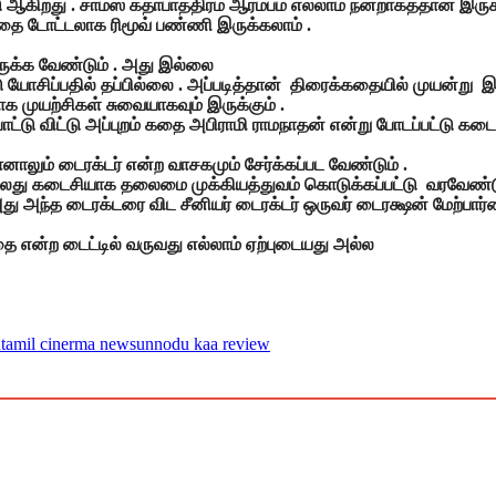
ு ஆகிறது . சாம்ஸ் கதாபாத்திரம் ஆரம்பம் எல்லாம் நன்றாகத்தான் இருக
ை டோட்டலாக ரிமூவ் பண்ணி இருக்கலாம் .
இருக்க வேண்டும் . அது இல்லை
சிப்பதில் தப்பில்லை . அப்படித்தான் திரைக்கதையில் முயன்று இரு
 முயற்சிகள் சுவையாகவும் இருக்கும் .
்டு விட்டு அப்புறம் கதை அபிராமி ராமநாதன் என்று போடப்பட்டு கடைச
ானாலும் டைரக்டர் என்ற வாசகமும் சேர்க்கப்பட வேண்டும் .
ல்லது கடைசியாக தலைமை முக்கியத்துவம் கொடுக்கப்பட்டு வரவேண்டு
அது அந்த டைரக்டரை விட சீனியர் டைரக்டர் ஒருவர் டைரக்ஷன் மேற்பார
ை என்ற டைட்டில் வருவது எல்லாம் ஏற்புடையது அல்ல
u
tamil cinerma news
unnodu kaa review