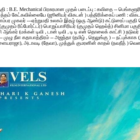
தகுதி : B.E. Mechanical பிரசுரமான முதல் படைப்பு : கவிதை -- பெங்க
 கேட்கவில்லையே (ஜூனியர் விகடன் ) பத்திரிக்கைப் பணி : விகடன் மாண
ிளம்பர முகவர் ---ஏற்றுமதி உலகம் இதழ் (ஒரு ஆண்டு) கட்டுரைப் பகுத
 (குமுதம் ரிப்போர்ட்டர்) பொறுப்பாசிரியர் (குமுதம் ஹெல்த்) சினிமா ப
சி ஆங்கர் (மக்கள் டிவி , டான் டிவி , டி டி என் தொலைக் காட்சி ) நடு
ுழு நீள கதாபாத்திரம் -- அஜந்தா (தமிழ் , தெலுங்கு ) -- நட்புக்காக (இ
ஜா), அடாவடி (தேவா), முத்துக் குமரனின் காதல் (நவநீத் ) வெண்மேகம்