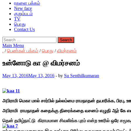
ரகளை பக்கம்
New face
குறும்படம்
TV
பொது
Contact Us
Search
for:
Main Menu
.
/
பெண்கள் பக்கம்
/
பொது
/
விமர்சனம்
உன்னோடு கா @ விமர்சனம்
May 13, 2016
May 13, 2016
-
by
Su Senthilkumaran
அபிராமி மெகா மால் சார்பில் நல்லம்மை ராமநாதன் தயாரிக்க, பிரபு
அபிராமி ராமநாதன் கதைக்கு திரைக்கதை வசனம் எழுதி ஆர் கே என்பவ
தென் தமிழ்நாட்டு கிராமமான சிவலிங்க புரம் என்ற ஊரில் ஒரே சமூ