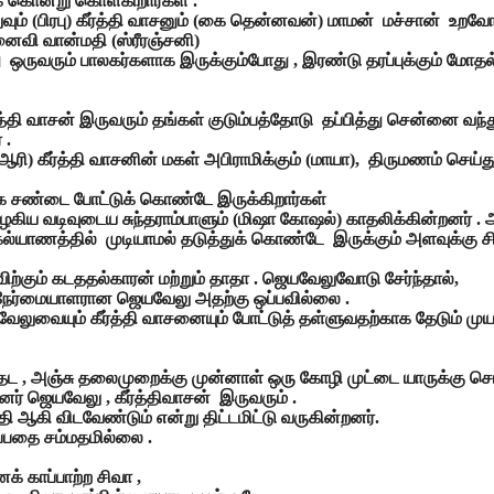
க் கொன்று கொள்கிறார்கள் .
ம் (பிரபு) கீர்த்தி வாசனும் (கை தென்னவன்) மாமன் மச்சான் உறவோட
மனைவி வான்மதி (ஸ்ரீரஞ்சனி)
ு ஒருவரும் பாலகர்களாக இருக்கும்போது , இரண்டு தரப்புக்கும் மோதல்
 வாசன் இருவரும் தங்கள் குடும்பத்தோடு தப்பித்து சென்னை வந்து 
 .
ஆரி) கீர்த்தி வாசனின் மகள் அபிராமிக்கும் (மாயா), திருமணம் செய
ாக சண்டை போட்டுக் கொண்டே இருக்கிறார்கள்
கிய வடிவுடைய சுந்தராம்பாளும் (மிஷா கோஷல்) காதலிக்கின்றனர் . 
் கல்யாணத்தில் முடியாமல் தடுத்துக் கொண்டே இருக்கும் அளவுக்க
ிற்கும் கடததல்காரன் மற்றும் தாதா . ஜெயவேலுவோடு சேர்ந்தால்,
, நேர்மையாளரான ஜெயவேலு அதற்கு ஒப்பவில்லை .
ேலுவையும் கீர்த்தி வாசனையும் போட்டுத் தள்ளுவதற்காக தேடும் முயற
, அஞ்சு தலைமுறைக்கு முன்னாள் ஒரு கோழி முட்டை யாருக்கு சொந்
ர் ஜெயவேலு , கீர்த்திவாசன் இருவரும் .
 ஆகி விடவேண்டும் என்று திட்டமிட்டு வருகின்றனர்.
ப்பதை சம்மதமில்லை .
் காப்பாற்ற சிவா ,