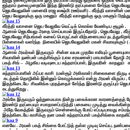
ஐந்து தலைமுறையாக இரு தரப்பாக பிரிந்து ஒருவரை ஒருவர் வெட்டி
ஐந்தாம் தலைமுறையில் இந்த இரண்டு தரப்புகளை சேர்ந்த ஜெயவேலுவு
ஜெயவேலுவின் மனைவி ராஜ லக்ஷ்மி (ஊர்வசி) . கீர்த்தி வாசனின் 
ஜெய வேலுவுக்கு ஒரு மகனும் கீர்த்தி வாசனுக்கு ஒரு மகளும் பிறந்த
கீர்த்தி வாசனை ஜெய வேலுவே வெட்டிக் கொல்ல வேண்டிய சூழல் .
ஆனால் ஜெயவேலு அதை செய்யாமல் இருப்பதோடு , ஜெயவேலு , கீர்த்தி
ஜெயவேலு சிற்பங்கள் கலைப் பொருட்கள் விற்பனையகம் நடத்துகிறார்
பிள்ளைகள் வளர்ந்த நிலையில் ஜெயவேலுவின் மகன் சிவாவுக்கும் ( 
ஆனால் அவர்கள் இருவரும் சின்ன வயசு முதலே எலியும் பூனையும
சிவாவின் நண்பன் பகத்சிங்கும் (பால சரவணன்) மாயாவின் தோழி அழ
பகத் சிங் – அழகிய வடிவுடைய சுந்தராம்பாள், இருவரின் காதலும
சுந்தராம்பாளின் அப்பா காசி (மன்சூர் அலிகான்) சிலைகளை திருடி வ
கடத்தல் தொழிலில் இன்னும் கொழுக்கலாம் என்று அவன் விரும்ப 
இதற்கிடையே சிவலிங்க புரதத்தைச் சேர்ந்த இரண்டு குரூப்பும் ஜெயவ
கடத்துகிறது .
அங்கே இருவரும் ஒற்றுமையாக நின்று பகைக்கான காரணத்தைத் தேட 
இரண்டு தரப்பையும் சமாதானப்படுத்தி பகையை முடித்து வைக்கின்றன
அதே வேகத்தில் இருவரும் சென்னைக்கு போய் எப்படியாவது சம்மந்தி
இதற்கிடையே காசிக்கு தன மகள் சுந்தராம்பாள் பகத்சிங்கை காதலி
எனவே . அவன் பகத் சிங்கை போட்டுத் தள்ள முடிவு செய்ய, நண்பனைக