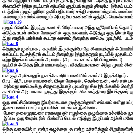
தான் சுந்தராம்பாளை விரும்புவதாக நடிக்கிறான் . அதை நம்பும காசி
சிவாவின் இந்த நடிப்பால் ஏற்படும் குழப்பங்களும் தீர்வுமே இந்தப் படம
படத்தின் முதல் ஹீரோ ஒளிப்பதிவாளர் சக்தி சரவணன்தான். வண்ணம்
எல்லாமும் எல்ல்ல்ல்லாமும் அப்படியே கண்ணில் ஒத்திக் கொள்ளலாம
முதல் பிரேமில் இருந்து கடைசி பிரேம் வரை அந்த ஹீரோயிசம் தொட
எடுத்த உடன் ஸ்லோ மோஷனில் ஒரு கலவரம், அடுத்து ஒரு இளம் ஜோடி 
இது லாஜிக் பார்க்கக் கூடாத வசனம் நிறைந்த காமெடி முயற்சிப் படம
அதற்கும் முன்பாக , கருவில் இருக்கும்போதே சிவாவுக்கும் அபிராமி
ஏகப்பட்ட நட்சத்திரக் கூட்டம் நிறைந்து இருந்தாலும் நடிப்பில் 
ஏற்ற இறக்கம் எல்லாம் அபாரம . (அட வசன உச்சரிப்பில்தாங்க !)
நடிப்பில் அடுத்த இடம் மாயாவுக்கு . வித்தியாசமான அந்த முகம் சி
மன்சூர் அலிகானும் தனக்கே உரிய பாணியில் கலக்கி இருக்கிறார் .
பிரபு , ஆரி, பால சரவணன், மிஷா கோஷல் , தென்னவன் , எஸ் எஸ் பா
அல்லது காமெடிக்கு சிரததையோடு முயன்று சில இடங்களில் வெற்றி
காசியின் அடியாளாக நடித்து இருக்கும் சின்னத்திரை இயக்குனர் நந்
ஒரு காட்சியிலாவது இயற்கையாக நடித்தால்தான் சம்பளம் என்று மட்டும
இசையமைப்பாளர் சத்யாவின் பாடல்கள் இனிமை .
போன தலைமுறவரை ஏதாவது ஓர் எழுத்தை ஒழுங்காக உச்சரிக்க முடியாத
இப்படி ஒரு கேரக்டரில் பின்னிப் பெடல் எடுத்து இருப்பார் ஆச்சி 
அந்த வகையில் ர என்ற எழுத்தை த என்று உச்சரிக்கும் சிறுமிகளின்