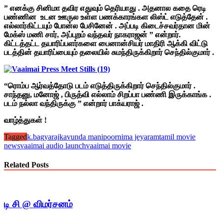
” எனக்கு சினிமா தவிர எதுவும் தெரியாது . அதனால கதை ரெடி
பண்ணின உடன ஊருல உள்ள பணக்காரங்கள லிஸ்ட் எடுத்தேன் .
எல்லார்கிட்டயும் போன்ல பேசினேன் . அப்படி கிடைச்சவர்தான மின்
மேக்ஸ் மணி சார், அப்புறம் வந்தவர் நாகராஜன் ” என்றார்.
கிட்டத்தட்ட தயாரிப்பளர்களை பைனான்சியர் மாதிரி ஆக்கி விட்டு
படத்தின் தயாரிப்பையும் தலையில் சுமந்திருக்கிறார் செந்தில்குமார் .
“ரொம்ப ஆர்வத்தோடு படம் எடுத்திருக்கிறார் செந்தில்குமார் .
சாந்தனு, மனோஜ் , பிருத்வி எல்லாம் சிறப்பா பண்ணி இருக்காங்க .
படம் நல்லா வந்திருக்கு ” என்றார் பாக்யராஜ் .
வாழ்த்துகள் !
Tagged
k.bagyaraj
kavunda mani
poornima jeyaram
tamil movie
news
vaaimai audio launch
vaaimai movie
Related Posts
டி சி @ விமர்சனம்