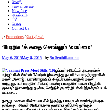
கேலரி
ரகளை பக்கம்
New face
குறும்படம்
TV
பொது
Contact Us
.
/
Promotions
/
செய்திகள்
‘பேரறிவு’க் கதை சொல்லும் ‘வாய்மை’
May 6, 2015
May 6, 2015
-
by
Su Senthilkumaran
ஓப்பன் தியேட்டர் புரடக்ஷன்ஸ்
மற்றும் மின் மேக்ஸ் பிக்சர்ஸ் இணைந்து தயாரிக்க பாரதிராஜாவின்
மகன் மனோஜ் , பாரதிராஜாவின் சிஷ்யர் பாக்யராஜின் மகன்
சாந்தனு, பாக்யராஜின் சிஷ்யர் பாண்டியராஜனின் மகன் பிருத்வி
மூவரும் இணைந்து நடிக்க, செந்தில் குமார் இயக்கி இருக்கும் படம்
வாய்மை .
தனது மகனை சின்ன வயசில் இருந்து பாசமுடன் வளர்க்கும் ஒரு
தாய்க்கு, அவன் அநியாயமாக தவறான தீர்ப்பால் தூக்குத்
தண்டனை கைதியாக்கப் பட்டால் எப்படி இருக்கும் என்பதையும்,