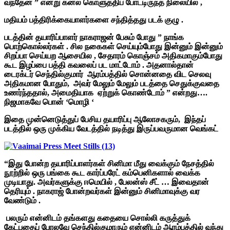
வந்தேன் ” என்று கனல் கொளுத்திப் போட்டிருந்த நிலையில் ,
மதியம் பத்திரிக்கையாளர்களை சந்தித்தது படக் குழு .
படத்தின் தயாரிப்பாளர் நாகராஜன் பேசும் போது ” நாங்க
பொற்கொல்லர்கள் . சில நகைகள் செய்யும்போது இன்னும் இன்னும்
சிறப்பா செய்யற ஆசையில , சேதாரம் கொஞ்சம் அதிகமாகும்போது
கூட இழப்பை பத்தி கவலைப் பட மாட்டோம் . அதனால்தான்
டைரக்டர் செந்தில்குமார் ஆரம்பத்தில் சொன்னதை விட செலவு
அதிகமான போதும், அவர் மேலும் மேலும் படத்தை செதுக்குவதை
உணர்ந்ததால், அமைதியாக ஏற்றுக் கொண்டோம் ” என்றது….
நிஜமாகவே பொன் ‘மொழி ‘
இதை முன்னெடுத்துப் பேசிய தயாரிப்பு ஆலோசகரும், இந்தப்
படத்தில் ஒரு முக்கிய வேடத்தில் நடித்து இருப்பவருமான வெங்கட்
“இது போன்ற தயாரிப்பாளர்கள் சினிமா மீது வைக்கும் நேசத்தில்
நூற்றில் ஒரு பங்கை கூட கார்ப்பரேட் கம்பெனிகளால் வைக்க
முடியாது. அவர்களுக்கு ஈமெயில் , பேலன்ஸ் சீட் … இவைதான்
தெரியும் . நாகராஜ் போன்றவர்கள் இன்னும் சினிமாவுக்கு வர
வேண்டும் .
பலரும் என்னிடம் தங்களது கதையை சொல்லி கருத்துக்
கேட்பதைப் போலவே செந்தில்குமாரும் என்னிடம் ஆரம்பத்தில் வந்து