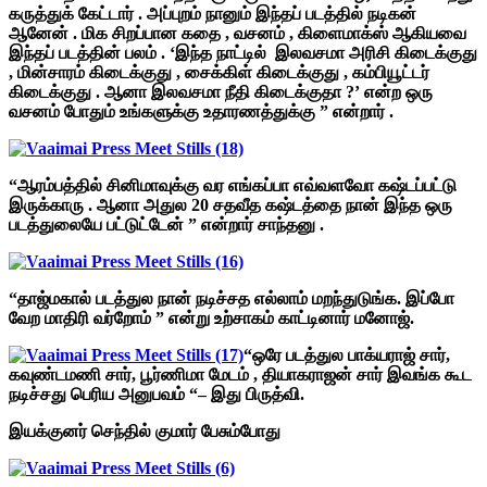
கருத்துக் கேட்டார் . அப்புறம் நானும் இந்தப் படத்தில் நடிகன்
ஆனேன் . மிக சிறப்பான கதை , வசனம் , கிளைமாக்ஸ் ஆகியவை
இந்தப் படத்தின் பலம் . ‘இந்த நாட்டில் இலவசமா அரிசி கிடைக்குது
, மின்சாரம் கிடைக்குது , சைக்கிள் கிடைக்குது , கம்பியூட்டர்
கிடைக்குது . ஆனா இலவசமா நீதி கிடைக்குதா ?’ என்ற ஒரு
வசனம் போதும் உங்களுக்கு உதாரணத்துக்கு ” என்றார் .
“ஆரம்பத்தில் சினிமாவுக்கு வர எங்கப்பா எவ்வளவோ கஷ்டப்பட்டு
இருக்காரு . ஆனா அதுல 20 சதவீத கஷ்டத்தை நான் இந்த ஒரு
படத்துலையே பட்டுட்டேன் ” என்றார் சாந்தனு .
“தாஜ்மகால் படத்துல நான் நடிச்சத எல்லாம் மறந்துடுங்க. இப்போ
வேற மாதிரி வர்றோம் ” என்று உற்சாகம் காட்டினார் மனோஜ்.
“ஒரே படத்துல பாக்யராஜ் சார்,
கவுண்டமணி சார், பூர்ணிமா மேடம் , தியாகராஜன் சார் இவங்க கூட
நடிச்சது பெரிய அனுபவம் “– இது பிருத்வி.
இயக்குனர் செந்தில் குமார் பேசும்போது