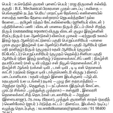
பெயர் : சு.செந்தில் குமரன் புனைப் பெயர் : ராஜ திருமகன் கல்வித்
தகுதி : B.E. Mechanical பிரசுரமான முதல் படைப்பு : கவிதை --
பெங்களூரில் நடந்த 'பெரிய' மாநாட்டில் தேங்காய் எண்ணையில்
சமைத்த உணவே தேவை என்றாராம் ஜெயவர்த்தனே! நல்ல
வேளை..... தமிழன் ரத்தம் கேட்கவில்லையே (ஜூனியர் விகடன் )
பத்திரிக்கைப் பணி : விகடன் மாணவ நிருபர் திட்டம் மிகச் சிறந்த
நிருபர் (outstanding reporter) விருது விகடன் குழும இதழ்களின்
சிறப்பு நிருபர் (பல ஆண்டுகள்) விளம்பர முகவர் ---ஏற்றுமதி உலகம்
இதழ் (ஒரு ஆண்டு) கட்டுரைப் பகுதி பொறுப்பாசிரியர் --மாலை
முரசு குழும இதழ்கள் (பல ஆண்டு) சினிமா பகுதி ஆசிரியர் (தின
மதி நாளிதழ்) நிருபர் (குமுதம்) உதவி ஆசிரியர் (குமுதம்
ரிப்போர்ட்டர்) பொறுப்பாசிரியர் (குமுதம் ஹெல்த்) சினிமா பகுதி
ஆசிரியர் (தின இதழ் நாளிதழ் ) தொலைக்காட்சிப் பணி : நிகழ்ச்சி
தயாரிப்பாளர் (சன் டி வி மற்றும் சன் நியூஸ் தொலைக்காட்சி )
நிகழ்ச்சி ஆங்கர் (மக்கள் டிவி , டான் டிவி , டி டி என் தொலைக்
காட்சி ) நடுவர் (ஜெயா டிவி டாக்குமெண்டரி விருது ) திரைப்
படைப்பாளியாக : உதவி மற்றும் இணை இயக்குனர் --ஆர்.வி.
உதயகுமார் (பல படங்கள்) நடிகர் -- முழு நீள கதாபாத்திரம் --
அஜந்தா (தமிழ் , தெலுங்கு ) -- நட்புக்காக (இரும்புக் கோட்டை
முரட்டு சிங்கம் , முத்துக்கு முத்தாக) -- கஸ்தூரி , இளவரசி
தொலைக்காட்சித் தொடர்கள் பாடலாசிரியர் -- அஜந்தா
(இளையராஜா), அடாவடி (தேவா), முத்துக் குமரனின் காதல் (நவநீத்
) வெண்மேகம் (ஜாபர் ) அடுத்த கட்டம் : திரைப்பட இயக்கம் /நடிப்பு /
எழுத்து தொடர்புக்கு : su.senthilkumaran@gmail.com / 91 98400
76462