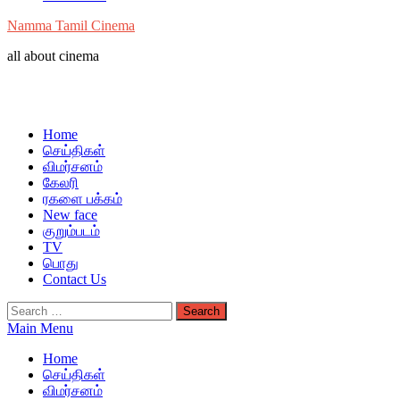
Namma Tamil Cinema
all about cinema
Home
செய்திகள்
விமர்சனம்
கேலரி
ரகளை பக்கம்
New face
குறும்படம்
TV
பொது
Contact Us
Search
for:
Main Menu
Home
செய்திகள்
விமர்சனம்