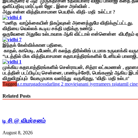
இயக்குனர் ஏ ஆர் முருகதாசின் உதவியாளர் விஜய் பாலாஜி கதை தி
ஒளிப்பதிவு மார்ட்டின் ஜோ . இசை அஸ்வின் .
அது என்ன வித்தியாசமான பெயரில். விதி- மதி உல்ட்டா ?
“மனித வாழ்க்கையின் நிகழ்வுகள் அனைத்துமே விதிக்குட்பட்டது.
விதியை வெல்லக் கூடிய சக்தி மதிக்கு உண்டு .
ஒருவேளை அதுவே உல்டாவாக ஆகி விட்டால் என்னென்ன விபரீதம் ஏற்
இந்தக் கேள்விக்கான பதிலை,
காதல், காமெடி, ஃபேண்டசி கலந்த திரில்லிங் படமாக உருவாக்கி வருக
“படத்தில் மிக வித்தியாசமான கதாபாத்திரங்களில் டேனியல் பாலாஜி
முக்கிய கதாபாத்திரங்களில் சென்ராயன், சித்ரா லட்சுமணன் , ஞானச
படத்தின் படப்பிடிப்பு சென்னை, பாண்டிச்சேரி, பெங்களூர் ஆகிய இடங
விறுவிறுப்பும் வேகமுமாக வளர்ந்து வருகிறது, ‘விதி- மதி உல்டா’
Tagged
a.r.murugadoss
darling 2 movie
janani iyer
ramees raja
tamil cin
Related Posts
டி சி @ விமர்சனம்
August 8, 2026