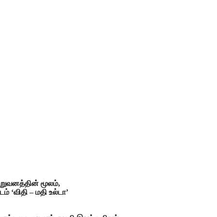
ிறுவனத்தின் மூலம்,
் ‘விதி – மதி உல்டா’