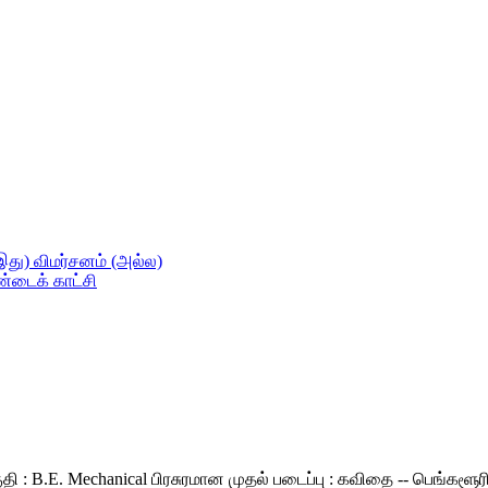
து) விமர்சனம் (அல்ல)
ண்டைக் காட்சி
தகுதி : B.E. Mechanical பிரசுரமான முதல் படைப்பு : கவிதை -- பெங்க