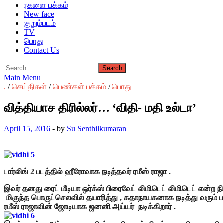
ரகளை பக்கம்
New face
குறும்படம்
TV
பொது
Contact Us
Search
for:
Main Menu
.
/
செய்திகள்
/
பெண்கள் பக்கம்
/
பொது
வித்தியாச திரில்லர்… ‘விதி- மதி உல்டா’
April 15, 2016
-
by
Su Senthilkumaran
டார்லிங் 2 படத்தில் ஹீரோவாக நடித்தவர் ரமீஸ் ராஜா .
இவர் தனது ரைட் மீடியா ஒர்க்ஸ் பிரைவேட் லிமிடெட் லிமிடெட் என்ற ந
மிகுந்த பொருட்செலவில் தயாரித்து , கதாநாயகனாக நடித்து வரும் படம
ரமீஸ் ராஜாவின் ஜோடியாக ஜனனி அய்யர் நடிக்கிறார் .