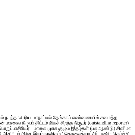
ளூரில் நடந்த 'பெரிய' மாநாட்டில் தேங்காய் எண்ணையில் சமைத்த
வ நிருபர் திட்டம் மிகச் சிறந்த நிருபர் (outstanding reporter)
ி பொறுப்பாசிரியர் --மாலை முரசு குழும இதழ்கள் (பல ஆண்டு) சினிமா
குதி ஆசிரியர் (தின இதழ் நாளிதழ் ) தொலைக்காட்சிப் பணி : நிகழ்ச்சி