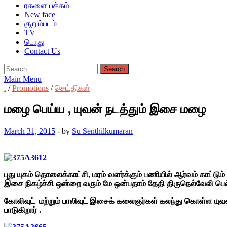
ரகளை பக்கம்
New face
குறும்படம்
TV
பொது
Contact Us
Search
for:
Main Menu
.
/
Promotions
/
செய்திகள்
மழை பெய்ய , யுவன் நடத்தும் இசை மழை
March 31, 2015
-
by
Su Senthilkumaran
புது யுகம் தொலைக்காட்சி, மரம் வளர்க்கும் பணியில் ஆர்வம் காட்டும
இசை நிகழ்ச்சி ஒன்றை வரும் மே ஒன்பதாம் தேதி திருநெல்வேலி பெல
கோலிவுட் மற்றும் பாலிவுட் இசைக் கலைஞர்கள் கலந்து கொள்ள ய
பாடுகிறார் .