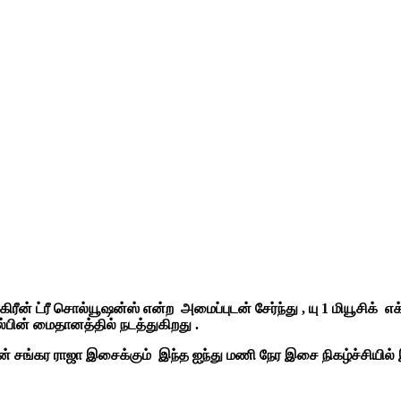
் கிரீன் ட்ரீ சொல்யூஷன்ஸ் என்ற அமைப்புடன் சேர்ந்து , யு 1 மியூசிக
்பின் மைதானத்தில் நடத்துகிறது .
ுவன் சங்கர ராஜா இசைக்கும் இந்த ஐந்து மணி நேர இசை நிகழ்ச்ச