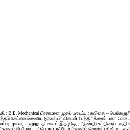
தகுதி : B.E. Mechanical பிரசுரமான முதல் படைப்பு : கவிதை -- பெங்க
 கேட்கவில்லையே (ஜூனியர் விகடன் ) பத்திரிக்கைப் பணி : விகடன் மாண
ிளம்பர முகவர் ---ஏற்றுமதி உலகம் இதழ் (ஒரு ஆண்டு) கட்டுரைப் பகுத
 (குமுதம் ரிப்போர்ட்டர்) பொறுப்பாசிரியர் (குமுதம் ஹெல்த்) சினிமா ப