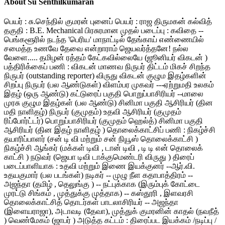
About Su Senthilkumaran
பெயர் : சு.செந்தில் குமரன் புனைப் பெயர் : ராஜ திருமகன் கல்வித்
தகுதி : B.E. Mechanical பிரசுரமான முதல் படைப்பு : கவிதை --
பெங்களூரில் நடந்த 'பெரிய' மாநாட்டில் தேங்காய் எண்ணையில்
சமைத்த உணவே தேவை என்றாராம் ஜெயவர்த்தனே! நல்ல
வேளை..... தமிழன் ரத்தம் கேட்கவில்லையே (ஜூனியர் விகடன் )
பத்திரிக்கைப் பணி : விகடன் மாணவ நிருபர் திட்டம் மிகச் சிறந்த
நிருபர் (outstanding reporter) விருது விகடன் குழும இதழ்களின்
சிறப்பு நிருபர் (பல ஆண்டுகள்) விளம்பர முகவர் ---ஏற்றுமதி உலகம்
இதழ் (ஒரு ஆண்டு) கட்டுரைப் பகுதி பொறுப்பாசிரியர் --மாலை
முரசு குழும இதழ்கள் (பல ஆண்டு) சினிமா பகுதி ஆசிரியர் (தின
மதி நாளிதழ்) நிருபர் (குமுதம்) உதவி ஆசிரியர் (குமுதம்
ரிப்போர்ட்டர்) பொறுப்பாசிரியர் (குமுதம் ஹெல்த்) சினிமா பகுதி
ஆசிரியர் (தின இதழ் நாளிதழ் ) தொலைக்காட்சிப் பணி : நிகழ்ச்சி
தயாரிப்பாளர் (சன் டி வி மற்றும் சன் நியூஸ் தொலைக்காட்சி )
நிகழ்ச்சி ஆங்கர் (மக்கள் டிவி , டான் டிவி , டி டி என் தொலைக்
காட்சி ) நடுவர் (ஜெயா டிவி டாக்குமெண்டரி விருது ) திரைப்
படைப்பாளியாக : உதவி மற்றும் இணை இயக்குனர் --ஆர்.வி.
உதயகுமார் (பல படங்கள்) நடிகர் -- முழு நீள கதாபாத்திரம் --
அஜந்தா (தமிழ் , தெலுங்கு ) -- நட்புக்காக (இரும்புக் கோட்டை
முரட்டு சிங்கம் , முத்துக்கு முத்தாக) -- கஸ்தூரி , இளவரசி
தொலைக்காட்சித் தொடர்கள் பாடலாசிரியர் -- அஜந்தா
(இளையராஜா), அடாவடி (தேவா), முத்துக் குமரனின் காதல் (நவநீத்
) வெண்மேகம் (ஜாபர் ) அடுத்த கட்டம் : திரைப்பட இயக்கம் /நடிப்பு /