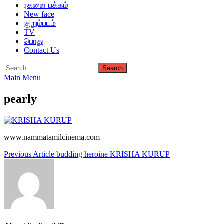
ரகளை பக்கம்
New face
குறும்படம்
TV
பொது
Contact Us
Search
for:
Main Menu
pearly
www.nammatamilcinema.com
Post
Previous Article
budding heroine KRISHA KURUP
navigation