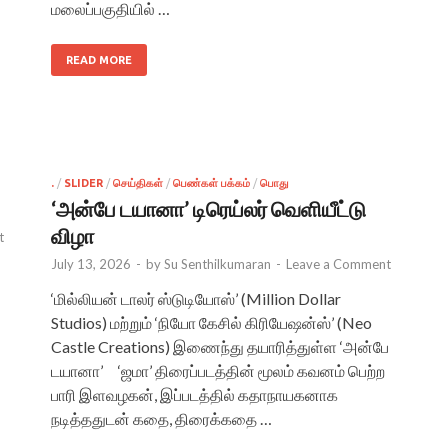
மலைப்பகுதியில் …
READ MORE
.
/
SLIDER
/
செய்திகள்
/
பெண்கள் பக்கம்
/
பொது
‘அன்பே டயானா’ டிரெய்லர் வெளியீட்டு
விழா
t
July 13, 2026
-
by
Su Senthilkumaran
-
Leave a Comment
‘மில்லியன் டாலர் ஸ்டுடியோஸ்’ (Million Dollar
Studios) மற்றும் ‘நியோ கேசில் கிரியேஷன்ஸ்’ (Neo
Castle Creations) இணைந்து தயாரித்துள்ள ‘அன்பே
டயானா’ ‘ஜமா’ திரைப்படத்தின் மூலம் கவனம் பெற்ற
பாரி இளவழகன், இப்படத்தில் கதாநாயகனாக
நடித்ததுடன் கதை, திரைக்கதை …