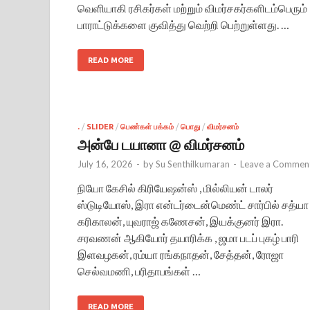
வெளியாகி ரசிகர்கள் மற்றும் விமர்சகர்களிடம்பெரும்
பாராட்டுக்களை குவித்து வெற்றி பெற்றுள்ளது. …
READ MORE
.
/
SLIDER
/
பெண்கள் பக்கம்
/
பொது
/
விமர்சனம்
அன்பே டயானா @ விமர்சனம்
July 16, 2026
-
by
Su Senthilkumaran
-
Leave a Commen
நியோ கேசில் கிரியேஷன்ஸ் , மில்லியன் டாலர்
ஸ்டுடியோஸ், இரா என்டர்டைன்மெண்ட் சார்பில் சத்யா
கரிகாலன், யுவராஜ் கணேசன், இயக்குனர் இரா.
சரவணன் ஆகியோர் தயாரிக்க , ஜமா படப் புகழ் பாரி
இளவழகன், ரம்யா ரங்கநாதன், சேத்தன், ரோஜா
செல்வமணி, பரிதாபங்கள் …
READ MORE