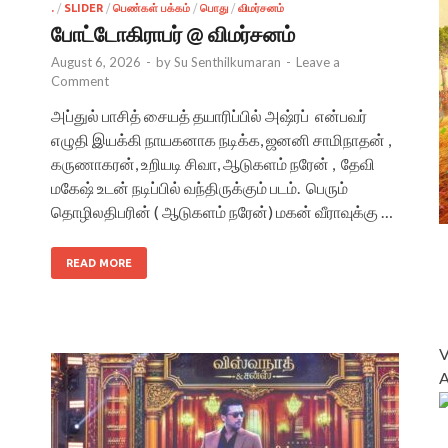
.
/
SLIDER
/
பெண்கள் பக்கம்
/
பொது
/
விமர்சனம்
போட்டோகிராபர் @ விமர்சனம்
August 6, 2026
-
by
Su Senthilkumaran
-
Leave a
Comment
அப்துல் பாசித் சையத் தயாரிப்பில் அஷ்ரப் என்பவர்
எழுதி இயக்கி நாயகனாக நடிக்க, ஜனனி சாமிநாதன் ,
கருணாகரன், உறியடி சிவா, ஆடுகளம் நரேன் , தேவி
மகேஷ் உடன் நடிப்பில் வந்திருக்கும் படம். பெரும்
தொழிலதிபரின் ( ஆடுகளம் நரேன்) மகன் வீராவுக்கு …
READ MORE