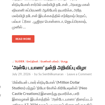
ஸ்டுடியோஸ் சார்பில் மலர்விழி நடேசன் , அவரது மகள்
ஷிவானி சுப்பிரமணி ஆகியோர் தயாரிக்க, அதே
மலர்விழி நடேசன் இயக்ககத்தில் சந்தோஷ் பிரதாப்,
பவ்யா ட்ரிகா , பூஜிதா பொன்னாடா, ஜெயப்பிரகாஷ்,
முனீஸ் …
READ MORE
.
/
SLIDER
/
செய்திகள்
/
பெண்கள் பக்கம்
/
பொது
‘அன்பே டயானா’ நன்றி அறிவிப்பு விழா
July 29, 2026
-
by
Su Senthilkumaran
-
Leave a Comment
‘மில்லியன் டாலர் ஸ்டுடியோஸ்’ (Million Dollar
t
Studios) மற்றும் ‘நியோ கேசில் கிரியேஷன்ஸ்’ (Neo
Castle Creations) இணைந்து தயாரிக்க, பாரி
்
இளவழகன் இயக்கத்தில் ‘அன்பே டயானா’ திரைப்படம்
ஜூலை 17, 2026 உலகம் முழுவதும் திரையரங்குகளில்