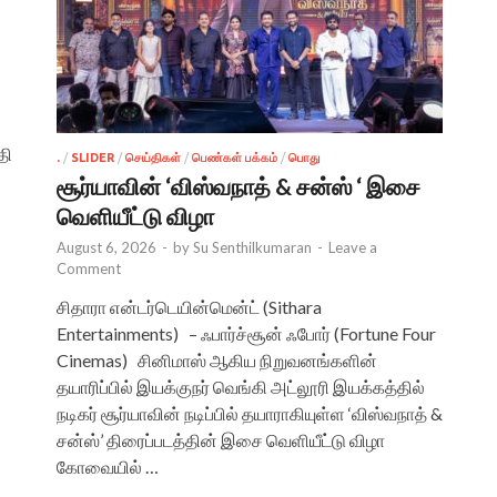
தி
.
/
SLIDER
/
செய்திகள்
/
பெண்கள் பக்கம்
/
பொது
சூர்யாவின் ‘விஸ்வநாத் & சன்ஸ் ‘ இசை
வெளியீட்டு விழா
August 6, 2026
-
by
Su Senthilkumaran
-
Leave a
Comment
சிதாரா என்டர்டெயின்மென்ட் (Sithara
Entertainments) – ஃபார்ச்சூன் ஃபோர் (Fortune Four
Cinemas) சினிமாஸ் ஆகிய நிறுவனங்களின்
தயாரிப்பில் இயக்குநர் வெங்கி அட்லூரி இயக்கத்தில்
நடிகர் சூர்யாவின் நடிப்பில் தயாராகியுள்ள ‘விஸ்வநாத் &
சன்ஸ்’ திரைப்படத்தின் இசை வெளியீட்டு விழா
கோவையில் …