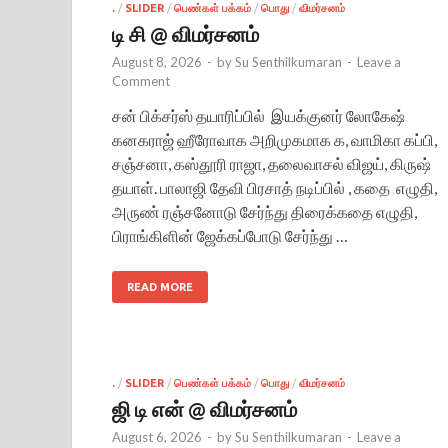
.
/
SLIDER
/
பெண்கள் பக்கம்
/
பொது
/
விமர்சனம்
டி சி @ விமர்சனம்
August 8, 2026
-
by
Su Senthilkumaran
-
Leave a
Comment
சன் பிக்சர்ஸ் தயாரிப்பில் இயக்குனர் லோகேஷ்
கனகராஜ் ஹீரோவாக அறிமுகமாக க, வாமிகா கப்பி,
சஞ்சனா, கஸ்தூரி ராஜா, தலைவாசல் விஜய், கிருஷ்
தயாள். பாலாஜி தேவி பிரசாத் நடிப்பில் , கதை எழுதி,
அருண் ரஞ்சனோடு சேர்ந்து திரைக்கதை எழுதி,
பிராங்கிளின் ஜேக்கப்போடு சேர்ந்து …
READ MORE
.
/
SLIDER
/
பெண்கள் பக்கம்
/
பொது
/
விமர்சனம்
ஜி டி என் @ விமர்சனம்
August 6, 2026
-
by
Su Senthilkumaran
-
Leave a