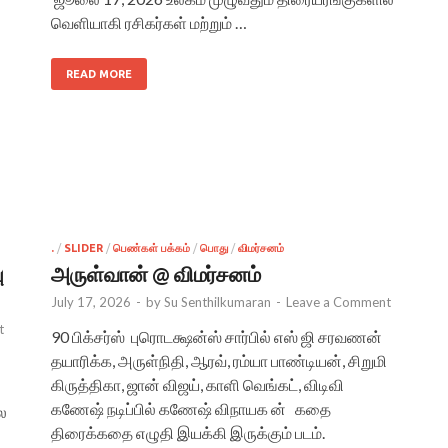
வெளியாகி ரசிகர்கள் மற்றும் …
READ MORE
.
/
SLIDER
/
பெண்கள் பக்கம்
/
பொது
/
விமர்சனம்
ு
அருள்வான் @ விமர்சனம்
July 17, 2026
-
by
Su Senthilkumaran
-
Leave a Comment
t
90 பிக்சர்ஸ் புரொடக்ஷன்ஸ் சார்பில் எஸ் ஜி சரவணன்
தயாரிக்க, அருள்நிதி, ஆரவ், ரம்யா பாண்டியன், சிறுமி
கிருத்திகா, ஜான் விஜய், காளி வெங்கட், விடிவி
கணேஷ் நடிப்பில் கணேஷ் விநாயக ன் கதை
ை
திரைக்கதை எழுதி இயக்கி இருக்கும் படம்.