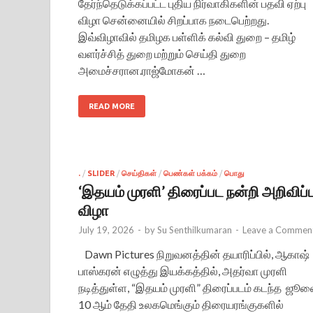
தேர்ந்தெடுக்கப்பட்ட புதிய நிர்வாகிகளின் பதவி ஏற்பு
விழா சென்னையில் சிறப்பாக நடைபெற்றது.
இவ்விழாவில் தமிழக பள்ளிக் கல்வி துறை – தமிழ்
வளர்ச்சித் துறை மற்றும் செய்தி துறை
அமைச்சரான.ராஜ்மோகன் …
READ MORE
.
/
SLIDER
/
செய்திகள்
/
பெண்கள் பக்கம்
/
பொது
‘இதயம் முரளி’ திரைப்பட நன்றி அறிவிப்ப
விழா
July 19, 2026
-
by
Su Senthilkumaran
-
Leave a Commen
Dawn Pictures நிறுவனத்தின் தயாரிப்பில், ஆகாஷ்
பாஸ்கரன் எழுத்து இயக்கத்தில், அதர்வா முரளி
நடித்துள்ள, “இதயம் முரளி” திரைப்படம் கடந்த ஜூல
10 ஆம் தேதி உலகமெங்கும் திரையரங்குகளில்