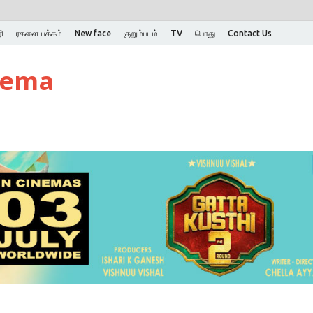
ி
ரகளை பக்கம்
New face
குறும்படம்
TV
பொது
Contact Us
nema