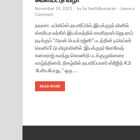
November 19, 2023
-
by
Su Senthilkumaran
-
Leave a
Comment
நவரசா ஃபிலிம்ஸ் தயாரிப்பில், இயக்குநர் வினில்
ஸ்கரியா வர்கீஸ் இயக்கத்தில் காளிதாஸ் ஜெயராம்
நடிக்கும் “அவள் பெயர் ரஜ்னி” படத்தின் டிரெய்லர்
வெளியீட்டு விழாவினில் இயக்குநர் லோகேஷ்
கனகராஜ் கலந்து கொண்டு படக்குழுவினரை
வாழ்த்தினார். நிகழ்வில் தயாரிப்பாளர் ஸ்ரீஜித் K.S
பேசியபோது, ” ஒரு …
READ MORE