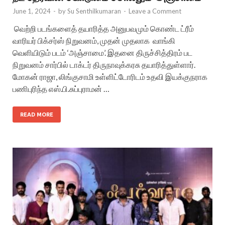
June 1, 2024
-
by
Su Senthilkumaran
-
Leave a Comment
வெற்றி படங்களைத் தயாரித்த அனுபவமும் கொண்ட ட்ரீம்
வாரியர் பிக்சர்ஸ் நிறுவனம், முதன் முதலாக வாங்கி
வெளியிடும் படம் ‘அஞ்சாமை’. இதனை திருச்சித்திரம் பட
நிறுவனம் சார்பில் டாக்டர் திருநாவுக்கரசு தயாரித்துள்ளார்.
மோகன் ராஜா, லிங்குசாமி உள்ளிட்டோரிடம் உதவி இயக்குநராக
பணிபுரிந்த எஸ்.பி.சுப்புராமன் …
READ MORE