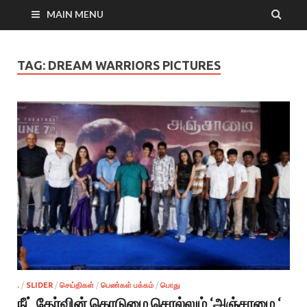
MAIN MENU
TAG:
DREAM WARRIORS PICTURES
.
/
SLIDER
/
செய்திகள்
/
பெண்கள் பக்கம்
/
பொது
நீட் தேர்வின் கொடுமை சொல்லும் ‘அஞ்சாமை ‘