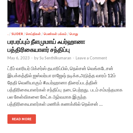
.
/
SLIDER
/
செய்திகள்
/
பெண்கள் பக்கம்
/
பொது
பரபரப்பும் நீளமுமாய் ஃபர்ஹானா
பத்திரிகையாளர் சந்திப்பு
May 6, 2023
-
by
Su Senthilkumaran
-
Leave a Comment
ட்ரீம் வாரியர் பிக்சர்ஸ் தயாரிப்பில், நெல்சன் வெங்கடேசன்
இயக்கத்தில் ஐஸ்வர்யா ராஜேஷ் நடிக்க,அடுத்த வாரம் 12ம்
தேதி வெளியாகும் #ஃபர்ஹானா திரைப்படத்தின்
பத்திரிகையாளர்கள் சந்திப்பு நடைபெற்றது. படம் சம்மந்தமாக
பல கேள்விகளை கேட்க ஆர்வமாக இருந்த
பத்திரிகையாளர்கள் மணிக் கணக்கில் நெல்சன் …
READ MORE