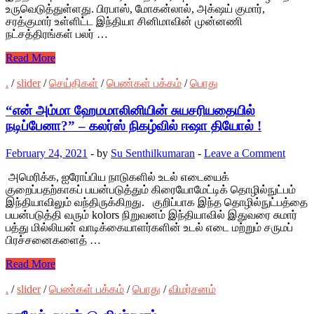
உருவெடுத்துள்ளது. பிரபாஸ், மோகன்லால், அக்‌ஷய் குமார்,
சரத்குமார் உள்ளிட்ட இந்தியா சினிமாவின் முன்னணி
நட்சத்திரங்கள் பலர் …
Read More
.
/
slider
/
செய்திகள்
/
பெண்கள் பக்கம்
/
பொது
“என் அம்மா ஹேமமாலினியின் சுயசரியதையில்
நடிப்பேனா?” – கலர்ஸ் நிகழ்வில் ஈஷா தியோல் !
February 24, 2021
-
by
Su Senthilkumaran
-
Leave a Comment
அமெரிக்க, ஐரோப்பிய நாடுகளில் உடல் எடையைக்
குறைப்பதற்காகப் பயன்படுத்தும் கிரையோமேட்டிக் தொழில்நுட்பம்
இந்தியாவிலும் வந்திருக்கிறது. குறிப்பாக இந்த தொழில்நுட்பத்தை
பயன்படுத்தி வரும் kolors நிறுவனம் இந்தியாவில் இதுவரை சுமார்
பத்து மில்லியன் வாடிக்கையாளர்களின் உடல் எடை மற்றும் சருமப்
பிரச்சனைகளைத் …
Read More
.
/
slider
/
பெண்கள் பக்கம்
/
பொது
/
விமர்சனம்