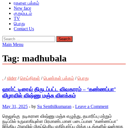
ரகளை பக்கம்
New face
குறும்படம்
TV
பொது
Contact Us
Search
for:
Main Menu
Tag:
madhubala
.
/
slider
/
செய்திகள்
/
பெண்கள் பக்கம்
/
பொது
ஹார்ட் டிரைவ் திருடப்பட்ட விவகாரம் – ‘கண்ணப்பா’
விழாவில் விஷ்ணு மஞ்சு விளக்கம்
May 31, 2025
-
by
Su Senthilkumaran
-
Leave a Comment
தெலுங்கு நடிகரான விஷ்ணு மஞ்சு எழுத்து, தயாரிப்பு மற்றும்
நடிப்பில் உருவாகியுள்ள பிரமாண்டமான படைப்பான ‘கண்ணப்பா’
இந்திய அளவில் மிகப்பெரிய எதிர்பார்ப்பு மிக்க படங்களில் ஒன்றாக