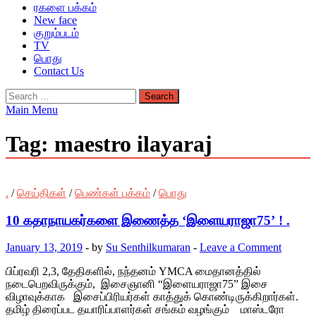
ரகளை பக்கம்
New face
குறும்படம்
TV
பொது
Contact Us
Search
for:
Main Menu
Tag:
maestro ilayaraj
.
/
செய்திகள்
/
பெண்கள் பக்கம்
/
பொது
10 கதாநாயகர்களை இணைத்த ‘இளையராஜா75’ ! .
January 13, 2019
-
by
Su Senthilkumaran
-
Leave a Comment
பிப்ரவரி 2,3, தேதிகளில், நந்தனம் YMCA மைதானத்தில்
நடைபெறவிருக்கும், இசைஞானி “இளையராஜா75” இசை
விழாவுக்காக இசைப்பிரியர்கள் காத்துக் கொண்டிருக்கிறார்கள்.
தமிழ் திரைப்பட தயாரிப்பாளர்கள் சங்கம் வழங்கும் மாஸ்டரோ