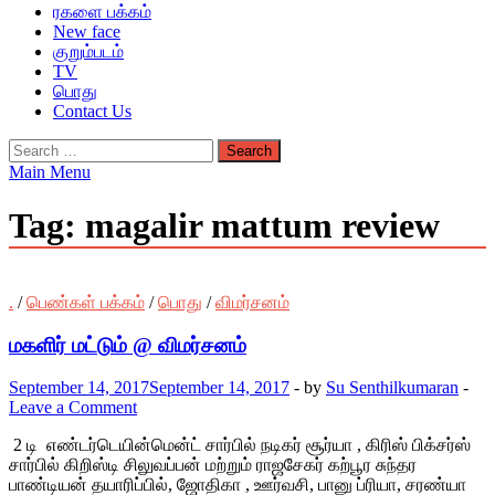
ரகளை பக்கம்
New face
குறும்படம்
TV
பொது
Contact Us
Search
for:
Main Menu
Tag:
magalir mattum review
.
/
பெண்கள் பக்கம்
/
பொது
/
விமர்சனம்
மகளிர் மட்டும் @ விமர்சனம்
September 14, 2017
September 14, 2017
-
by
Su Senthilkumaran
-
Leave a Comment
2 டி எண்டர்டெயின்மென்ட் சார்பில் நடிகர் சூர்யா , கிரிஸ் பிக்சர்ஸ்
சார்பில் கிறிஸ்டி சிலுவப்பன் மற்றும் ராஜசேகர் கற்பூர சுந்தர
பாண்டியன் தயாரிப்பில், ஜோதிகா , ஊர்வசி, பானு ப்ரியா, சரண்யா