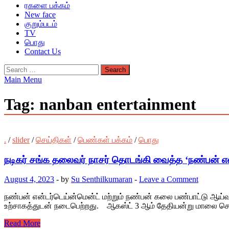
ரகளை பக்கம்
New face
குறும்படம்
TV
பொது
Contact Us
Search
for:
Main Menu
Tag:
nanban entertainment
.
/
slider
/
செய்திகள்
/
பெண்கள் பக்கம்
/
பொது
நடிகர் சங்க தலைவர் நாசர் தொடங்கி வைத்த ‘நண்பன் என
August 4, 2023
-
by
Su Senthilkumaran
-
Leave a Comment
நண்பன் என்டர்டெய்ன்மென்ட் மற்றும் நண்பன் கலை பண்பாட்டு ஆய்வ
உற்சாகத்துடன் நடைபெற்றது. ஆகஸ்ட் 3 ஆம் தேதியன்று மாலை 
Read More