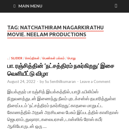
MAIN MENU
TAG:
NATCHATHIRAM NAGARKIRATHU
MOVIE. NEELAM PRODUCTIONS
.
/
SLIDER
/
செய்திகள்
/
பெண்கள் பக்கம்
/
பொது
பா. ரஞ்சித்தின் ‘நட்சத்திரம் நகர்கிறது’ இசை
வெளியீட்டு விழா
August 24, 2022
-
by
Su Senthilkumaran
-
Leave a Comment
இயக்குநர் பா ரஞ்சித் இயக்கத்தில், யாழி ஃபிலிம்ஸ்
நிறுவனத்துடன் இணைந்து நீலம் புரடக்சன்ஸ் தயாரித்துள்ள
திரைப்படம் ‘நட்சத்திரம் நகர்கிறது’. காதலை மாறுபட்ட
கோணத்தில் அதன் அரசியலை பேசும் இப்படத்தில் காளிதாஸ்
ஜெயராம், துஷாரா, கலையரசன், டான்ஸிங் ரோஸ் கபீர்
ஆகியோருடன் ஒரு …