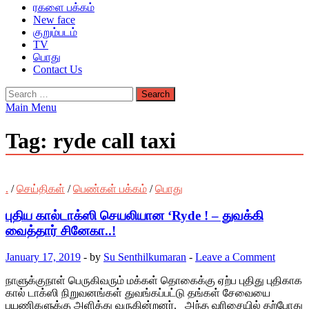
ரகளை பக்கம்
New face
குறும்படம்
TV
பொது
Contact Us
Search
for:
Main Menu
Tag:
ryde call taxi
.
/
செய்திகள்
/
பெண்கள் பக்கம்
/
பொது
புதிய கால்டாக்ஸி செயலியான ‘Ryde ! – துவக்கி
வைத்தார் சினேகா..!
January 17, 2019
-
by
Su Senthilkumaran
-
Leave a Comment
நாளுக்குநாள் பெருகிவரும் மக்கள் தொகைக்கு ஏற்ப புதிது புதிகாக
கால் டாக்ஸி நிறுவனங்கள் துவங்கப்பட்டு தங்கள் சேவையை
பயணிகளுக்கு அளித்து வருகின்றனர். அந்த வரிசையில் தற்போது