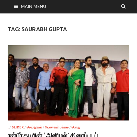
MAIN MENU
TAG:
SAURABH GUPTA
.
/
SLIDER
/
செய்திகள்
/
பெண்கள் பக்கம்
/
பொது
ரன்பீர் கபூரின் ‘ அனிமல்’ திரைப்படப்