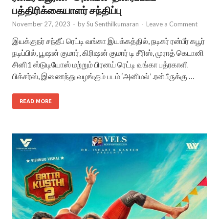
பத்திரிக்கையாளர் சந்திப்பு
November 27, 2023
-
by
Su Senthilkumaran
-
Leave a Comment
இயக்குநர் சந்தீப் ரெட்டி வங்கா இயக்கத்தில், நடிகர் ரன்பீர் கபூர்
நடிப்பில், பூஷன் குமார், கிரிஷன் குமார் டி சீரிஸ், முராத் கெடானி
சினி1 ஸ்டுடியோஸ் மற்றும் பிரனய் ரெட்டி வங்கா பத்ரகாளி
பிக்சர்ஸ், இணைந்து வழங்கும் படம் ‘அனிமல்’ .ரன்பீருக்கு …
READ MORE