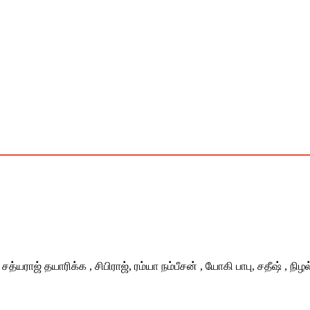
ி சத்யராஜ் தயாரிக்க , சிபிராஜ், ரம்யா நம்பீசன் , யோகி பாபு, சதீஷ் , 