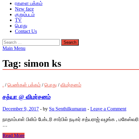
ரகளை பக்கம்
New face
குறும்படம்
TV
பொது
Contact Us
Search
for:
Main Menu
Tag:
simon ks
.
/
பெண்கள் பக்கம்
/
பொது
/
விமர்சனம்
சத்யா @ விமர்சனம்
December 9, 2017
-
by
Su Senthilkumaran
-
Leave a Comment
நாதாம்பாள் பிலிம் பேக்டரி சார்பில் நடிகர் சத்யராஜ் வழங்க , மகேஸ்வர
…
Read More