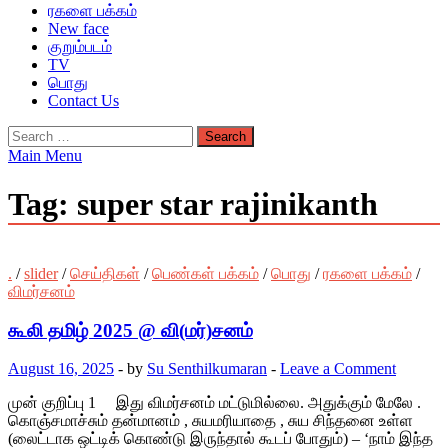
ரகளை பக்கம்
New face
குறும்படம்
TV
பொது
Contact Us
Search
for:
Main Menu
Tag:
super star rajinikanth
.
/
slider
/
செய்திகள்
/
பெண்கள் பக்கம்
/
பொது
/
ரகளை பக்கம்
/
விமர்சனம்
கூலி தமிழ் 2025 @ வி(மர்)சனம்
August 16, 2025
-
by
Su Senthilkumaran
-
Leave a Comment
முன் குறிப்பு 1 இது விமர்சனம் மட்டுமில்லை. அதுக்கும் மேலே .
கொஞ்சமாச்சும் தன்மானம் , சுயமரியாதை , சுய சிந்தனை உள்ள
(லைட்டாக ஒட்டிக் கொண்டு இருந்தால் கூடப் போதும்) – ‘நாம் இந்த