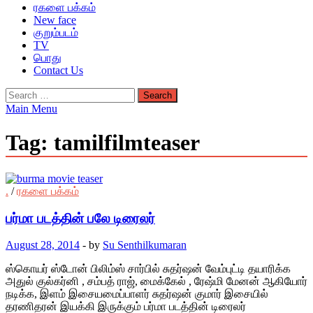
ரகளை பக்கம்
New face
குறும்படம்
TV
பொது
Contact Us
Search
for:
Main Menu
Tag:
tamilfilmteaser
.
/
ரகளை பக்கம்
பர்மா படத்தின் பலே டிரைலர்
August 28, 2014
-
by
Su Senthilkumaran
ஸ்கொயர் ஸ்டோன் பிலிம்ஸ் சார்பில் சுதர்ஷன் வேம்புட்டி தயாரிக்க
அதுல் குல்கர்னி , சம்பத் ராஜ், மைக்கேல் , ரேஷ்மி மேனன் ஆகியோர்
நடிக்க, இளம் இசையமைப்பாளர் சுதர்ஷன் குமார் இசையில்
தரணிதரன் இயக்கி இருக்கும் பர்மா படத்தின் டிரைலர்