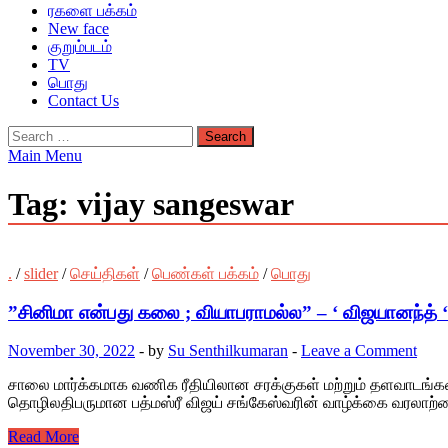
ரகளை பக்கம்
New face
குறும்படம்
TV
பொது
Contact Us
Search
for:
Main Menu
Tag:
vijay sangeswar
.
/
slider
/
செய்திகள்
/
பெண்கள் பக்கம்
/
பொது
”சினிமா என்பது கலை ; வியாபராமல்ல” – ‘ விஜயானந்த் 
November 30, 2022
-
by
Su Senthilkumaran
-
Leave a Comment
சாலை மார்க்கமாக வணிக ரீதியிலான சரக்குகள் மற்றும் தளவாடங்
தொழிலதிபருமான பத்மஸ்ரீ விஜய் சங்கேஸ்வரின் வாழ்க்கை வரலாற்றை
Read More