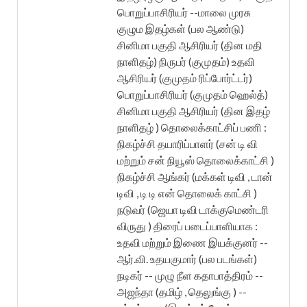
பொறுப்பாசிரியர் --மாலை முரசு
குழும இதழ்கள் (பல ஆண்டு)
சினிமா பகுதி ஆசிரியர் (தின மதி
நாளிதழ்) நிருபர் (குமுதம்) உதவி
ஆசிரியர் (குமுதம் ரிப்போர்ட்டர்)
பொறுப்பாசிரியர் (குமுதம் ஹெல்த்)
சினிமா பகுதி ஆசிரியர் (தின இதழ்
நாளிதழ் ) தொலைக்காட்சிப் பணி :
நிகழ்ச்சி தயாரிப்பாளர் (சன் டி வி
மற்றும் சன் நியூஸ் தொலைக்காட்சி )
நிகழ்ச்சி ஆங்கர் (மக்கள் டிவி , டான்
டிவி , டி டி என் தொலைக் காட்சி )
நடுவர் (ஜெயா டிவி டாக்குமெண்டரி
விருது ) திரைப் படைப்பாளியாக :
உதவி மற்றும் இணை இயக்குனர் --
ஆர்.வி. உதயகுமார் (பல படங்கள்)
நடிகர் -- முழு நீள கதாபாத்திரம் --
அஜந்தா (தமிழ் , தெலுங்கு ) --