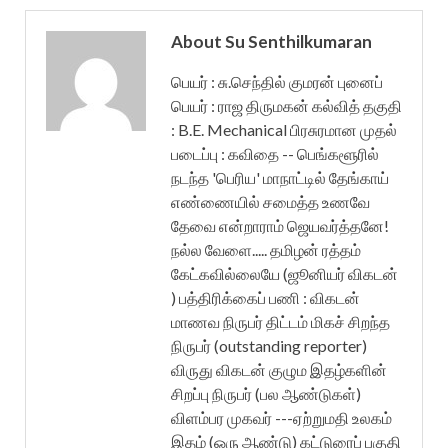
About Su Senthilkumaran
பெயர் : சு.செந்தில் குமரன் புனைப்
பெயர் : ராஜ திருமகன் கல்வித் தகுதி
: B.E. Mechanical பிரசுரமான முதல்
படைப்பு : கவிதை -- பெங்களூரில்
நடந்த 'பெரிய' மாநாட்டில் தேங்காய்
எண்ணையில் சமைத்த உணவே
தேவை என்றாராம் ஜெயவர்த்தனே!
நல்ல வேளை..... தமிழன் ரத்தம்
கேட்கவில்லையே (ஜூனியர் விகடன்
) பத்திரிக்கைப் பணி : விகடன்
மாணவ நிருபர் திட்டம் மிகச் சிறந்த
நிருபர் (outstanding reporter)
விருது விகடன் குழும இதழ்களின்
சிறப்பு நிருபர் (பல ஆண்டுகள்)
விளம்பர முகவர் ---ஏற்றுமதி உலகம்
இதழ் (ஒரு ஆண்டு) கட்டுரைப் பகுதி