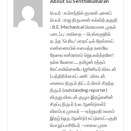
About Su Senthilkumaran
பெயர் : சு.செந்தில் குமரன் புனைப்
பெயர் : ராஜ திருமகன் கல்வித் தகுதி
: B.E. Mechanical பிரசுரமான முதல்
படைப்பு : கவிதை -- பெங்களூரில்
நடந்த 'பெரிய' மாநாட்டில் தேங்காய்
எண்ணையில் சமைத்த உணவே
தேவை என்றாராம் ஜெயவர்த்தனே!
நல்ல வேளை..... தமிழன் ரத்தம்
கேட்கவில்லையே (ஜூனியர் விகடன்
) பத்திரிக்கைப் பணி : விகடன்
மாணவ நிருபர் திட்டம் மிகச் சிறந்த
நிருபர் (outstanding reporter)
விருது விகடன் குழும இதழ்களின்
சிறப்பு நிருபர் (பல ஆண்டுகள்)
விளம்பர முகவர் ---ஏற்றுமதி உலகம்
இதழ் (ஒரு ஆண்டு) கட்டுரைப் பகுதி
பொறுப்பாசிரியர் --மாலை முரசு