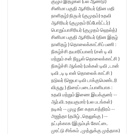
குழும இதழ்கள் (பல ஆண்டு)
சினிமா பகுதி ஆசிரியர் (தின மதி
நாளிதழ்) நிருபர் (குமுதம்) உதவி
ஆசிரியர் (குமுதம் ரிப்போர்ட்டர்)
பொறுப்பாசிரியர் (குமுதம் ஹெல்த்)
சினிமா பகுதி ஆசிரியர் (தின இதழ்
நாளிதழ் ) தொலைக்காட்சிப் பணி :
நிகழ்ச்சி தயாரிப்பாளர் (சன் டி வி
மற்றும் சன் நியூஸ் தொலைக்காட்சி )
நிகழ்ச்சி ஆங்கர் (மக்கள் டிவி , டான்
டிவி , டி டி என் தொலைக் காட்சி )
நடுவர் (ஜெயா டிவி டாக்குமெண்டரி
விருது ) திரைப் படைப்பாளியாக :
உதவி மற்றும் இணை இயக்குனர் --
ஆர்.வி. உதயகுமார் (பல படங்கள்)
நடிகர் -- முழு நீள கதாபாத்திரம் --
அஜந்தா (தமிழ் , தெலுங்கு ) --
நட்புக்காக (இரும்புக் கோட்டை
முரட்டு சிங்கம் , முத்துக்கு முத்தாக)