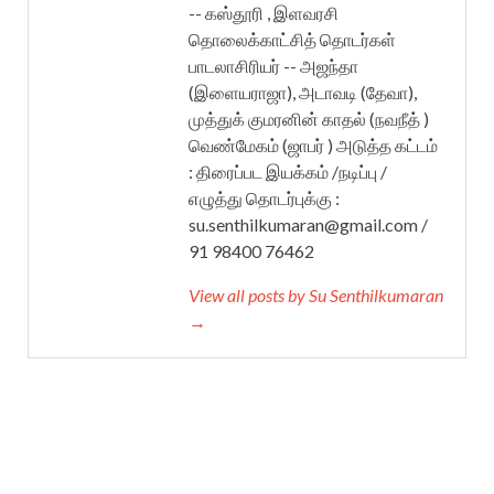
-- கஸ்தூரி , இளவரசி
தொலைக்காட்சித் தொடர்கள்
பாடலாசிரியர் -- அஜந்தா
(இளையராஜா), அடாவடி (தேவா),
முத்துக் குமரனின் காதல் (நவநீத் )
வெண்மேகம் (ஜாபர் ) அடுத்த கட்டம்
: திரைப்பட இயக்கம் /நடிப்பு /
எழுத்து தொடர்புக்கு :
su.senthilkumaran@gmail.com /
91 98400 76462
View all posts by Su Senthilkumaran
→