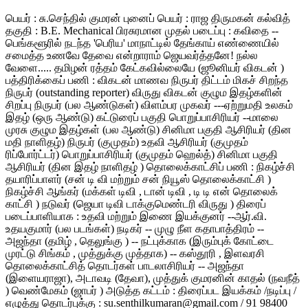
பெயர் : சு.செந்தில் குமரன் புனைப் பெயர் : ராஜ திருமகன் கல்வித்
தகுதி : B.E. Mechanical பிரசுரமான முதல் படைப்பு : கவிதை --
பெங்களூரில் நடந்த 'பெரிய' மாநாட்டில் தேங்காய் எண்ணையில்
சமைத்த உணவே தேவை என்றாராம் ஜெயவர்த்தனே! நல்ல
வேளை..... தமிழன் ரத்தம் கேட்கவில்லையே (ஜூனியர் விகடன் )
பத்திரிக்கைப் பணி : விகடன் மாணவ நிருபர் திட்டம் மிகச் சிறந்த
நிருபர் (outstanding reporter) விருது விகடன் குழும இதழ்களின்
சிறப்பு நிருபர் (பல ஆண்டுகள்) விளம்பர முகவர் ---ஏற்றுமதி உலகம்
இதழ் (ஒரு ஆண்டு) கட்டுரைப் பகுதி பொறுப்பாசிரியர் --மாலை
முரசு குழும இதழ்கள் (பல ஆண்டு) சினிமா பகுதி ஆசிரியர் (தின
மதி நாளிதழ்) நிருபர் (குமுதம்) உதவி ஆசிரியர் (குமுதம்
ரிப்போர்ட்டர்) பொறுப்பாசிரியர் (குமுதம் ஹெல்த்) சினிமா பகுதி
ஆசிரியர் (தின இதழ் நாளிதழ் ) தொலைக்காட்சிப் பணி : நிகழ்ச்சி
தயாரிப்பாளர் (சன் டி வி மற்றும் சன் நியூஸ் தொலைக்காட்சி )
நிகழ்ச்சி ஆங்கர் (மக்கள் டிவி , டான் டிவி , டி டி என் தொலைக்
காட்சி ) நடுவர் (ஜெயா டிவி டாக்குமெண்டரி விருது ) திரைப்
படைப்பாளியாக : உதவி மற்றும் இணை இயக்குனர் --ஆர்.வி.
உதயகுமார் (பல படங்கள்) நடிகர் -- முழு நீள கதாபாத்திரம் --
அஜந்தா (தமிழ் , தெலுங்கு ) -- நட்புக்காக (இரும்புக் கோட்டை
முரட்டு சிங்கம் , முத்துக்கு முத்தாக) -- கஸ்தூரி , இளவரசி
தொலைக்காட்சித் தொடர்கள் பாடலாசிரியர் -- அஜந்தா
(இளையராஜா), அடாவடி (தேவா), முத்துக் குமரனின் காதல் (நவநீத்
) வெண்மேகம் (ஜாபர் ) அடுத்த கட்டம் : திரைப்பட இயக்கம் /நடிப்பு /
எழுத்து தொடர்புக்கு : su.senthilkumaran@gmail.com / 91 98400