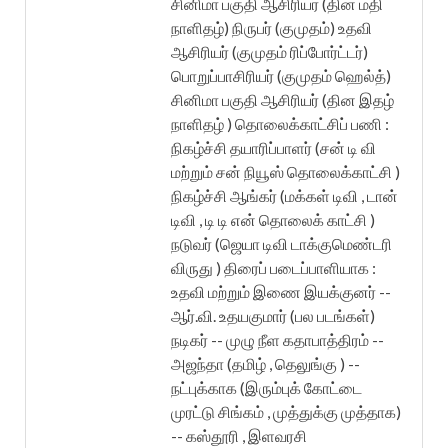
சினிமா பகுதி ஆசிரியர் (தின மதி
நாளிதழ்) நிருபர் (குமுதம்) உதவி
ஆசிரியர் (குமுதம் ரிப்போர்ட்டர்)
பொறுப்பாசிரியர் (குமுதம் ஹெல்த்)
சினிமா பகுதி ஆசிரியர் (தின இதழ்
நாளிதழ் ) தொலைக்காட்சிப் பணி :
நிகழ்ச்சி தயாரிப்பாளர் (சன் டி வி
மற்றும் சன் நியூஸ் தொலைக்காட்சி )
நிகழ்ச்சி ஆங்கர் (மக்கள் டிவி , டான்
டிவி , டி டி என் தொலைக் காட்சி )
நடுவர் (ஜெயா டிவி டாக்குமெண்டரி
விருது ) திரைப் படைப்பாளியாக :
உதவி மற்றும் இணை இயக்குனர் --
ஆர்.வி. உதயகுமார் (பல படங்கள்)
நடிகர் -- முழு நீள கதாபாத்திரம் --
அஜந்தா (தமிழ் , தெலுங்கு ) --
நட்புக்காக (இரும்புக் கோட்டை
முரட்டு சிங்கம் , முத்துக்கு முத்தாக)
-- கஸ்தூரி , இளவரசி