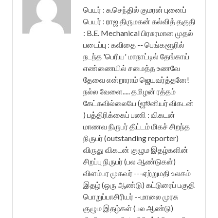
பெயர் : சு.செந்தில் குமரன் புனைப்
பெயர் : ராஜ திருமகன் கல்வித் தகுதி
: B.E. Mechanical பிரசுரமான முதல்
படைப்பு : கவிதை -- பெங்களூரில்
நடந்த 'பெரிய' மாநாட்டில் தேங்காய்
எண்ணையில் சமைத்த உணவே
தேவை என்றாராம் ஜெயவர்த்தனே!
நல்ல வேளை..... தமிழன் ரத்தம்
கேட்கவில்லையே (ஜூனியர் விகடன்
) பத்திரிக்கைப் பணி : விகடன்
மாணவ நிருபர் திட்டம் மிகச் சிறந்த
நிருபர் (outstanding reporter)
விருது விகடன் குழும இதழ்களின்
சிறப்பு நிருபர் (பல ஆண்டுகள்)
விளம்பர முகவர் ---ஏற்றுமதி உலகம்
இதழ் (ஒரு ஆண்டு) கட்டுரைப் பகுதி
பொறுப்பாசிரியர் --மாலை முரசு
குழும இதழ்கள் (பல ஆண்டு)