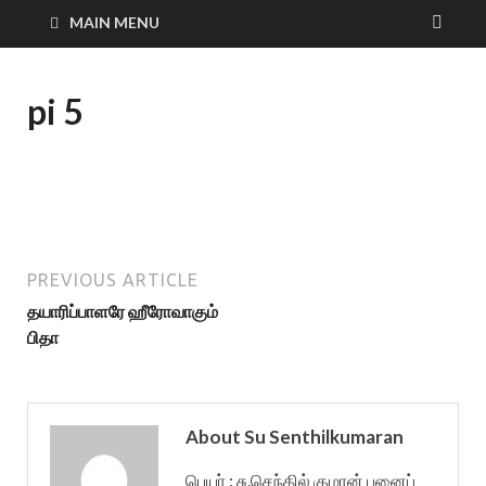
MAIN MENU
pi 5
PREVIOUS ARTICLE
தயாரிப்பாளரே ஹீரோவாகும்
பிதா
About Su Senthilkumaran
பெயர் : சு.செந்தில் குமரன் புனைப்