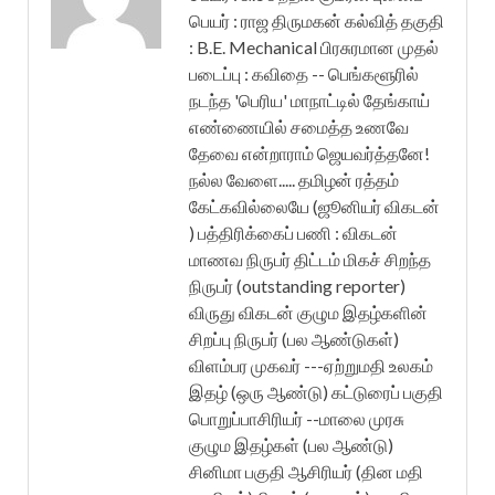
பெயர் : ராஜ திருமகன் கல்வித் தகுதி
: B.E. Mechanical பிரசுரமான முதல்
படைப்பு : கவிதை -- பெங்களூரில்
நடந்த 'பெரிய' மாநாட்டில் தேங்காய்
எண்ணையில் சமைத்த உணவே
தேவை என்றாராம் ஜெயவர்த்தனே!
நல்ல வேளை..... தமிழன் ரத்தம்
கேட்கவில்லையே (ஜூனியர் விகடன்
) பத்திரிக்கைப் பணி : விகடன்
மாணவ நிருபர் திட்டம் மிகச் சிறந்த
நிருபர் (outstanding reporter)
விருது விகடன் குழும இதழ்களின்
சிறப்பு நிருபர் (பல ஆண்டுகள்)
விளம்பர முகவர் ---ஏற்றுமதி உலகம்
இதழ் (ஒரு ஆண்டு) கட்டுரைப் பகுதி
பொறுப்பாசிரியர் --மாலை முரசு
குழும இதழ்கள் (பல ஆண்டு)
சினிமா பகுதி ஆசிரியர் (தின மதி