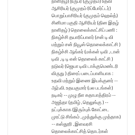
நாளிதழ்) நிருபர் (குமுதம்) உதவி
ஆசிரியர் (குமுதம் ரிப்போர்ட்டர்)
பொறுப்பாசிரியர் (குமுதம் ஹெல்த்)
சினிமா பகுதி ஆசிரியர் (தின இதழ்
நாளிதழ் ) தொலைக்காட்சிப் பணி :
நிகழ்ச்சி தயாரிப்பாளர் (சன் டி வி
மற்றும் சன் நியூஸ் தொலைக்காட்சி )
நிகழ்ச்சி ஆங்கர் (மக்கள் டிவி , டான்
டிவி , டி டி என் தொலைக் காட்சி )
நடுவர் (ஜெயா டிவி டாக்குமெண்டரி
விருது ) திரைப் படைப்பாளியாக :
உதவி மற்றும் இணை இயக்குனர் --
ஆர்.வி. உதயகுமார் (பல படங்கள்)
நடிகர் -- முழு நீள கதாபாத்திரம் --
அஜந்தா (தமிழ் , தெலுங்கு ) --
நட்புக்காக (இரும்புக் கோட்டை
முரட்டு சிங்கம் , முத்துக்கு முத்தாக)
-- கஸ்தூரி , இளவரசி
தொலைக்காட்சித் தொடர்கள்