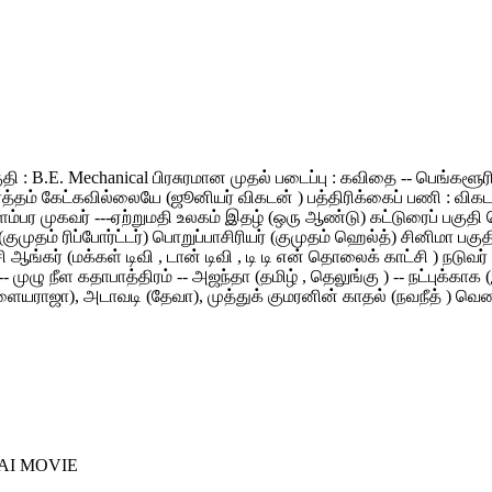
தகுதி : B.E. Mechanical பிரசுரமான முதல் படைப்பு : கவிதை -- பெங்க
 கேட்கவில்லையே (ஜூனியர் விகடன் ) பத்திரிக்கைப் பணி : விகடன் மாண
ிளம்பர முகவர் ---ஏற்றுமதி உலகம் இதழ் (ஒரு ஆண்டு) கட்டுரைப் பகுத
 (குமுதம் ரிப்போர்ட்டர்) பொறுப்பாசிரியர் (குமுதம் ஹெல்த்) சினிமா ப
சி ஆங்கர் (மக்கள் டிவி , டான் டிவி , டி டி என் தொலைக் காட்சி ) நடு
ுழு நீள கதாபாத்திரம் -- அஜந்தா (தமிழ் , தெலுங்கு ) -- நட்புக்காக (இ
ஜா), அடாவடி (தேவா), முத்துக் குமரனின் காதல் (நவநீத் ) வெண்மேகம்
AI MOVIE