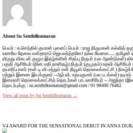
About Su Senthilkumaran
பெயர் : சு.செந்தில் குமரன் புனைப் பெயர் : ராஜ திருமகன் கல்வித் 
உணவே தேவை என்றாராம் ஜெயவர்த்தனே! நல்ல வேளை..... தமிழன் ரத்தம்
விருது விகடன் குழும இதழ்களின் சிறப்பு நிருபர் (பல ஆண்டுகள்) வ
பகுதி ஆசிரியர் (தின மதி நாளிதழ்) நிருபர் (குமுதம்) உதவி ஆசிரியர்
தயாரிப்பாளர் (சன் டி வி மற்றும் சன் நியூஸ் தொலைக்காட்சி ) நிகழ்ச்
மற்றும் இணை இயக்குனர் --ஆர்.வி. உதயகுமார் (பல படங்கள்) நடிகர் -- ம
இளவரசி தொலைக்காட்சித் தொடர்கள் பாடலாசிரியர் -- அஜந்தா (இளையரா
தொடர்புக்கு : su.senthilkumaran@gmail.com / 91 98400 76462
View all posts by Su Senthilkumaran →
V4 AWARD FOR THE SENSATIONAL DEBUT IN ANNA DUR