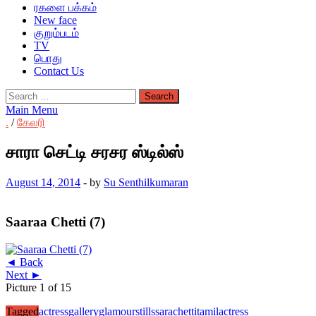
ரகளை பக்கம்
New face
குறும்படம்
TV
பொது
Contact Us
Search
for:
Main Menu
.
/
கேலரி
சாரா செட்டி சரசர ஸ்டில்ஸ்
August 14, 2014
-
by
Su Senthilkumaran
Saaraa Chetti (7)
◄ Back
Next ►
Picture 1 of 15
Tagged
actressgallery
glamourstills
sarachetti
tamilactress