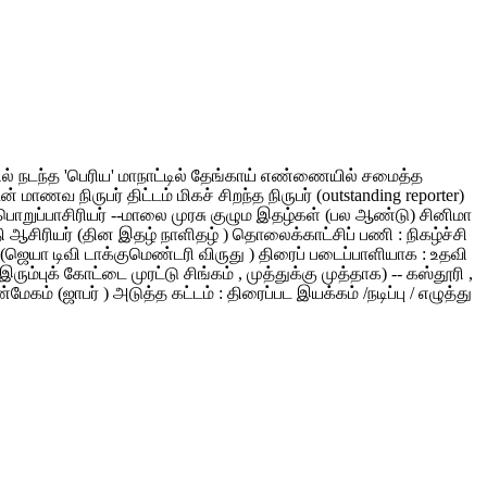
ளூரில் நடந்த 'பெரிய' மாநாட்டில் தேங்காய் எண்ணையில் சமைத்த
வ நிருபர் திட்டம் மிகச் சிறந்த நிருபர் (outstanding reporter)
ி பொறுப்பாசிரியர் --மாலை முரசு குழும இதழ்கள் (பல ஆண்டு) சினிமா
குதி ஆசிரியர் (தின இதழ் நாளிதழ் ) தொலைக்காட்சிப் பணி : நிகழ்ச்சி
வர் (ஜெயா டிவி டாக்குமெண்டரி விருது ) திரைப் படைப்பாளியாக : உதவி
ரும்புக் கோட்டை முரட்டு சிங்கம் , முத்துக்கு முத்தாக) -- கஸ்தூரி ,
 (ஜாபர் ) அடுத்த கட்டம் : திரைப்பட இயக்கம் /நடிப்பு / எழுத்து