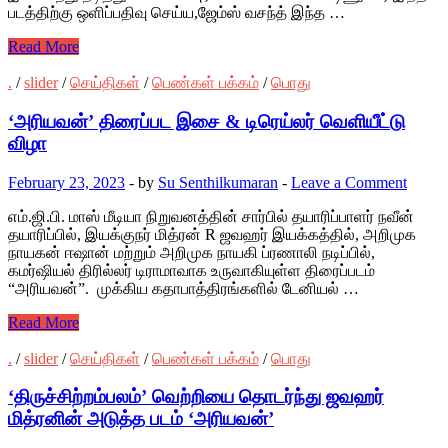
படத்திற்கு ஒளிப்பதிவு செய்ய,ஜேம்ஸ் வசந்த் இந்த …
Read More
.
/
slider
/
செய்திகள்
/
பெண்கள் பக்கம்
/
பொது
‘அரியவன்’ திரைப்பட இசை & டிரெய்லர் வெளியீட்டு
விழா
February 23, 2023
-
by
Su Senthilkumaran
-
Leave a Comment
எம்.ஜி.பி. மாஸ் மீடியா நிறுவனத்தின் சார்பில் தயாரிப்பாளர் நவீன்
தயாரிப்பில், இயக்குநர் மித்ரன் R ஜவஹர் இயக்கத்தில், அறிமுக
நாயகன் ஈஷான் மற்றும் அறிமுக நாயகி ப்ரணாலி நடிப்பில்,
கமர்ஷியல் திரில்லர் டிராமாவாக உருவாகியுள்ள திரைப்படம்
“அரியவன்”. முக்கிய கதாபாத்திரங்களில் டேனியல் …
Read More
.
/
slider
/
செய்திகள்
/
பெண்கள் பக்கம்
/
பொது
‘திருச்சிற்றம்பலம்’ வெற்றியை தொடர்ந்து ஜவஹர்
மித்ரனின் அடுத்த படம் ‘அரியவன்’