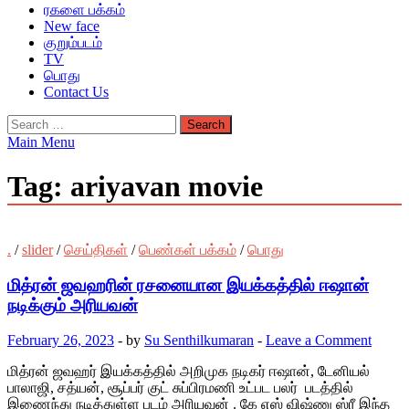
ரகளை பக்கம்
New face
குறும்படம்
TV
பொது
Contact Us
Search
for:
Main Menu
Tag:
ariyavan movie
.
/
slider
/
செய்திகள்
/
பெண்கள் பக்கம்
/
பொது
மித்ரன் ஜவஹரின் ரசனையான இயக்கத்தில் ஈஷான்
நடிக்கும் அரியவன்
February 26, 2023
-
by
Su Senthilkumaran
-
Leave a Comment
மித்ரன் ஜவஹர் இயக்கத்தில் அறிமுக நடிகர் ஈஷான், டேனியல்
பாலாஜி, சத்யன், சூப்பர் குட் சுப்பிரமணி உட்பட பலர் படத்தில்
இணைந்து நடித்துள்ள படம் அரியவன் . கே எஸ் விஷ்ணு ஸ்ரீ இந்த