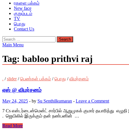
ரகளை பக்கம்
New face
குறும்படம்
TV
பொது
Contact Us
Search
for:
Main Menu
Tag:
babloo prithvi raj
.
/
slider
/
பெண்கள் பக்கம்
/
பொது
/
விமர்சனம்
ஏஸ் @ விமர்சனம்
May 24, 2025
-
by
Su Senthilkumaran
-
Leave a Comment
7 Cs என்டர்டைன்மென்ட் சார்பில் ஆறுமுகக் குமார் தயாரித்து எழுதி இய
. ஜெயிலில் இருக்கும் தன் நண்பனின் …
Read More