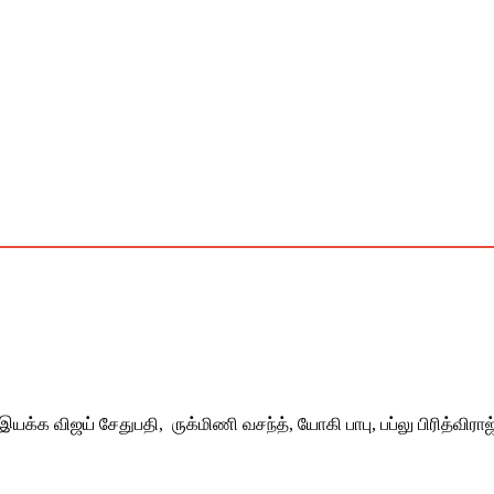
க்க விஜய் சேதுபதி, ருக்மிணி வசந்த், யோகி பாபு, பப்லு பிரித்விராஜ் ,