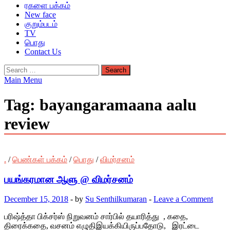
ரகளை பக்கம்
New face
குறும்படம்
TV
பொது
Contact Us
Search
for:
Main Menu
Tag:
bayangaramaana aalu
review
.
/
பெண்கள் பக்கம்
/
பொது
/
விமர்சனம்
பயங்கரமான ஆளு @ விமர்சனம்
December 15, 2018
-
by
Su Senthilkumaran
-
Leave a Comment
பரிஷ்த்தா பிக்சர்ஸ் நிறுவனம் சார்பில் தயாரித்து , கதை,
திரைக்கதை, வசனம் எழுதிஇயக்கியிருப்பதோடு, இரட்டை